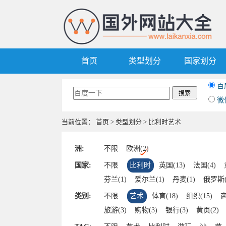
首页
类型划分
国家划分
百
微
当前位置：
首页
>
类型划分
> 比利时艺术
洲:
不限
欧洲(2)
国家:
不限
比利时
英国(13)
法国(4)
芬兰(1)
爱尔兰(1)
丹麦(1)
俄罗斯(
类别:
不限
艺术
体育(18)
组织(15)
商
旅游(3)
购物(3)
银行(3)
黄页(2)
其他(1)
设计(1)
摄影(1)