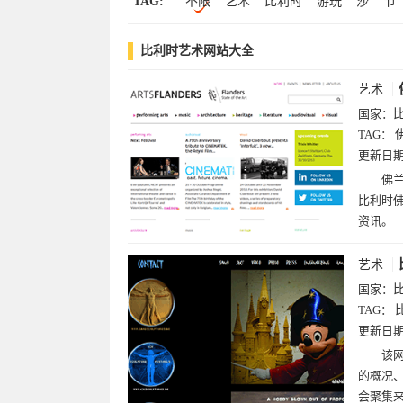
TAG:
不限
艺术
比利时
游玩
沙
节
八卦
佛兰
德
探险
新闻
文学
比利时艺术网站大全
艺术
国家：
TAG：
更新日
佛兰
比利时
资讯。
艺术
国家：
TAG：
更新日
该网
的概况
会聚集