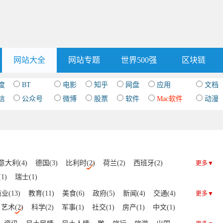
网站大全
网站专题
世界500强
区块链
度
BT
电影
知乎
网盘
应用
文档
信
公众号
微博
股票
软件
Mac软件
动漫
意大利(4)
德国(3)
比利时(2)
荷兰(2)
西班牙(2)
更多▼
1)
瑞士(1)
业(13)
教育(11)
美食(6)
政府(5)
新闻(4)
交通(4)
更多▼
艺术(2)
科学(2)
军事(1)
社交(1)
房产(1)
中文(1)