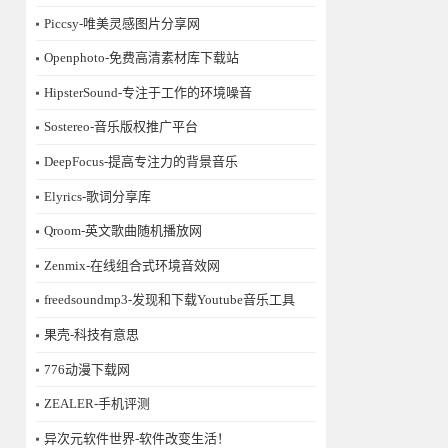
Piccsy-唯美灵感图片分享网
Openphoto-免费高清素材库下载站
HipsterSound-专注于工作的环境噪音
Sostereo-音乐版权推广平台
DeepFocus-提高专注力的背景音乐
Elyrics-歌词分享库
Qroom-英文歌曲随机播放网
Zenmix-在线组合式环境音效网
freedsoundmp3-发现和下载Youtube音乐工具
果壳-科技有意思
776动漫下载网
ZEALER-手机评测
异次元软件世界-软件改变生活！