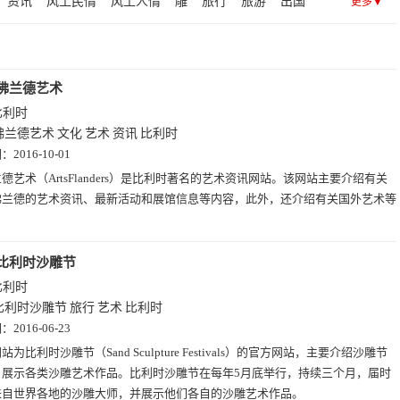
资讯
风土民情
风土人情
雕
旅行
旅游
出国
更多▼
文化
人文
佛兰德艺术
比利时
佛兰德艺术
文化
艺术
资讯
比利时
期：
2016-10-01
德艺术（ArtsFlanders）是比利时著名的艺术资讯网站。该网站主要介绍有关
佛兰德的艺术资讯、最新活动和展馆信息等内容，此外，还介绍有关国外艺术等
比利时沙雕节
比利时
比利时沙雕节
旅行
艺术
比利时
期：
2016-06-23
站为比利时沙雕节（Sand Sculpture Festivals）的官方网站，主要介绍沙雕节
、展示各类沙雕艺术作品。比利时沙雕节在每年5月底举行，持续三个月，届时
来自世界各地的沙雕大师，并展示他们各自的沙雕艺术作品。