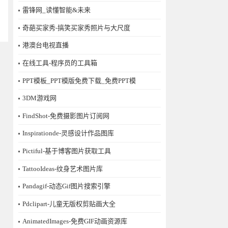
雷锋网_读懂智能&未来
奇葩买家秀-搞笑买家秀照片与大尺度
港澳台电视直播
在线工具-程序员的工具箱
PPT模板_PPT模版免费下载_免费PPT模
3DM游戏网
FindShot-免费摄影图片订阅网
Inspirationde-灵感设计作品图库
Pictiful-基于博客图片获取工具
TattooIdeas-纹身艺术图片库
Pandagif-动态Gif图片搜索引擎
Pdclipart-儿童无版权剪贴画大全
AnimatedImages-免费GIF动画资源库