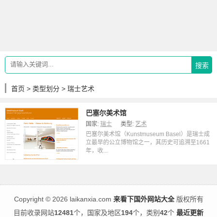
搜索
首页
>
类型划分
> 瑞士艺术
巴塞尔美术馆
国家:
瑞士
类型:
艺术
巴塞尔美术馆（Kunstmuseum Basel）是瑞士成
立最早的公立博物馆之一，其历史可追溯至1661
年，收...
Copyright
©
2026 laikanxia.com
来看下国外网站大全
版权所有
目前收录网站
12481
个，国家及地区
194
个，类别
42
个
最近更新