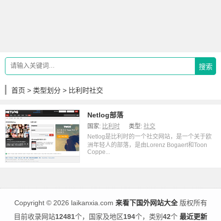
搜索
首页
>
类型划分
> 比利时社交
Netlog部落
国家:
比利时
类型:
社交
Netlog是比利时的一个社交网站，是一个关于欧
洲年轻人的部落，是由Lorenz Bogaert和Toon
Coppe...
Copyright
©
2026 laikanxia.com
来看下国外网站大全
版权所有
目前收录网站
12481
个，国家及地区
194
个，类别
42
个
最近更新