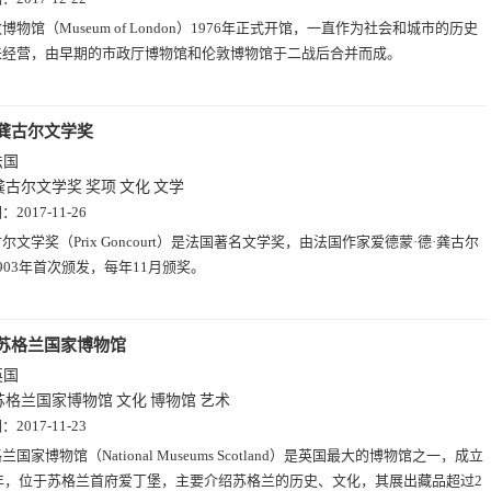
博物馆（Museum of London）1976年正式开馆，一直作为社会和城市的历史
来经营，由早期的市政厅博物馆和伦敦博物馆于二战后合并而成。
龚古尔文学奖
法国
龚古尔文学奖
奖项
文化
文学
期：
2017-11-26
尔文学奖（Prix Goncourt）是法国著名文学奖，由法国作家爱德蒙·德·龚古尔
903年首次颁发，每年11月颁奖。
苏格兰国家博物馆
英国
苏格兰国家博物馆
文化
博物馆
艺术
期：
2017-11-23
兰国家博物馆（National Museums Scotland）是英国最大的博物馆之一，成立
6年，位于苏格兰首府爱丁堡，主要介绍苏格兰的历史、文化，其展出藏品超过2