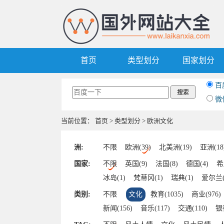
首页
类型划分
国家划分
百
微
当前位置：
首页
>
类型划分
> 欧洲文化
洲:
不限
欧洲(39)
北美洲(19)
亚洲(18
国家:
不限
英国(9)
法国(8)
德国(4)
希
冰岛(1)
梵蒂冈(1)
瑞典(1)
爱尔兰(
类别:
不限
文化
教育(1035)
商业(976)
新闻(156)
音乐(117)
交通(110)
银行
中文(46)
杂志(43)
美食(42)
军事(4