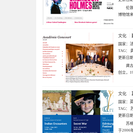
伦敦
博物馆
文化
国家：
TAG：
更新日
龚古
创立，1
文化
国家：
TAG：
更新日
苏格
于200