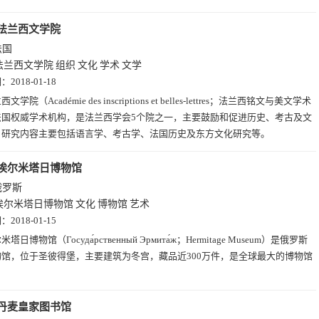
法兰西文学院
法国
法兰西文学院
组织
文化
学术
文学
期：
2018-01-18
文学院（Académie des inscriptions et belles-lettres；法兰西铭文与美文学术
法国权威学术机构，是法兰西学会5个院之一，主要鼓励和促进历史、考古及文
，研究内容主要包括语言学、考古学、法国历史及东方文化研究等。
埃尔米塔日博物馆
俄罗斯
埃尔米塔日博物馆
文化
博物馆
艺术
期：
2018-01-15
米塔日博物馆（Госуда́рственный Эрмита́ж；Hermitage Museum）是俄罗斯
物馆，位于圣彼得堡，主要建筑为冬宫，藏品近300万件，是全球最大的博物馆
丹麦皇家图书馆