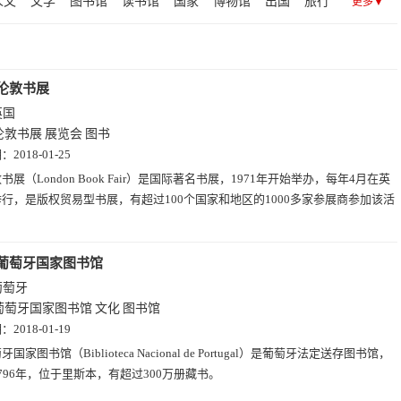
人文
文学
图书馆
读书馆
国家
博物馆
出国
旅行
更多▼
7)
查询(26)
社交(24)
区块链(22)
设计(21)
健康(19)
国
皇家
组织
古
图书
生活
奖项
州立
查询
2)
动漫(11)
博客(10)
搜索(3)
招聘(1)
邮箱(1)
法兰西
尔
大全
同城
丹麦
二手
跳蚤
俄罗斯
伦敦书展
英国
伦敦书展
展览会
图书
期：
2018-01-25
书展（London Book Fair）是国际著名书展，1971年开始举办，每年4月在英
行，是版权贸易型书展，有超过100个国家和地区的1000多家参展商参加该活
葡萄牙国家图书馆
葡萄牙
葡萄牙国家图书馆
文化
图书馆
期：
2018-01-19
牙国家图书馆（Biblioteca Nacional de Portugal）是葡萄牙法定送存图书馆，
796年，位于里斯本，有超过300万册藏书。