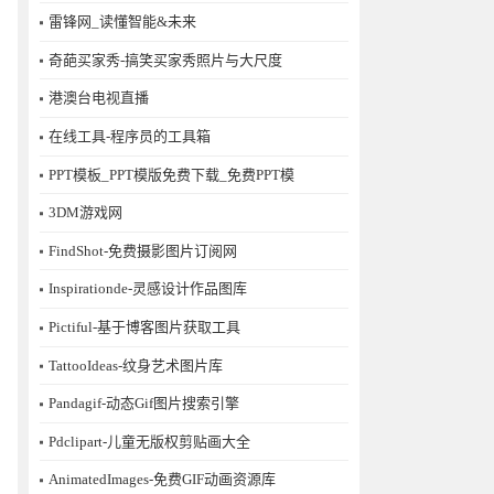
雷锋网_读懂智能&未来
奇葩买家秀-搞笑买家秀照片与大尺度
港澳台电视直播
在线工具-程序员的工具箱
PPT模板_PPT模版免费下载_免费PPT模
3DM游戏网
FindShot-免费摄影图片订阅网
Inspirationde-灵感设计作品图库
Pictiful-基于博客图片获取工具
TattooIdeas-纹身艺术图片库
Pandagif-动态Gif图片搜索引擎
Pdclipart-儿童无版权剪贴画大全
AnimatedImages-免费GIF动画资源库