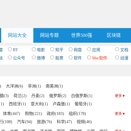
网站大全
网站专题
世界500强
区块链
度
BT
电影
知乎
网盘
应用
文档
信
公众号
微博
股票
软件
Mac软件
动漫
)
大洋洲(6)
非洲(1)
南美洲(1)
腊(3)
荷兰(2)
丹麦(2)
俄罗斯(2)
白俄罗斯(1)
更多▼
1)
西班牙(1)
意大利(1)
卢森堡(1)
葡萄牙(1)
体育(447)
购物(221)
政府(183)
组织(178)
更多▼
(108)
汽车(94)
旅游(76)
科学(47)
视频(46)
1)
摄影(40)
IT(40)
文化(39)
明星(38)
其他(36)