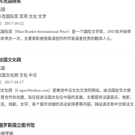
布克国际奖
英国
布克国际奖
奖项
文化
文学
期：
2017-10-22
国际奖（Man Booker International Prize）是一个国际文学奖，2005年开始举
两年举办一次，主要表彰使用英语创作的作家或者优秀的翻译人士。
法国文化网
法国
法国文化网
文化
中文
期：
2017-10-17
文化网（F aguoWenhua.com）是推进中法文化交流的网站，由法国驻华大使
教育合作处创建，旨在促进法国文化在中国的发展，主要提供法国音乐、电影、
展览、戏剧、文学、各个城市详细的活动安排表等内容。网站语言有中文和法文
俄罗斯国立图书馆
白俄罗斯