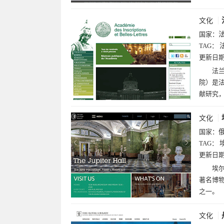
文化
国家：
TAG：
更新日
法兰西
院）是
献研究
文化
国家：
TAG：
更新日
埃尔
著名博
之一。
文化