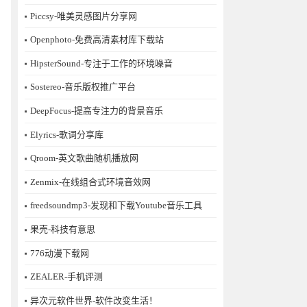
Piccsy-唯美灵感图片分享网
Openphoto-免费高清素材库下载站
HipsterSound-专注于工作的环境噪音
Sostereo-音乐版权推广平台
DeepFocus-提高专注力的背景音乐
Elyrics-歌词分享库
Qroom-英文歌曲随机播放网
Zenmix-在线组合式环境音效网
freedsoundmp3-发现和下载Youtube音乐工具
果壳-科技有意思
776动漫下载网
ZEALER-手机评测
异次元软件世界-软件改变生活！