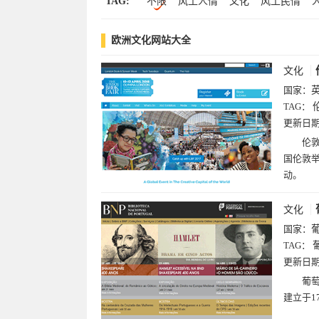
TAG:
不限
风土人情
文化
风土民情
艺术(35)
时尚(34)
游戏(34)
门户(2
探险
游玩
艺术
旅游
伦敦
法
图片(14)
趣站(12)
黄页(12)
房产(1
欧洲文化网站大全
指南
搜索
展览会
展会
博览会
中心
与
文化
国家：
TAG：
更新日
伦敦
国伦敦举
动。
文化
国家：
TAG：
更新日
葡萄
建立于1