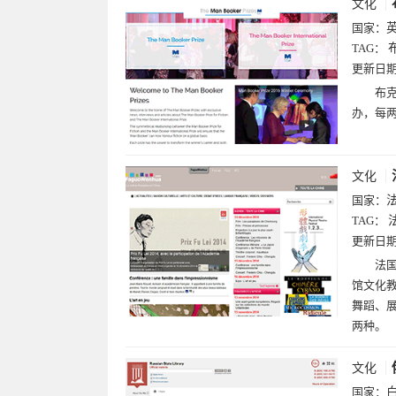
文化
国家：
TAG：
更新日
布克
办，每
文化
国家：
TAG：
更新日
法国
馆文化
舞蹈、
两种。
文化
国家：