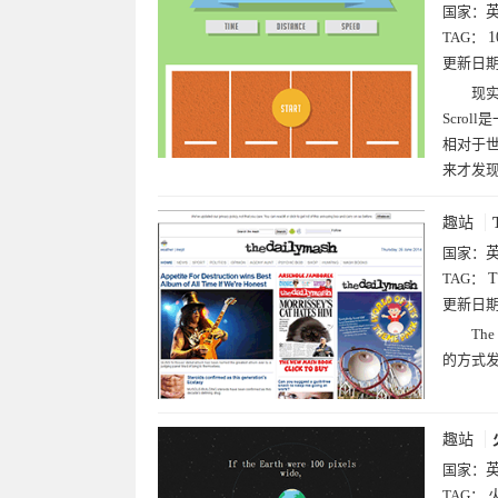
国家：
TAG：
更新日
现实
Scro
相对于
来才发
趣站
国家：
TAG：
T
更新日
Th
的方式
趣站
国家：
TAG：