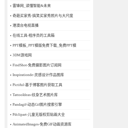
雷锋网_读懂智能&未来
奇葩买家秀-搞笑买家秀照片与大尺度
港澳台电视直播
在线工具-程序员的工具箱
PPT模板_PPT模版免费下载_免费PPT模
3DM游戏网
FindShot-免费摄影图片订阅网
Inspirationde-灵感设计作品图库
Pictiful-基于博客图片获取工具
TattooIdeas-纹身艺术图片库
Pandagif-动态Gif图片搜索引擎
Pdclipart-儿童无版权剪贴画大全
AnimatedImages-免费GIF动画资源库