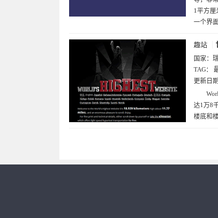
1平方厘
一个界
趣站
国家：
TAG：
更新日
Wo
达1万8千
楼底和