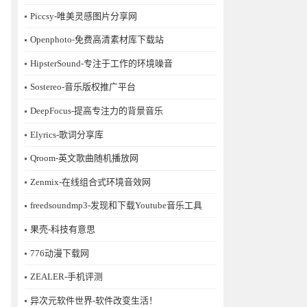
Piccsy-唯美灵感图片分享网
Openphoto-免费高清素材库下载站
HipsterSound-专注于工作的环境噪音
Sostereo-音乐版权推广平台
DeepFocus-提高专注力的背景音乐
Elyrics-歌词分享库
Qroom-英文歌曲随机播放网
Zenmix-在线组合式环境音效网
freedsoundmp3-发现和下载Youtube音乐工具
果壳-科技有意思
776动漫下载网
ZEALER-手机评测
异次元软件世界-软件改变生活！