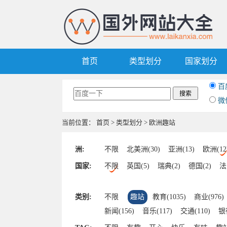
首页
类型划分
国家划分
百
微
当前位置：
首页
>
类型划分
> 欧洲趣站
洲:
不限
北美洲(30)
亚洲(13)
欧洲(12
国家:
不限
英国(5)
瑞典(2)
德国(2)
法
类别:
不限
趣站
教育(1035)
商业(976)
新闻(156)
音乐(117)
交通(110)
银行
中文(46)
杂志(43)
美食(42)
军事(4