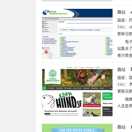
趣站
国家：
TAG：
e
更新日
电
站集合
者分类
趣站
国家：
TAG：
更新日
瑞
人还是
趣站