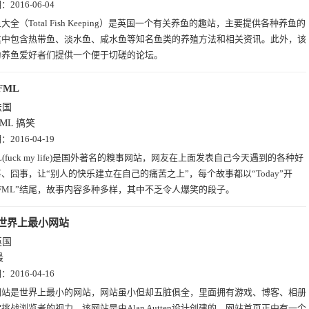
期：
2016-06-04
大全（Total Fish Keeping）是英国一个有关养鱼的趣站，主要提供各种养鱼的
其中包含热带鱼、淡水鱼、咸水鱼等知名鱼类的养殖方法和相关资讯。此外，该
为养鱼爱好者们提供一个便于切磋的论坛。
FML
法国
FML
搞笑
期：
2016-04-19
L(fuck my life)是国外著名的糗事网站，网友在上面发表自己今天遇到的各种好
、囧事，让“别人的快乐建立在自己的痛苦之上”，每个故事都以“Today”开
FML”结尾，故事内容多种多样，其中不乏令人爆笑的段子。
世界上最小网站
英国
最
期：
2016-04-16
网站是世界上最小的网站，网站虽小但却五脏俱全，里面拥有游戏、博客、相册
挑战浏览者的视力。该网站是由Alan Autten设计创建的，网站首页正中有一个