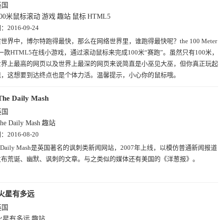
英国
100米鼠标滚动
游戏
趣站
鼠标
HTML5
期：
2016-09-24
世界中，博尔特跑得最快，那么在网络世界里，谁跑得最快呢？the 100 Meter
ll是一款HTML5在线小游戏，通过滚动鼠标来完成100米“赛跑”。虽然只有100米，
世界上最高的网页以及世界上最深的网页来说简直是小巫见大巫，但你真正玩起
现，这想要到达终点也是个体力活。温馨提示，小心你的鼠标哦。
The Daily Mash
英国
he Daily Mash
趣站
期：
2016-08-20
e Daily Mash是英国著名的讽刺类新闻网站，2007年上线，以模仿普通新闻报道
发布荒诞、幽默、讽刺的文章。与之类似的媒体还有美国的《洋葱报》。
火星有多远
英国
火星有多远
趣站