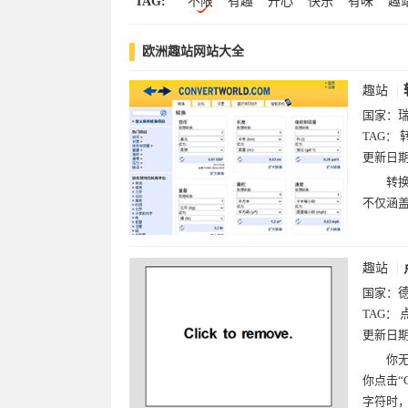
TAG:
不限
有趣
开心
快乐
有味
趣
艺术(35)
时尚(34)
游戏(34)
门户(2
游戏
有
李
犬
滚动
火星
电
图片(14)
趣站(12)
黄页(12)
房产(1
欧洲趣站网站大全
米
笑话
电视剧
生活
相册
相
趣站
国家：
TAG：
更新日
转换
不仅涵
趣站
国家：
TAG：
更新日
你
你点击“
字符时