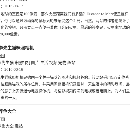
期：
2016-08-17
地球的直径是100像素，那么火星距离我们有多远？Distance to Mars便是这样
站，你可以通过滚动你的鼠标滚轮来感受这个距离，当然，网站的作者也设计了
性化的按钮，只需要点一点便带着你飞奔向火星。最后的答案是，火星离地球的
8,000像素。
李先生猫咪照相机
德国
李先生猫咪照相机
图片
生活
视频
宠物
趣站
期：
2016-06-16
先生猫咪照相机是德国一个关于猫咪的图片和视频趣站。该网站采用GPS定位系
方位跟踪猫咪的所在位置，并采用间谍相机记录猫咪一天生活中的精彩瞬间，最
咪的脖子上安装迷你电视摄像机，将精彩视频传递到电视或者电脑上，为人们呈
精彩的一天。
养鱼大全
英国
养鱼大全
趣站