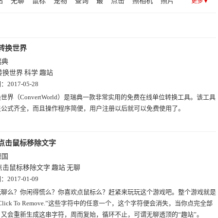
站
无聊
鼠标
宠物
查询
最
点击
照相机
照片
更多▼
7)
查询(26)
社交(24)
区块链(22)
设计(21)
健康(19)
影
资料库.数据库
视频
糗事
跳蚤
转换
黄页
除
2)
动漫(11)
博客(10)
搜索(3)
招聘(1)
邮箱(1)
机
移
科学
猫咪
搞笑
俱乐部
信息
先生
转换世界
瑞典
转换世界
科学
趣站
期：
2017-05-28
世界（ConvertWorld）是瑞典一款非常实用的免费在线单位转换工具。该工具
盖公式齐全，而且操作程序简便，用户注册以后就可以免费使用了。
点击鼠标移除文字
德国
点击鼠标移除文字
趣站
无聊
期：
2017-01-09
无聊么？你闲得慌么？你喜欢点鼠标么？赶紧来玩玩这个游戏吧。整个游戏就是
Click To Remove.”这些字符中的任意一个，这个字符便会消失，当你点完全部
，又会重新生成这串字符，周而复始，循环不止，可谓无聊透顶的“趣站”。