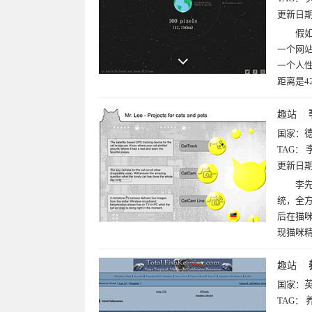
更新日
假如
一个网
一个人
距离是42
趣站
国家：
TAG：
更新日
李
统，全
后在猫
现猫咪
趣站
国家：
TAG：