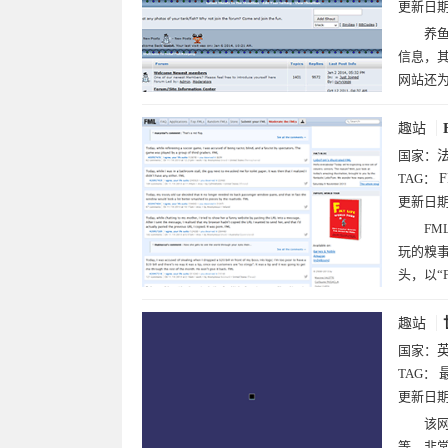
更新日
养鱼
信息，
网站还
趣站
国家：
TAG：
更新日
FM
玩的糗事
头，以“
趣站
国家：
TAG：
更新日
该
等，非常