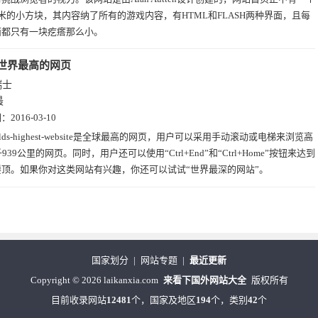
米的小方块，其内容纳了所有的游戏内容，有HTML和FLASH两种界面，且每
面都只有一块疙瘩那么小。
世界最高的网页
瑞士
最
期：
2016-03-10
rlds-highest-website是全球最高的网页，用户可以采用手动滚动或电梯来浏览高
939公里的网页。同时，用户还可以使用“Ctrl+End”和“Ctrl+Home”按钮来达到
楼顶。如果你对这类网站有兴趣，你还可以试试“世界最深的网站”。
国家划分
|
网站专题
|
最近更新
Copyright
©
2026 laikanxia.com
来看下国外网站大全
版权所有
目前收录网站
12481
个，国家及地区
194
个，类别
42
个