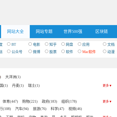
网站大全
网站专题
世界500强
区块链
度
BT
电影
知乎
网盘
应用
文档
信
公众号
微博
股票
软件
Mac软件
动漫
)
大洋洲(1)
国(1)
丹麦(1)
瑞士(1)
更多▼
体育(447)
购物(221)
政府(183)
组织(178)
更多▼
(108)
汽车(94)
旅游(76)
科学(47)
视频(46)
1)
摄影(40)
IT(40)
文化(39)
明星(38)
其他(36)