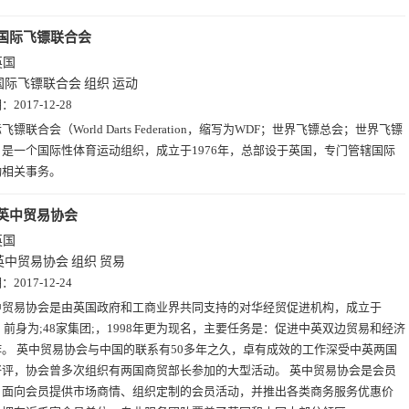
国际飞镖联合会
英国
国际飞镖联合会
组织
运动
期：
2017-12-28
飞镖联合会（World Darts Federation，缩写为WDF；世界飞镖总会；世界飞镖
是一个国际性体育运动组织，成立于1976年，总部设于英国，专门管辖国际
动相关事务。
英中贸易协会
英国
英中贸易协会
组织
贸易
期：
2017-12-24
中贸易协会是由英国政府和工商业界共同支持的对华经贸促进机构，成立于
年，前身为;48家集团;，1998年更为现名，主要任务是：促进中英双边贸易和经济
。 英中贸易协会与中国的联系有50多年之久，卓有成效的工作深受中英两国
好评，协会曾多次组织有两国商贸部长参加的大型活动。 英中贸易协会是会员
，面向会员提供市场商情、组织定制的会员活动，并推出各类商务服务优惠价