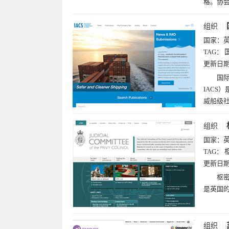
格。协
组织
国家：
TAG：
更新日
国际船
IACS
威船级社
组织
国家：
TAG：
更新日
枢密
是英国
组织