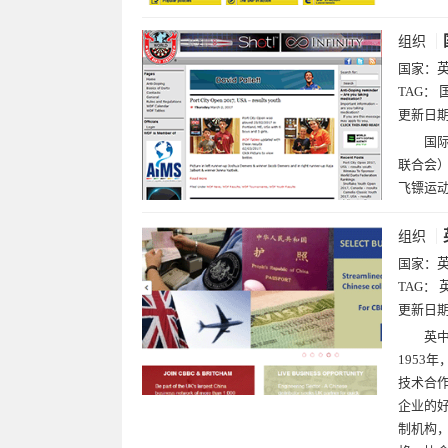
组织
国家：
TAG：
更新日
国际
联合会）
飞镖运
组织
国家：
TAG：
更新日
英
1953
技术合作
企业的
制机构