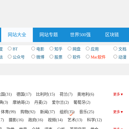
网站大全
网站专题
世界500强
区块链
度
BT
电影
知乎
网盘
应用
文档
信
公众号
微博
股票
软件
Mac软件
动漫
国(31)
德国(17)
比利时(15)
荷兰(7)
奥地利(6)
更多▼
典(3)
摩纳哥(2)
丹麦(2)
爱尔兰(2)
葡萄牙(2)
兰(1)
波兰(1)
挪威(1)
体育(99)
购物(92)
新闻(37)
组织(35)
音乐(25)
更多▼
7)
摄影(16)
政府(16)
视频(14)
艺术(13)
科学(12)
)
IT(9)
美食(9)
文化(9)
区块链(9)
时尚(8)