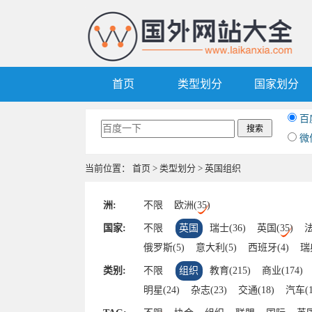
首页
类型划分
国家划分
百
微
当前位置：
首页
>
类型划分
> 英国组织
洲:
不限
欧洲(35)
国家:
不限
英国
瑞士(36)
英国(35)
法
俄罗斯(5)
意大利(5)
西班牙(4)
瑞
梵蒂冈(1)
白俄罗斯(1)
希腊(1)
芬
类别:
不限
组织
教育(215)
商业(174)
明星(24)
杂志(23)
交通(18)
汽车(1
军事(12)
查询(12)
银行(11)
旅游(9