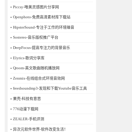
Piccsy-唯美灵感图片分享网
Openphoto-免费高清素材库下载站
HipsterSound-专注于工作的环境噪音
Sostereo-音乐版权推广平台
DeepFocus-提高专注力的背景音乐
Elyrics-歌词分享库
Qroom-英文歌曲随机播放网
Zenmix-在线组合式环境音效网
freedsoundmp3-发现和下载Youtube音乐工具
果壳-科技有意思
776动漫下载网
ZEALER-手机评测
异次元软件世界-软件改变生活！