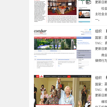
更新日
社会
主社会
一。
组织
国家：
TAG：
更新日
商业
律师行为
组织
国家：
TAG：
更新日
维珍