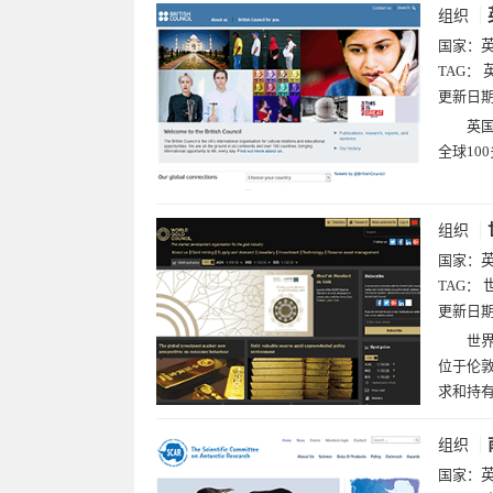
组织
国家：
TAG：
更新日
英国
全球1
组织
国家：
TAG：
更新日
世界
位于伦
求和持
组织
国家：