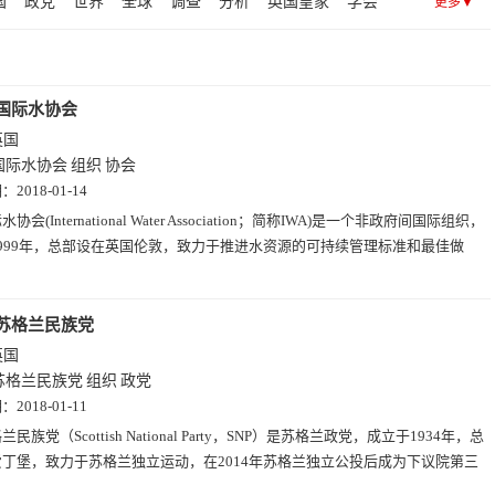
国
政党
世界
全球
调查
分析
英国皇家
学会
更多▼
图片(5)
社交(5)
房产(5)
趣站(5)
设计(4)
博客(3)
学
金融
研究所
证券
期货
交通
委员会
经济
究院
财经
民航
海陆空
气候
空军
环保
测试
国际水协会
英国
国际水协会
组织
协会
期：
2018-01-14
水协会(International Water Association；简称IWA)是一个非政府间国际组织，
999年，总部设在英国伦敦，致力于推进水资源的可持续管理标准和最佳做
苏格兰民族党
英国
苏格兰民族党
组织
政党
期：
2018-01-11
兰民族党（Scottish National Party，SNP）是苏格兰政党，成立于1934年，总
丁堡，致力于苏格兰独立运动，在2014年苏格兰独立公投后成为下议院第三
。