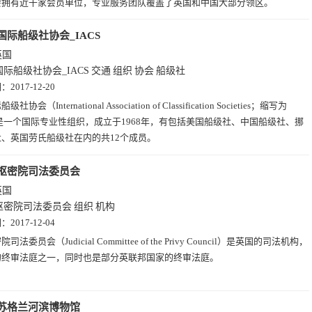
会拥有近千家会员单位，专业服务团队覆盖了英国和中国大部分领区。
国际船级社协会_IACS
英国
国际船级社协会_IACS
交通
组织
协会
船级社
期：
2017-12-20
级社协会（International Association of Classification Societies；缩写为
）是一个国际专业性组织，成立于1968年，有包括美国船级社、中国船级社、挪
、英国劳氏船级社在内的共12个成员。
枢密院司法委员会
英国
枢密院司法委员会
组织
机构
期：
2017-12-04
院司法委员会（Judicial Committee of the Privy Council）是英国的司法机构，
的终审法庭之一，同时也是部分英联邦国家的终审法庭。
苏格兰河滨博物馆