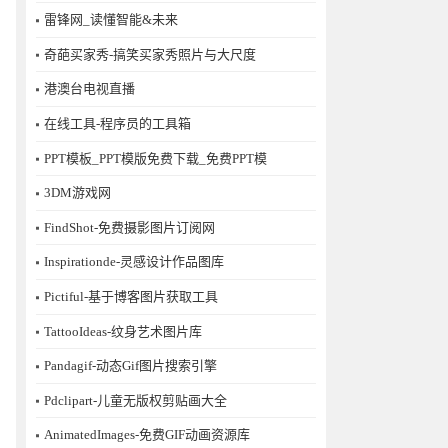
雷锋网_读懂智能&未来
奇葩买家秀-搞笑买家秀照片与大尺度
港澳台电视直播
在线工具-程序员的工具箱
PPT模板_PPT模版免费下载_免费PPT模
3DM游戏网
FindShot-免费摄影图片订阅网
Inspirationde-灵感设计作品图库
Pictiful-基于博客图片获取工具
TattooIdeas-纹身艺术图片库
Pandagif-动态Gif图片搜索引擎
Pdclipart-儿童无版权剪贴画大全
AnimatedImages-免费GIF动画资源库