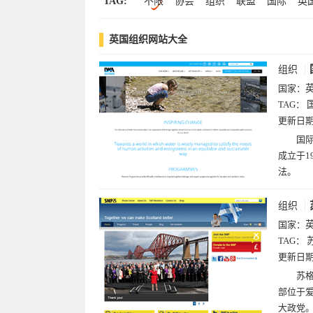
TAG:
不限
协会
组织
联盟
国际
英
其他(7)
健康(7)
游戏(7)
中文(6)
科研
政府
研究
调研
商业
科
动漫(3)
黄页(2)
招聘(1)
门户(1)
英国组织网站大全
联合会
联合国
苏格兰
理财
研
海事
维
海军
组织
国家：
TAG：
更新日
国际
成立于1
法。
组织
国家：
TAG：
更新日
苏格
部位于爱
大政党