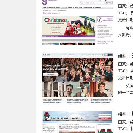
国家：
TAG：
更新日
河滨
拉斯哥。
组织
国家：
TAG：
更新日
英国皇
的一个建
组织
国家：
TAG：