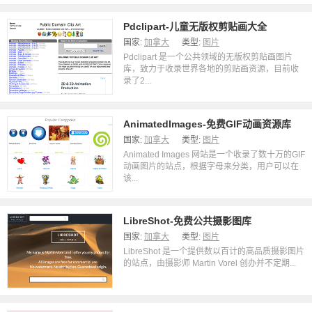
Pdclipart-儿童无版权剪贴画大全
国家:
加拿大
类型:
图片
Pdclipart 是一个公共领域的无版权剪贴画图片
库，致力于收录世界各地的剪贴画资源，目前收
录了2...
AnimatedImages-免费GIF动画资源库
国家:
加拿大
类型:
图片
Animated Images 网站是一个收录了数十万的GIF
动画图片的站点，根据字母来分类，用户可以在
该...
LibreShot-免费公共摄影图库
国家:
加拿大
类型:
图片
LibreShot 是一个提供数以百计的高品质摄影图片
的站点，由摄影师 Martin Vorel 创办并不定期...