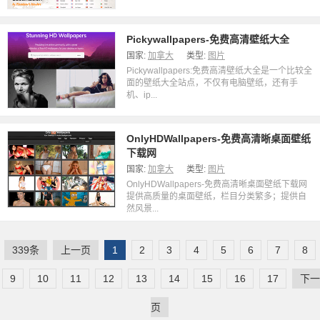
Pickywallpapers-免费高清壁纸大全
国家:
加拿大
类型:
图片
Pickywallpapers:免费高清壁纸大全是一个比较全
面的壁纸大全站点，不仅有电脑壁纸，还有手
机、ip...
OnlyHDWallpapers-免费高清晰桌面壁纸
下载网
国家:
加拿大
类型:
图片
OnlyHDWallpapers-免费高清晰桌面壁纸下载网
提供高质量的桌面壁纸，栏目分类繁多；提供自
然风景...
339条
上一页
1
2
3
4
5
6
7
8
9
10
11
12
13
14
15
16
17
下一
页