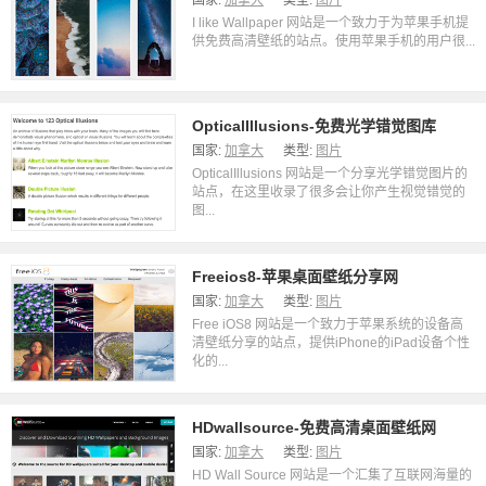
国家:
加拿大
类型:
图片
I like Wallpaper 网站是一个致力于为苹果手机提
供免费高清壁纸的站点。使用苹果手机的用户很...
OpticalIllusions-免费光学错觉图库
国家:
加拿大
类型:
图片
OpticalIllusions 网站是一个分享光学错觉图片的
站点，在这里收录了很多会让你产生视觉错觉的
图...
Freeios8-苹果桌面壁纸分享网
国家:
加拿大
类型:
图片
Free iOS8 网站是一个致力于苹果系统的设备高
清壁纸分享的站点，提供iPhone的iPad设备个性
化的...
HDwallsource-免费高清桌面壁纸网
国家:
加拿大
类型:
图片
HD Wall Source 网站是一个汇集了互联网海量的