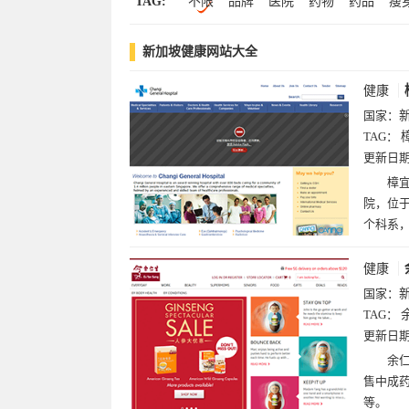
TAG:
不限
品牌
医院
药物
药品
瘦
摄影(1)
时尚(1)
艺术(1)
虎
生
邱
宜
余
仁
万金油
新加坡健康网站大全
健康
国家：
TAG：
更新日
樟宜
院，位于
个科系
健康
国家：
TAG：
更新日
余仁
售中成
等。