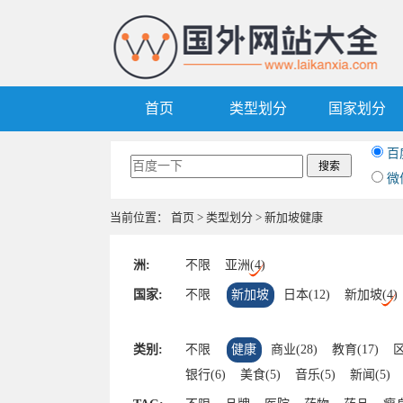
首页
类型划分
国家划分
百
微
当前位置：
首页
>
类型划分
> 新加坡健康
洲:
不限
亚洲(4)
国家:
不限
新加坡
日本(12)
新加坡(4)
类别:
不限
健康
商业(28)
教育(17)
区
银行(6)
美食(5)
音乐(5)
新闻(5)
汽车(2)
黄页(2)
视频(2)
中文(2)