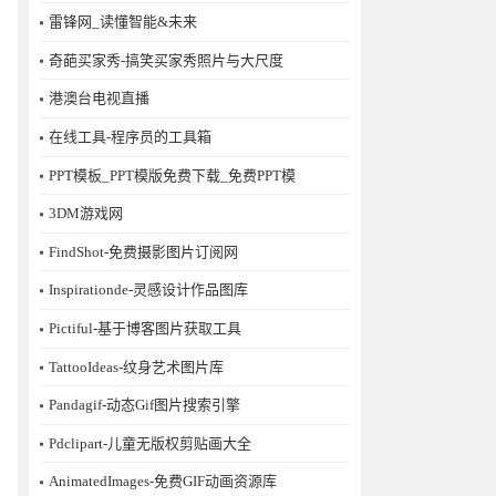
雷锋网_读懂智能&未来
奇葩买家秀-搞笑买家秀照片与大尺度
港澳台电视直播
在线工具-程序员的工具箱
PPT模板_PPT模版免费下载_免费PPT模
3DM游戏网
FindShot-免费摄影图片订阅网
Inspirationde-灵感设计作品图库
Pictiful-基于博客图片获取工具
TattooIdeas-纹身艺术图片库
Pandagif-动态Gif图片搜索引擎
Pdclipart-儿童无版权剪贴画大全
AnimatedImages-免费GIF动画资源库