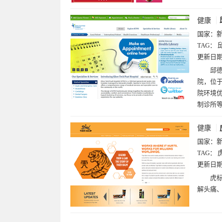
健康
国家：
TAG：
更新日
邱德
院，位于
院环境
制诊所
健康
国家：
TAG：
更新日
虎标
解头痛