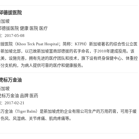
邱德拔医院
新加坡
邱德拔医院
健康
医院
医疗
期：
2017-05-08
拔医院（Khoo Teck Puat Hospital；简称：KTPH）新加坡著名的综合性公立医
新加坡北部，以已故新加坡富商邱德拔的名字命名，于2010年建成投用。该
优美，设施完善，拥有先进的医疗团队和技术，旗下设有终身保健中心、体重控
等分支机构，为病人提供可靠的医疗和健康服务。
虎标万金油
新加坡
虎标万金油
品牌
医药
期：
2017-02-21
万金油（Tiger Balm）是新加坡虎豹企业有限公司生产的万用药膏，可用于缓
、伤风、风湿病、关节疼痛、肌肉疼痛等。