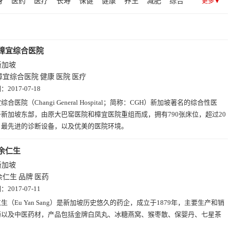
身
医药
医疗
长寿
保健
健康
养生
减肥
综合
更多▼
德
标
拔
樟
樟宜综合医院
新加坡
樟宜综合医院
健康
医院
医疗
期：
2017-07-18
综合医院（Changi General Hospital；简称：CGH）新加坡著名的综合性医
新加坡东部，由原大巴窑医院和樟宜医院重组而成，拥有790张床位，超过20
，最先进的诊断设备，以及优美的医院环境。
余仁生
新加坡
余仁生
品牌
医药
期：
2017-07-11
生（Eu Yan Sang）是新加坡历史悠久的药企，成立于1879年，主要生产和销
药以及中医药材，产品包括金牌白凤丸、冰糖燕窝、猴枣散、保婴丹、七星茶