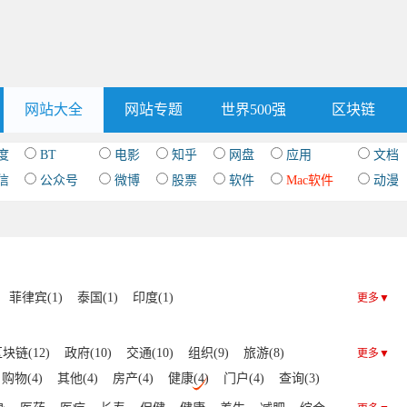
网站大全
网站专题
世界500强
区块链
度
BT
电影
知乎
网盘
应用
文档
信
公众号
微博
股票
软件
Mac软件
动漫
菲律宾(1)
泰国(1)
印度(1)
更多▼
块链(12)
政府(10)
交通(10)
组织(9)
旅游(8)
更多▼
购物(4)
其他(4)
房产(4)
健康(4)
门户(4)
查询(3)
游戏(2)
招聘(1)
杂志(1)
动漫(1)
明星(1)
社交(1)