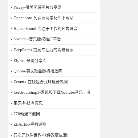
Piccsy-唯美灵感图片分享网
Openphoto-免费高清素材库下载站
HipsterSound-专注于工作的环境噪音
Sostereo-音乐版权推广平台
DeepFocus-提高专注力的背景音乐
Elyrics-歌词分享库
Qroom-英文歌曲随机播放网
Zenmix-在线组合式环境音效网
freedsoundmp3-发现和下载Youtube音乐工具
果壳-科技有意思
776动漫下载网
ZEALER-手机评测
异次元软件世界-软件改变生活！