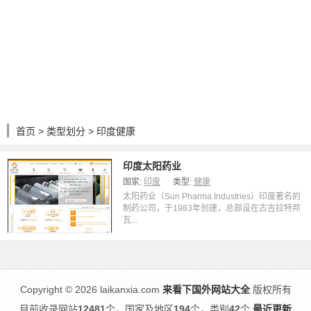
首页
>
类型划分
> 印度健康
印度太阳药业
国家:
印度
类型:
健康
太阳药业（Sun Pharma Industries）印度著名的
制药公司，于1983年创建，总部设在古吉拉特邦
瓦...
Copyright
©
2026 laikanxia.com
来看下国外网站大全
版权所有
目前收录网站
12481
个，国家及地区
194
个，类别
42
个
最近更新