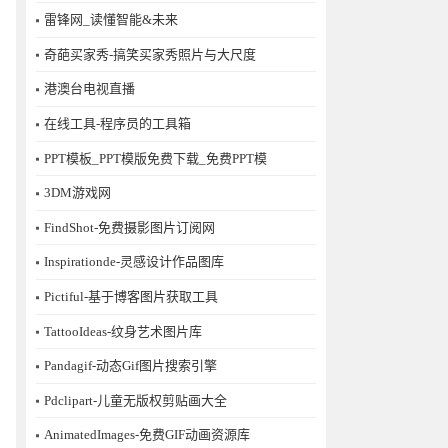
雷锋网_读懂智能&未来
奇葩买家秀-搞笑买家秀照片与大尺度
港澳台电视直播
在线工具-程序员的工具箱
PPT模板_PPT模版免费下载_免费PPT模
3DM游戏网
FindShot-免费摄影图片订阅网
Inspirationde-灵感设计作品图库
Pictiful-基于博客图片获取工具
TattooIdeas-纹身艺术图片库
Pandagif-动态Gif图片搜索引擎
Pdclipart-儿童无版权剪贴画大全
AnimatedImages-免费GIF动画资源库