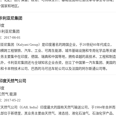
个国家和地区。
卡利亚尼集团
印度
卡利亚尼集团
期：
2017-06-01
亚尼集团（Kalyani Group）是印度著名的跨国企业，于20世纪60年代成立，
围横跨工程钢铁、汽车、工业、可再生能源、城市基础设施和专用化学品等关键
业务主要集中在印度、德国、瑞典和中国等地，拥有卓越的高技术、工程和制造
此外，卡利亚尼集团还与全球知名企业合资，创立了中国第一汽车集团、美国的
司和卡本特技术公司、巴西的马可迅车轮公司以及法国的阿尔斯通公司等。
印度天然气公司
印度
天然气
能源
期：
2017-05-22
天然气公司（GAIL India）印度最大的国有天然气输送公司，于1984年合并而
总部位于新德里，其业务主要由天然气、液态烃、液化石油气、石油化学产品、