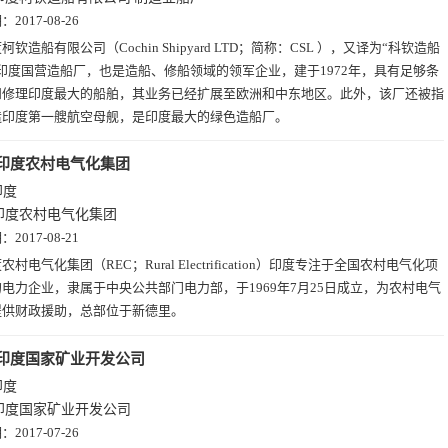
期：
2017-08-26
柯钦造船有限公司（Cochin Shipyard LTD；简称：CSL ），又译为“科钦造船
印度国营造船厂，也是造船、修船领域的领军企业，建于1972年，具有足够条
和修理印度最大的船舶，其业务已经扩展至欧洲和中东地区。此外，该厂还被指
造印度第一艘航空母舰，是印度最大的绿色造船厂。
印度农村电气化集团
印度
印度农村电气化集团
期：
2017-08-21
农村电气化集团（REC；Rural Electrification）印度专注于全国农村电气化项
电力企业，隶属于中央公共部门电力部，于1969年7月25日成立，为农村电气
提供财政援助，总部位于新德里。
印度国家矿业开发公司
印度
印度国家矿业开发公司
期：
2017-07-26