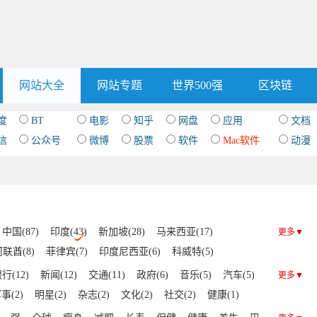
网站大全
网站专题
世界500强
区块链
度
BT
电影
知乎
网盘
应用
文档
信
公众号
微博
股票
软件
Mac软件
动漫
中国(87)
印度(43)
新加坡(28)
马来西亚(17)
更多▼
联酋(8)
菲律宾(7)
印度尼西亚(6)
科威特(5)
斯坦(2)
孟加拉国(1)
伊朗(1)
蒙古(1)
阿塞拜疆(1)
行(12)
新闻(12)
交通(11)
政府(6)
音乐(5)
汽车(5)
更多▼
事(2)
明星(2)
杂志(2)
文化(2)
社交(2)
健康(1)
购物(1)
搜索(1)