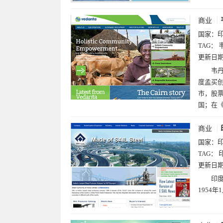
商业
国家：
TAG：
更新日
韦丹
度孟买
市，股
国；在《
商业
国家：
TAG：
更新日
印度
1954年