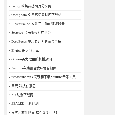
Piccsy-唯美灵感图片分享网
Openphoto-免费高清素材库下载站
HipsterSound-专注于工作的环境噪音
Sostereo-音乐版权推广平台
DeepFocus-提高专注力的背景音乐
Elyrics-歌词分享库
Qroom-英文歌曲随机播放网
Zenmix-在线组合式环境音效网
freedsoundmp3-发现和下载Youtube音乐工具
果壳-科技有意思
776动漫下载网
ZEALER-手机评测
异次元软件世界-软件改变生活！