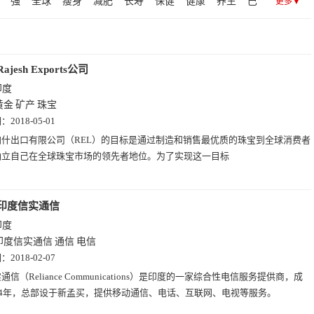
强
全球
瘦身
减肥
长寿
保健
健康
养生
巴
更多▼
原油
勘探
化工
原材料
科学
钢铁
it
炼油
矿业
贾
实验室
尼
特
证券交易所
亚
Rajesh Exports公司
印度
黄金
矿产
珠宝
期：
2018-05-01
加什出口有限公司（REL）的目标是通过制造和销售最优质的珠宝到全球消费者
确立自己在全球珠宝市场的领先者地位。为了实现这一目标
印度信实通信
印度
印度信实通信
通信
电信
期：
2018-02-07
通信（Reliance Communications）是印度的一家综合性电信服务提供商，成
04年，总部设于新孟买，提供移动通信、电话、互联网、电视等服务。