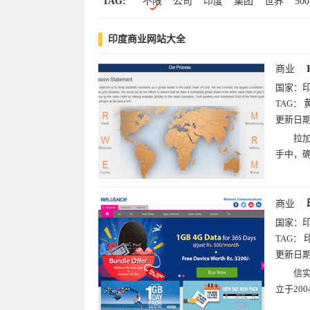
TAG:
不限
公司
印度
集团
世界
500
矿产
能源
拉
国家
塔
金属
印度商业网站大全
石油
石化
有限公司
电力
开采
商业
国家：
TAG：
更新日
拉
手中，
商业
国家：
TAG：
更新日
信实
立于20