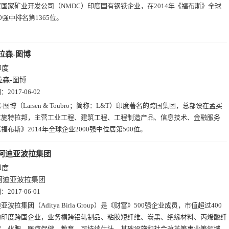
度国家矿业开发公司（NMDC）印度国有钢铁企业，在2014年《福布斯》全球
00强中排名第1365位。
拉森-图博
印度
拉森-图博
期：
2017-06-02
-图博（Larsen & Toubro；简称：L&T）印度著名的跨国集团，总部设在孟买
拉施特拉邦，主营工业工程、建筑工程、工程制造产品、信息技术、金融服务
福布斯》2014年全球企业2000强中位居第500位。
阿迪亚波拉集团
印度
阿迪亚波拉集团
期：
2017-06-01
亚波拉集团（Aditya Birla Group）是《财富》500强企业成员，市值超过400
的印度跨国企业，业务横跨铝轧制品、粘胶短纤维、炭黑、绝缘材料、丙烯酸纤
泥、化肥、医疗保健、教育、可持续生计、基础设施和社会改革等事业等领域，