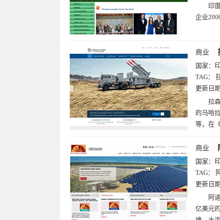
印
企业20
商业
国家：
TAG：
更新日
拉森
的马哈
等，在《
商业
国家：
TAG：
更新日
阿迪
亿美元
维、水