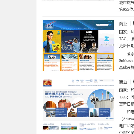
城市燃气
第955位
商业
国家：
TAG：
更新日
爱索
Subh
基础设
商业
国家：
TAG：
更新日
印度
（Adi
电厂和冶
中排名第