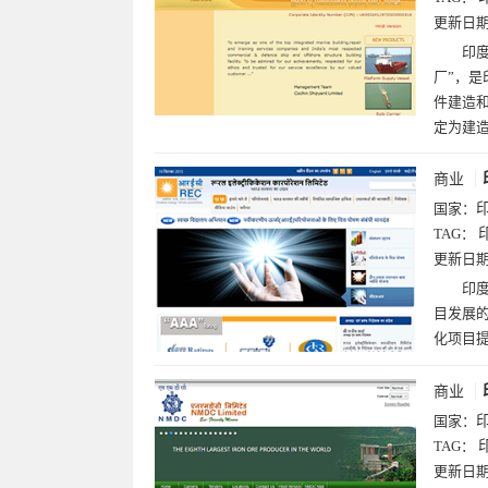
更新日
印度
厂”，是
件建造
定为建
商业
国家：
TAG：
更新日
印度
目发展的
化项目
商业
国家：
TAG：
更新日