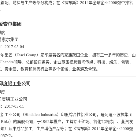
输配、勘探与生产等部分构成；在《福布斯》2014年全球企业2000强中排名
。
爱索尔集团
印度
爱索尔集团
期：
2017-05-04
尔集团（Essel Group）是印度著名的家族跨国企业，拥有三十多年的历史，由
ash Chandra领导，总部设在孟买，企业范围横跨新闻传媒、科技、娱乐、包装、
施、贵金属、教育和慈善行业等多个领域，业务遍及全球。
印度铝工业公司
印度
印度铝工业公司
期：
2017-03-11
铝工业公司（Hindalco Industries）印度综合性铝业公司，是阿迪亚波拉集团
tya Birla）的旗舰公司，于1962年投产，主营铝土矿场、氧化铝精炼厂、蒸汽发
炼厂及半成品加工厂生产增值产品等；在《福布斯》2014年全球企业2000强
957位。