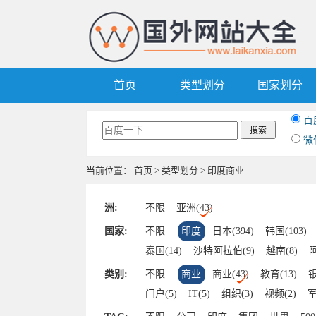
首页
类型划分
国家划分
百
微
当前位置：
首页
>
类型划分
> 印度商业
洲:
不限
亚洲(43)
国家:
不限
印度
日本(394)
韩国(103)
泰国(14)
沙特阿拉伯(9)
越南(8)
阿
以色列(5)
卡塔尔(5)
文莱(2)
巴基
类别:
不限
商业
商业(43)
教育(13)
银
哈萨克斯坦(1)
门户(5)
IT(5)
组织(3)
视频(2)
军
其他(1)
招聘(1)
旅游(1)
体育(1)