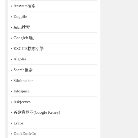
Answers搜索
Dogpile
Jubii搜索
Google印度
EXCITE搜索引擎
Algolia
Search搜索
Silobreaker
Infospace
Askjeeves
谷歌肯尼亚(Google Keney)
Lycos
DuckDuckGo