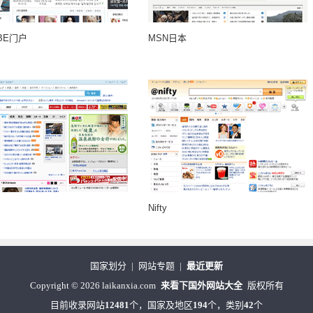
OBE门户
MSN日本
Nifty
国家划分
|
网站专题
|
最近更新
Copyright
©
2026 laikanxia.com
来看下国外网站大全
版权所有
目前收录网站
12481
个，国家及地区
194
个，类别
42
个