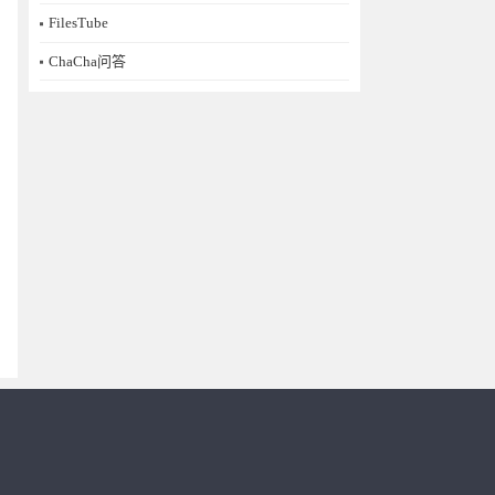
FilesTube
ChaCha问答