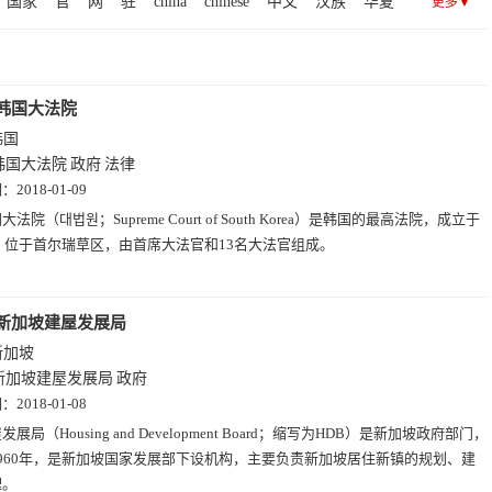
国家
官
网
驻
china
chinese
中文
汉族
华夏
更多▼
埔寨(2)
不丹(1)
亚美尼亚(1)
阿曼(1)
黎巴嫩(1)
学(13)
趣站(13)
艺术(13)
摄影(13)
查询(12)
国
日本
留学
移民
签证
新加坡
韩国
护照
黄页(8)
招聘(6)
时尚(6)
图片(2)
局
联盟
总统府
以色列
大马
马来西亚
交通
韩国大法院
韩国
韩国大法院
政府
法律
期：
2018-01-09
大法院（대법원；Supreme Court of South Korea）是韩国的最高法院，成立于
年，位于首尔瑞草区，由首席大法官和13名大法官组成。
新加坡建屋发展局
新加坡
新加坡建屋发展局
政府
期：
2018-01-08
发展局（Housing and Development Board；缩写为HDB）是新加坡政府部门，
960年，是新加坡国家发展部下设机构，主要负责新加坡居住新镇的规划、建
理。