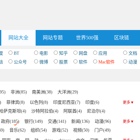
网站大全
网站专题
世界500强
区块链
度
BT
电影
知乎
网盘
应用
文档
信
公众号
微博
股票
软件
Mac软件
动漫
5)
非洲(85)
南美洲(38)
大洋洲(29)
)
菲律宾(8)
以色列(8)
印度尼西亚(7)
印度(6)
更多▼
哈萨克斯坦(4)
沙特阿拉伯(4)
阿联酋(4)
尼泊尔(4)
吉尔吉斯斯坦(3)
科威特(3)
缅甸(3)
马尔代夫(3)
政府(185)
银行(149)
交通(141)
新闻(136)
动漫(96)
更多▼
3)
乌兹别克斯坦(3)
伊拉克(3)
塔吉克斯坦(3)
9)
音乐(62)
组织(54)
游戏(52)
视频(50)
门户(49)
土库曼斯坦(2)
巴林(2)
阿富汗(2)
朝鲜(2)
(39)
房产(26)
IT(22)
社交(21)
杂志(20)
健康(19)