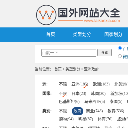
首页
类型划分
国家划分
百
微
当前位置：
首页
>
类型划分
> 亚洲政府
洲:
不限
亚洲(185)
欧洲(183)
北美洲(9
国家:
不限
日本(23)
韩国(20)
新加坡(10
巴基斯坦(6)
马来西亚(5)
泰国(5)
斯里兰卡(4)
东帝汶(3)
孟加拉国(3)
类别:
不限
政府
商业(748)
教育(536)
阿塞拜疆(3)
越南(3)
伊朗(3)
蒙古(
购物(94)
明星(87)
体育(76)
旅游(6
约旦(2)
文莱(2)
也门(2)
叙利亚(2)
汽车(42)
区块链(41)
其他(39)
美食