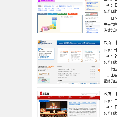
TAG：
更新日
日本
中央气
海啸监
政府
国家：
TAG：
更新日
韩国
一。主
最终为
政府
国家：
TAG：
更新日