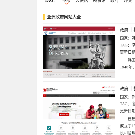
TAG:
不限
大使馆
领事馆
政府
外交
卡塔尔(2)
格鲁吉亚(2)
老挝(2)
柬
中文(19)
文化(18)
软件下载(13)
科
华人
总领事馆
移民局
中国
岛
博客(11)
搜索(9)
设计(8)
军事(8)
亚洲政府网站大全
绿卡
部
领馆
总
协会
组织
菲律宾
政党
政府
国家：
TAG：
更新日
韩国
1948
政府
国家：
TAG：
更新日
建屋
成立于1
设和管