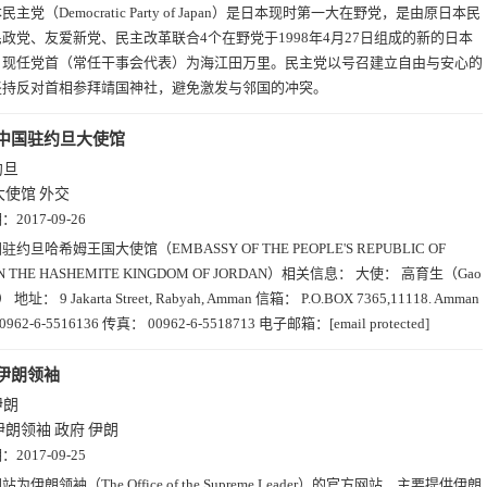
民主党（Democratic Party of Japan）是日本现时第一大在野党，是由原日本民
政党、友爱新党、民主改革联合4个在野党于1998年4月27日组成的新的日本
。现任党首（常任干事会代表）为海江田万里。民主党以号召建立自由与安心的
坚持反对首相参拜靖国神社，避免激发与邻国的冲突。
中国驻约旦大使馆
约旦
大使馆
外交
期：
2017-09-26
驻约旦哈希姆王国大使馆（EMBASSY OF THE PEOPLE'S REPUBLIC OF
 IN THE HASHEMITE KINGDOM OF JORDAN）相关信息： 大使： 高育生（Gao
） 地址： 9 Jakarta Street, Rabyah, Amman 信箱： P.O.BOX 7365,11118. Amman
962-6-5516136 传真： 00962-6-5518713 电子邮箱：[email protected]
伊朗领袖
伊朗
伊朗领袖
政府
伊朗
期：
2017-09-25
站为伊朗领袖（The Office of the Supreme Leader）的官方网站，主要提供伊朗