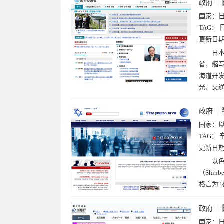
政府
国家：
TAG：
更新日
日本国
省，缩写
海道开
光、交
政府
国家：
TAG：
更新日
以色列国家安全局（
（Shi
格言为“
政府
国家：