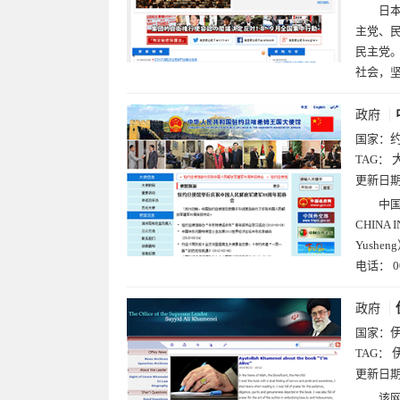
日本
主党、民
民主党
社会，
政府
国家：
TAG：
更新日
中国
CHINA
Yusheng
电话： 00
政府
国家：
TAG：
更新日
该网