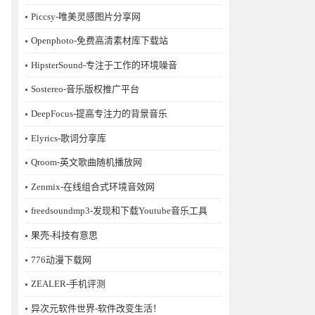
Piccsy-唯美灵感图片分享网
Openphoto-免费高清素材库下载站
HipsterSound-专注于工作的环境噪音
Sostereo-音乐版权推广平台
DeepFocus-提高专注力的背景音乐
Elyrics-歌词分享库
Qroom-英文歌曲随机播放网
Zenmix-在线组合式环境音效网
freedsoundmp3-发现和下载Youtube音乐工具
果壳-科技有意思
776动漫下载网
ZEALER-手机评测
异次元软件世界-软件改变生活！