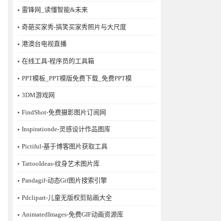
雷锋网_读懂智能&未来
奇葩买家秀-搞笑买家秀照片与大尺度
港澳台电视直播
在线工具-程序员的工具箱
PPT模板_PPT模版免费下载_免费PPT模
3DM游戏网
FindShot-免费摄影图片订阅网
Inspirationde-灵感设计作品图库
Pictiful-基于博客图片获取工具
TattooIdeas-纹身艺术图片库
Pandagif-动态Gif图片搜索引擎
Pdclipart-儿童无版权剪贴画大全
AnimatedImages-免费GIF动画资源库