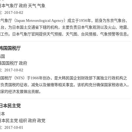
日本气象厅
政府
天气
气象
期：
2017-10-02
气象厅（Japan Meteorological Agency）成立于1956年，前身为东京气象台、
象台，为日本国土交通省下辖的机构，主要负责日本气象观测以及火山、地震、
测工作。日本气象厅官网提供天气预报、天气图、台风情报、气象预警等信息。
韩国国税厅
韩国
韩国国税厅
政府
期：
2017-10-02
国税厅（NTS）于1966年创办，是大韩民国企划财政部下属独立行政机构之
要负责国税的征收、减免以及催缴等相关事宜。该机构充分确保国家税收收入，
国家的经济发展做出贡献。
日本民主党
日本
日本民主党
组织
政府
政党
期：
2017-10-01