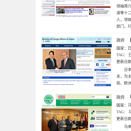
领袖简
语等十
人，领
部门，
政府
国家：
TAG：
更新日
日本外
关，为
局、欧
政府
国家：
TAG：
更新日
马来