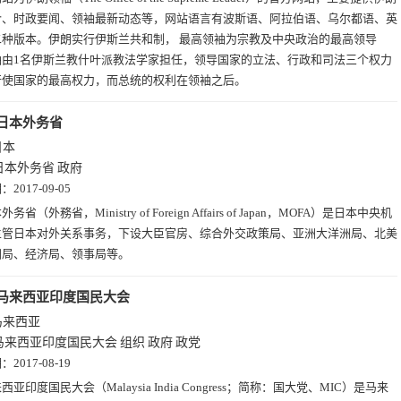
介、时政要闻、领袖最新动态等，网站语言有波斯语、阿拉伯语、乌尔都语、英
二种版本。伊朗实行伊斯兰共和制， 最高领袖为宗教及中央政治的最高领导
袖由1名伊斯兰教什叶派教法学家担任，领导国家的立法、行政和司法三个权力
行使国家的最高权力，而总统的权利在领袖之后。
日本外务省
日本
日本外务省
政府
期：
2017-09-05
务省（外務省，Ministry of Foreign Affairs of Japan，MOFA）是日本中央机
主管日本对外关系事务，下设大臣官房、综合外交政策局、亚洲大洋洲局、北美
洲局、经济局、领事局等。
马来西亚印度国民大会
马来西亚
马来西亚印度国民大会
组织
政府
政党
期：
2017-08-19
西亚印度国民大会（Malaysia India Congress；简称：国大党、MIC）是马来