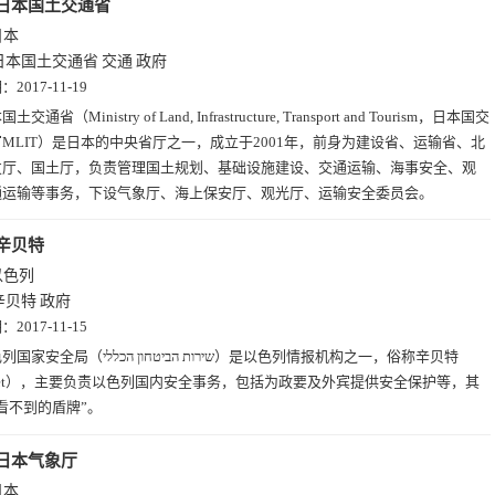
日本国土交通省
日本
日本国土交通省
交通
政府
期：
2017-11-19
土交通省（Ministry of Land, Infrastructure, Transport and Tourism，日本国交
MLIT）是日本的中央省厅之一，成立于2001年，前身为建设省、运输省、北
发厅、国土厅，负责管理国土规划、基础设施建设、交通运输、海事安全、观
通运输等事务，下设气象厅、海上保安厅、观光厅、运输安全委员会。
辛贝特
以色列
辛贝特
政府
期：
2017-11-15
שירות הביטחון הכללי）是以色列情报机构之一，俗称辛贝特
nbet），主要负责以色列国内安全事务，包括为政要及外宾提供安全保护等，其
看不到的盾牌”。
日本气象厅
日本