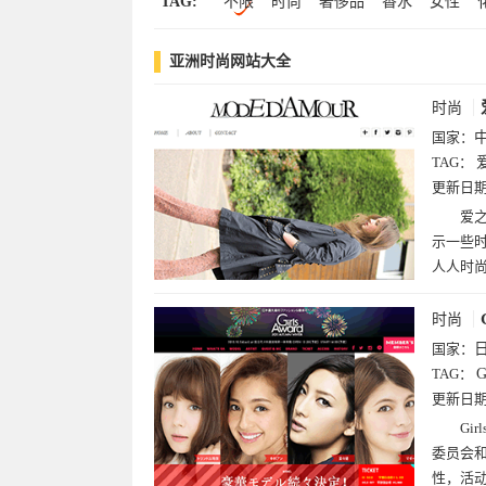
TAG:
不限
时尚
奢侈品
香水
女性
中文(19)
文化(18)
软件下载(13)
科
化妆
女人
女生
时装
女朋友
博客(11)
搜索(9)
设计(8)
军事(8)
亚洲时尚网站大全
社交
论坛
珠宝
木本
恋爱
爱
交友
girls
garcons
时尚
国家：
TAG：
更新日
爱之
示一些
人人时
时尚
国家：
TAG：
G
更新日
Gi
委员会
性，活