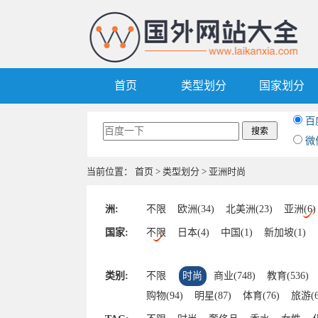
首页
类型划分
国家划分
百
微
当前位置：
首页
>
类型划分
> 亚洲时尚
洲:
不限
欧洲(34)
北美洲(23)
亚洲(6)
国家:
不限
日本(4)
中国(1)
新加坡(1)
类别:
不限
时尚
商业(748)
教育(536)
购物(94)
明星(87)
体育(76)
旅游(6
汽车(42)
区块链(41)
其他(39)
美食