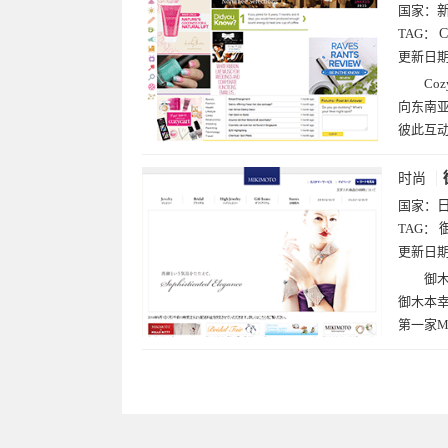
国家：
TAG：
更新日
Co
向东南亚
彼此互
时尚
国家：
TAG：
更新日
御
御木本幸
第一家M