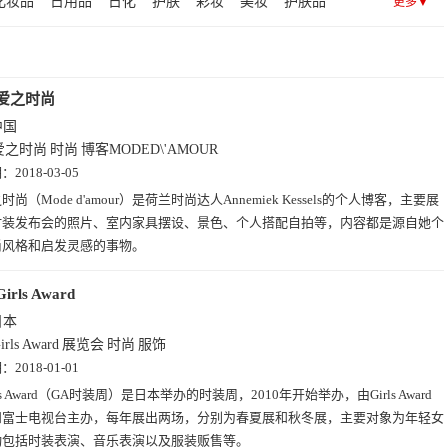
化妆品
日用品
日化
护肤
彩妆
美妆
护肤品
更多▼
学(13)
趣站(13)
艺术(13)
摄影(13)
查询(12)
女孩
女友
服装
服饰
衣服
社区
撩妹
红娘
黄页(8)
招聘(6)
时尚(6)
图片(2)
珍珠
服务网
相亲
客
moded
modelpress
之
爱之时尚
中国
爱之时尚
时尚
博客MODED\'AMOUR
期：
2018-03-05
时尚（Mode d'amour）是荷兰时尚达人Annemiek Kessels的个人博客，主要展
时装发布会的照片、室内家具摆设、景色、个人搭配自拍等，内容都是源自她个
尚风格和启发灵感的事物。
Girls Award
日本
irls Award
展览会
时尚
服饰
期：
2018-01-01
rls Award（GA时装周）是日本举办的时装周，2010年开始举办，由Girls Award
和富士电视台主办，每年展出两场，分别为春夏展和秋冬展，主要对象为年轻女
动包括时装表演、音乐表演以及服装贩售等。