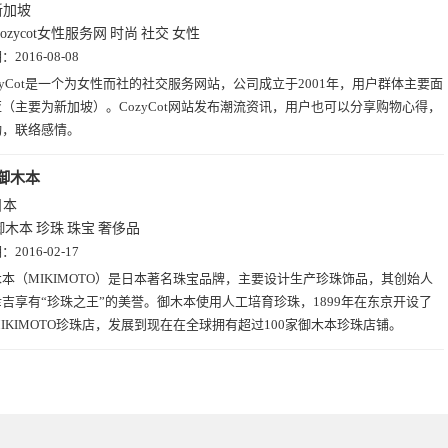
新加坡
Cozycot女性服务网
时尚
社交
女性
期：
2016-08-08
zyCot是一个为女性而社的社交服务网站，公司成立于2001年，用户群体主要面
（主要为新加坡）。CozyCot网站发布潮流资讯，用户也可以分享购物心得，
动，联络感情。
御木本
日本
御木本
珍珠
珠宝
奢侈品
期：
2016-02-17
木本（MIKIMOTO）是日本著名珠宝品牌，主要设计生产珍珠饰品，其创始人
吉享有“珍珠之王”的美誉。御木本使用人工培育珍珠，1899年在东京开设了
IKIMOTO珍珠店，发展到现在在全球拥有超过100家御木本珍珠店铺。