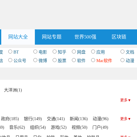
网站大全
网站专题
世界500强
区块链
度
BT
电影
知乎
网盘
应用
文档
信
公众号
微博
股票
软件
Mac软件
动漫
大洋洲(1)
更多▼
政府(185)
银行(149)
交通(141)
新闻(136)
动漫(96)
更多▼
9)
音乐(62)
组织(54)
游戏(52)
视频(50)
门户(49)
(39)
房产(26)
IT(22)
社交(21)
杂志(20)
健康(19)