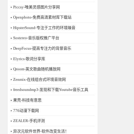
Piccsy-唯美灵感图片分享网
Openphoto-免费高清素材库下载站
HipsterSound-专注于工作的环境噪音
Sostereo-音乐版权推广平台
DeepFocus-提高专注力的背景音乐
Elyrics-歌词分享库
Qroom-英文歌曲随机播放网
Zenmix-在线组合式环境音效网
freedsoundmp3-发现和下载Youtube音乐工具
果壳-科技有意思
776动漫下载网
ZEALER-手机评测
异次元软件世界-软件改变生活！