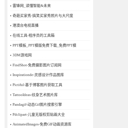
雷锋网_读懂智能&未来
奇葩买家秀-搞笑买家秀照片与大尺度
港澳台电视直播
在线工具-程序员的工具箱
PPT模板_PPT模版免费下载_免费PPT模
3DM游戏网
FindShot-免费摄影图片订阅网
Inspirationde-灵感设计作品图库
Pictiful-基于博客图片获取工具
TattooIdeas-纹身艺术图片库
Pandagif-动态Gif图片搜索引擎
Pdclipart-儿童无版权剪贴画大全
AnimatedImages-免费GIF动画资源库