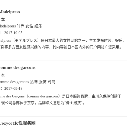
Modelpress
日本
odelpress
时尚
女性
娱乐
期：
2017-10-05
delpress（モデルプレス）是日本最大的女性网站之一，主要发布时装、娱乐、
瘦身等多方面女性感兴趣的内容，其内容被日本国内外的门户网站广泛采用。
comme des garcons
日本
omme des garcons
品牌
服饰
时尚
期：
2017-09-18
mme des Garçons（comme des garcons）是日本服饰品牌，由川久保玲创建于
年，现公司总部位于东京，品牌法文意思为“像个男孩”。
Cozycot女性服务网