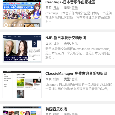
Creofuga-日本音乐作曲家社区
国家:
日本
类型:
音乐
Creofuga:日本音乐作曲家社区是日本的一个提供
在线音乐的社区网站，旨在方便业余音作曲家发
布自...
NJP-新日本爱乐交响乐团
国家:
日本
类型:
音乐
新日本爱乐交响乐团(New Japan Philharmonic)
是日本东京的一个交响乐团，也是日本交响乐团
联盟...
ClassicManager-免费古典音乐视听网
国家:
韩国
类型:
音乐
Listeners Playlist是由韩国的一位UI设计师上线的
一款通过用户的歌单来发现喜欢的音乐的站点，...
韩国音乐农场