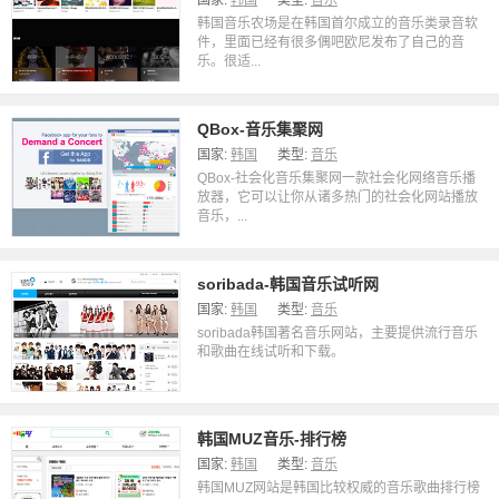
国家:
韩国
类型:
音乐
韩国音乐农场是在韩国首尔成立的音乐类录音软
件，里面已经有很多偶吧欧尼发布了自己的音
乐。很适...
QBox-音乐集聚网
国家:
韩国
类型:
音乐
QBox-社会化音乐集聚网一款社会化网络音乐播
放器，它可以让你从诸多热门的社会化网站播放
音乐，...
soribada-韩国音乐试听网
国家:
韩国
类型:
音乐
soribada韩国著名音乐网站，主要提供流行音乐
和歌曲在线试听和下载。
韩国MUZ音乐-排行榜
国家:
韩国
类型:
音乐
韩国MUZ网站是韩国比较权威的音乐歌曲排行榜