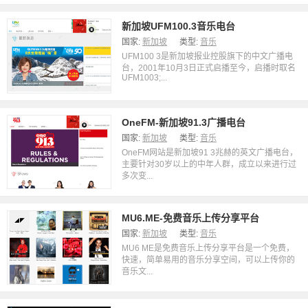
新加坡UFM100.3音乐电台
国家:
新加坡
类型:
音乐
UFM100 3是新加坡报业控股旗下的中文广播电
台，2001年10月3日正式启播至今，启播时取名
UFM1003;...
OneFM-新加坡91.3广播电台
国家:
新加坡
类型:
音乐
OneFM网站是新加坡91 3兆赫的英文广播电台，
主要针对30岁以上的中年人群，成立以来进行过
多次变...
MU6.ME-免费音乐上传分享平台
国家:
新加坡
类型:
音乐
MU6 ME是免费音乐上传分享平台是一个免费，
快速，简单易用的音乐分享空间，可以上传你的
音乐文...