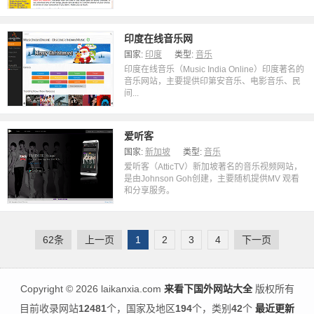
印度在线音乐网
国家:
印度
类型:
音乐
印度在线音乐（Music India Online）印度著名的
音乐网站，主要提供印第安音乐、电影音乐、民
间...
爱听客
国家:
新加坡
类型:
音乐
爱听客（AtticTV）新加坡著名的音乐视频网站，
是由Johnson Goh创建，主要随机提供MV 观看
和分享服务。
62条
上一页
1
2
3
4
下一页
Copyright
©
2026 laikanxia.com
来看下国外网站大全
版权所有
目前收录网站
12481
个，国家及地区
194
个，类别
42
个
最近更新