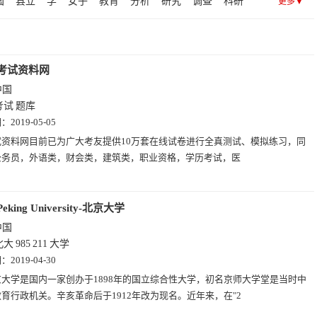
国
县立
学
女子
教育
分析
研究
调查
科研
更多▼
学(13)
趣站(13)
艺术(13)
摄影(13)
查询(12)
政府
理工学院
新加坡
教育部
工业大学
市立
东
黄页(8)
招聘(6)
时尚(6)
图片(2)
教学
国立大学
福
学习
德
以色列
培训
练习
考试资料网
中国
考试
题库
期：
2019-05-05
试资料网目前已为广大考友提供10万套在线试卷进行全真测试、模拟练习，同
公务员，外语类，财会类，建筑类，职业资格，学历考试，医
Peking University-北京大学
中国
北大
985
211
大学
期：
2019-04-30
京大学是国内一家创办于1898年的国立综合性大学，初名京师大学堂是当时中
育行政机关。辛亥革命后于1912年改为现名。近年来，在"2