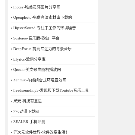
Piccsy-唯美灵感图片分享网
Openphoto-免费高清素材库下载站
HipsterSound-专注于工作的环境噪音
Sostereo-音乐版权推广平台
DeepFocus-提高专注力的背景音乐
Elyrics-歌词分享库
Qroom-英文歌曲随机播放网
Zenmix-在线组合式环境音效网
freedsoundmp3-发现和下载Youtube音乐工具
果壳-科技有意思
776动漫下载网
ZEALER-手机评测
异次元软件世界-软件改变生活！