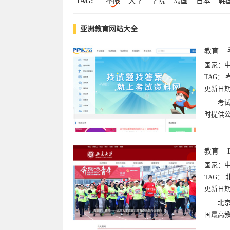
TAG:
不限
大学
学院
岛国
日本
韩
中文(19)
文化(18)
软件下载(13)
科
调研
马来西亚
大马
型
东京
博客(11)
搜索(9)
设计(8)
军事(8)
亚洲教育网站大全
尔
大阪
川
大
山
教程
北
教育
国家：
TAG：
更新日
考
时提供
教育
国家：
TAG：
更新日
北
国最高教