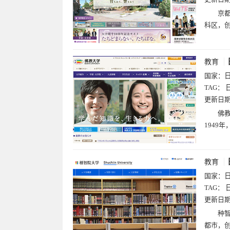
京都
科区，创
教育
国家：
TAG：
更新日
佛教
1949
教育
国家：
TAG：
更新日
种智
都市，创