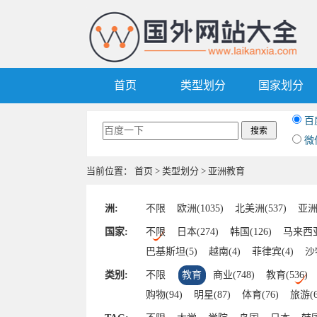
首页
类型划分
国家划分
百
微
当前位置：
首页
>
类型划分
> 亚洲教育
洲:
不限
欧洲(1035)
北美洲(537)
亚洲(
国家:
不限
日本(274)
韩国(126)
马来西亚
巴基斯坦(5)
越南(4)
菲律宾(4)
沙
老挝(2)
孟加拉国(2)
柬埔寨(2)
缅
类别:
不限
教育
商业(748)
教育(536)
朝鲜(1)
伊朗(1)
哈萨克斯坦(1)
黎
购物(94)
明星(87)
体育(76)
旅游(6
汽车(42)
区块链(41)
其他(39)
美食