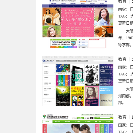
教育
国家：
TAG：
更新日
大阪
年，19
等学部
教育
国家：
TAG：
更新日
大阪
河内郡，
部。
教育
国家：
TAG：