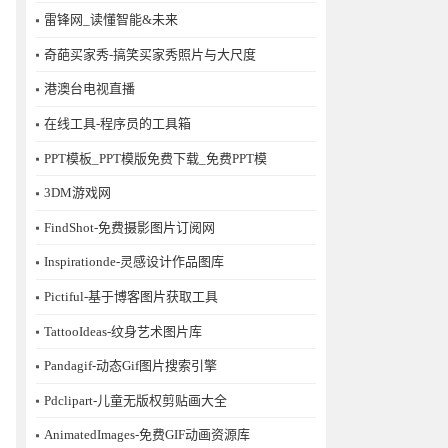
雷锋网_读懂智能&未来
奇葩买家秀-搞笑买家秀照片与大尺度
港澳台电视直播
在线工具-程序员的工具箱
PPT模板_PPT模版免费下载_免费PPT模
3DM游戏网
FindShot-免费摄影图片订阅网
Inspirationde-灵感设计作品图库
Pictiful-基于博客图片获取工具
TattooIdeas-纹身艺术图片库
Pandagif-动态Gif图片搜索引擎
Pdclipart-儿童无版权剪贴画大全
AnimatedImages-免费GIF动画资源库