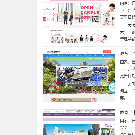
国家：
TAG：
更新日
大阪
大学，创
管理学
教育
国家：
TAG：
更新日
大阪
创立于1
部。
教育
国家：
TAG：
更新日