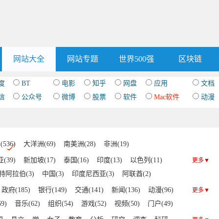
网站大全
网站专题
世界500强
区块链
度
BT
电影
知乎
网盘
应用
文档
信
公众号
微博
股票
软件
Mac软件
动漫
536)
大洋洲(69)
南美洲(28)
非洲(19)
(39)
新加坡(17)
泰国(16)
印度(13)
以色列(11)
更多▼
特阿拉伯(3)
中国(3)
印度尼西亚(3)
阿联酋(2)
甸(1)
伊拉克(1)
不丹(1)
文莱(1)
阿塞拜疆(1)
政府(185)
银行(149)
交通(141)
新闻(136)
动漫(96)
更多▼
巴嫩(1)
尼泊尔(1)
9)
音乐(62)
组织(54)
游戏(52)
视频(50)
门户(49)
(39)
房产(26)
IT(22)
社交(21)
杂志(20)
健康(19)