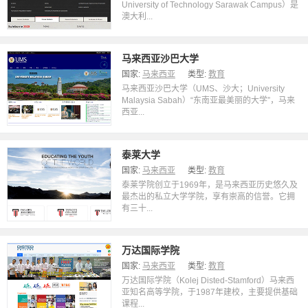
University of Technology Sarawak Campus）是
澳大利...
马来西亚沙巴大学
国家:
马来西亚
类型:
教育
马来西亚沙巴大学（UMS、沙大；University
Malaysia Sabah）“东南亚最美丽的大学”，马来
西亚...
泰莱大学
国家:
马来西亚
类型:
教育
泰莱学院创立于1969年，是马来西亚历史悠久及
最杰出的私立大学学院，享有崇高的信誉。它拥
有三十...
万达国际学院
国家:
马来西亚
类型:
教育
万达国际学院（Kolej Disted-Stamford）马来西
亚知名高等学院，于1987年建校，主要提供基础
课程...