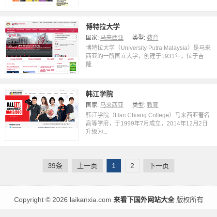
博特拉大学
国家:
马来西亚
类型:
教育
博特拉大学（University Putra Malaysia）是马来
西亚的一所国立大学，创建于1931年，位于吉
隆...
韩江学院
国家:
马来西亚
类型:
教育
韩江学院（Han Chiang College）马来西亚著名
高等学府，于1999年7月成立，2014年12月2日
升级为...
39条
上一页
1
2
下一页
Copyright
©
2026 laikanxia.com
来看下国外网站大全
版权所有
目前收录网站
12481
个，国家及地区
194
个，类别
42
个
最近更新