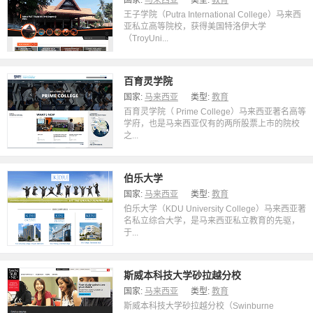
国家:
马来西亚
类型:
教育
王子学院（Putra International College）马来西
亚私立高等院校，获得美国特洛伊大学
（TroyUni...
百育灵学院
国家:
马来西亚
类型:
教育
百育灵学院（ Prime College）马来西亚著名高等
学府，也是马来西亚仅有的两所股票上市的院校
之...
伯乐大学
国家:
马来西亚
类型:
教育
伯乐大学（KDU University College）马来西亚著
名私立综合大学，是马来西亚私立教育的先驱，
于...
斯威本科技大学砂拉越分校
国家:
马来西亚
类型:
教育
斯威本科技大学砂拉越分校（Swinburne