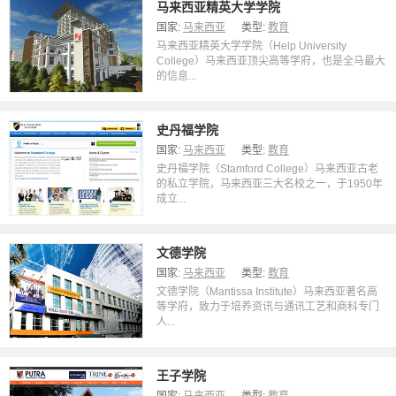
马来西亚精英大学学院
国家:
马来西亚
类型:
教育
马来西亚精英大学学院（Help University
College）马来西亚顶尖高等学府，也是全马最大
的信息...
史丹福学院
国家:
马来西亚
类型:
教育
史丹福学院（Stamford College）马来西亚古老
的私立学院，马来西亚三大名校之一，于1950年
成立...
文德学院
国家:
马来西亚
类型:
教育
文德学院（Mantissa Institute）马来西亚著名高
等学府，致力于培养资讯与通讯工艺和商科专门
人...
王子学院