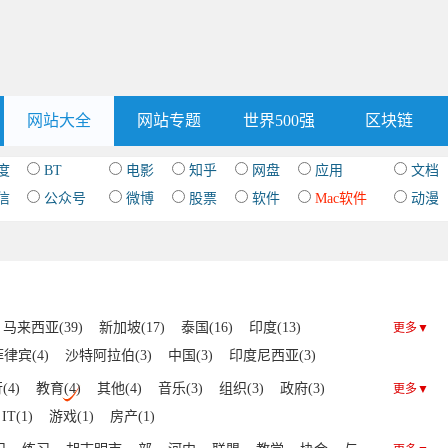
网站大全
网站专题
世界500强
区块链
度
BT
电影
知乎
网盘
应用
文档
信
公众号
微博
股票
软件
Mac软件
动漫
马来西亚(39)
新加坡(17)
泰国(16)
印度(13)
更多▼
律宾(4)
沙特阿拉伯(3)
中国(3)
印度尼西亚(3)
埔寨(2)
缅甸(1)
伊拉克(1)
不丹(1)
文莱(1)
(4)
教育(4)
其他(4)
音乐(3)
组织(3)
政府(3)
更多▼
克斯坦(1)
黎巴嫩(1)
尼泊尔(1)
IT(1)
游戏(1)
房产(1)