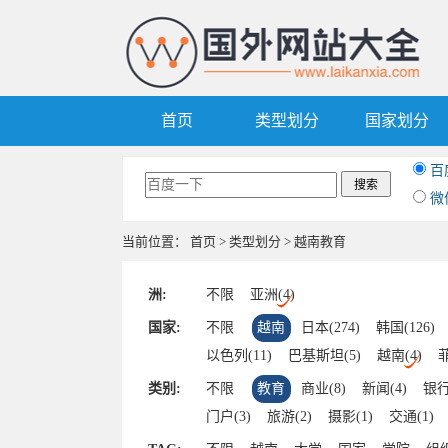
首页
类型划分
国家划分
百
微
当前位置：
首页
>
类型划分
> 越南教育
洲:
不限
亚洲(4)
国家:
不限
越南
日本(274)
韩国(126)
以色列(11)
巴基斯坦(5)
越南(4)
菲
阿联酋(2)
老挝(2)
孟加拉国(2)
柬
类别:
不限
教育
商业(8)
新闻(4)
银行
阿塞拜疆(1)
朝鲜(1)
伊朗(1)
哈萨
门户(3)
旅游(2)
摄影(1)
交通(1)