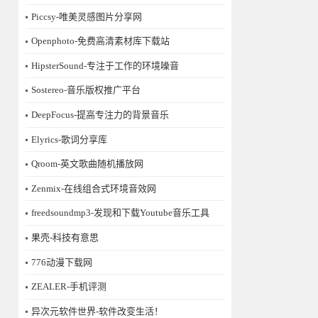
Piccsy-唯美灵感图片分享网
Openphoto-免费高清素材库下载站
HipsterSound-专注于工作的环境噪音
Sostereo-音乐版权推广平台
DeepFocus-提高专注力的背景音乐
Elyrics-歌词分享库
Qroom-英文歌曲随机播放网
Zenmix-在线组合式环境音效网
freedsoundmp3-发现和下载Youtube音乐工具
果壳-科技有意思
776动漫下载网
ZEALER-手机评测
异次元软件世界-软件改变生活！