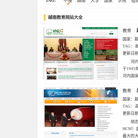
TAG:
不限
越南
大学
国家
学院
组
培训
学习
教程
thanglong
教育
越南教育网站大全
教育
国家：
TAG：
更新日
河内
于194
河内国家
教育
国家：
TAG：
更新日
胡志明
HCM）
最大的