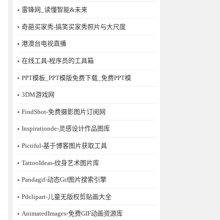
雷锋网_读懂智能&未来
奇葩买家秀-搞笑买家秀照片与大尺度
港澳台电视直播
在线工具-程序员的工具箱
PPT模板_PPT模版免费下载_免费PPT模
3DM游戏网
FindShot-免费摄影图片订阅网
Inspirationde-灵感设计作品图库
Pictiful-基于博客图片获取工具
TattooIdeas-纹身艺术图片库
Pandagif-动态Gif图片搜索引擎
Pdclipart-儿童无版权剪贴画大全
AnimatedImages-免费GIF动画资源库