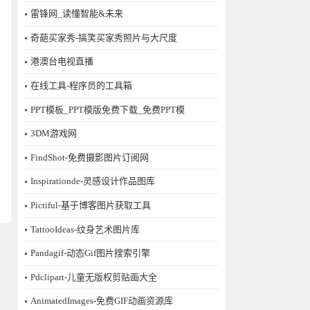
雷锋网_读懂智能&未来
奇葩买家秀-搞笑买家秀照片与大尺度
港澳台电视直播
在线工具-程序员的工具箱
PPT模板_PPT模版免费下载_免费PPT模
3DM游戏网
FindShot-免费摄影图片订阅网
Inspirationde-灵感设计作品图库
Pictiful-基于博客图片获取工具
TattooIdeas-纹身艺术图片库
Pandagif-动态Gif图片搜索引擎
Pdclipart-儿童无版权剪贴画大全
AnimatedImages-免费GIF动画资源库