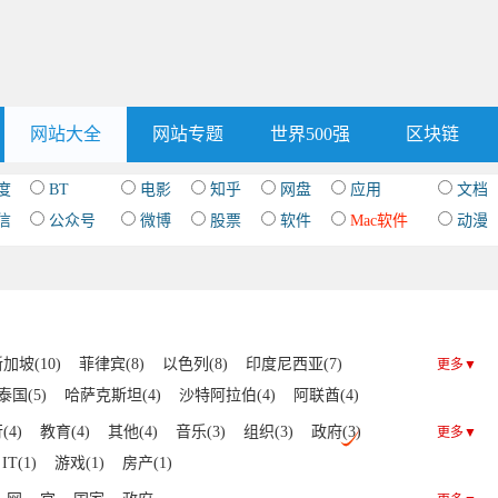
网站大全
网站专题
世界500强
区块链
度
BT
电影
知乎
网盘
应用
文档
信
公众号
微博
股票
软件
Mac软件
动漫
加坡(10)
菲律宾(8)
以色列(8)
印度尼西亚(7)
更多▼
泰国(5)
哈萨克斯坦(4)
沙特阿拉伯(4)
阿联酋(4)
孟加拉国(3)
吉尔吉斯斯坦(3)
科威特(3)
缅甸(3)
(4)
教育(4)
其他(4)
音乐(3)
组织(3)
政府(3)
更多▼
伊朗(3)
蒙古(3)
乌兹别克斯坦(3)
伊拉克(3)
IT(1)
游戏(1)
房产(1)
门(2)
叙利亚(2)
土库曼斯坦(2)
巴林(2)
阿富汗(2)