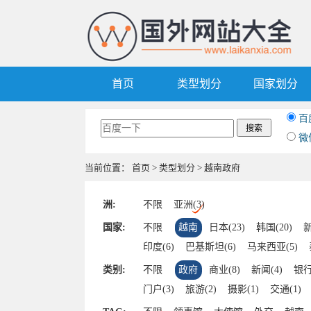
首页
类型划分
国家划分
百
微
当前位置：
首页
>
类型划分
> 越南政府
洲:
不限
亚洲(3)
国家:
不限
越南
日本(23)
韩国(20)
新
印度(6)
巴基斯坦(6)
马来西亚(5)
尼泊尔(4)
斯里兰卡(4)
东帝汶(3)
类别:
不限
政府
商业(8)
新闻(4)
银行
马尔代夫(3)
阿塞拜疆(3)
越南(3)
门户(3)
旅游(2)
摄影(1)
交通(1)
塔吉克斯坦(3)
约旦(2)
文莱(2)
也