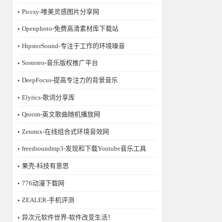
Piccsy-唯美灵感图片分享网
Openphoto-免费高清素材库下载站
HipsterSound-专注于工作的环境噪音
Sostereo-音乐版权推广平台
DeepFocus-提高专注力的背景音乐
Elyrics-歌词分享库
Qroom-英文歌曲随机播放网
Zenmix-在线组合式环境音效网
freedsoundmp3-发现和下载Youtube音乐工具
果壳-科技有意思
776动漫下载网
ZEALER-手机评测
异次元软件世界-软件改变生活！