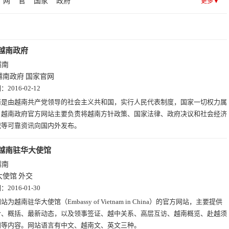
网
官
国家
政府
更多▼
挝(2)
柬埔寨(2)
不丹(1)
亚美尼亚(1)
阿曼(1)
越南政府
越南
越南政府
国家官网
期：
2016-02-12
南是由越南共产党领导的社会主义共和国，实行人民代表制度，国家一切权力属
。越南政府官方网站主要负责将越南方针政策、国家法律、政府决议和社会经济
况等可靠资讯向国内外发布。
越南驻华大使馆
越南
大使馆
外交
期：
2016-01-30
站为越南驻华大使馆（Embassy of Vietnam in China）的官方网站，主要提供
介、概括、最新动态，以及领事签证、越中关系、高层互访、越南概览、赴越须
闻等内容。网站语言有中文、越南文、英文三种。