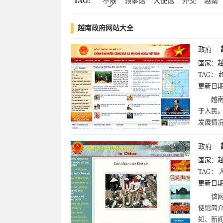
TAG:
不限
领事馆
大使馆
外交
越南
朝鲜(2)
卡塔尔(2)
格鲁吉亚(2)
老
黎巴嫩(1)
越南政府网站大全
政府
国家：
TAG：
更新日
越
于人民
发展情
政府
国家：
TAG：
更新日
该网
使馆简
知、新