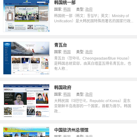
韩国统一部
国家:
韩国
类型:
政府
韩国统一部（韩文：통일부；英文：Ministry of
Unification）是大韩民国特殊而著名的国家行政...
青瓦台
国家:
韩国
类型:
政府
青瓦台（청와대，Cheongwadae/Blue House）
是韩国总统官邸，由其白墙蓝瓦得名青瓦台，也
有人称...
韩国政府
国家:
韩国
类型:
政府
大韩民国（대한민국，Republic of Korea）是东
亚朝鲜半岛南部的一个国家，首都为首尔。韩国
政...
中国驻济州总领馆