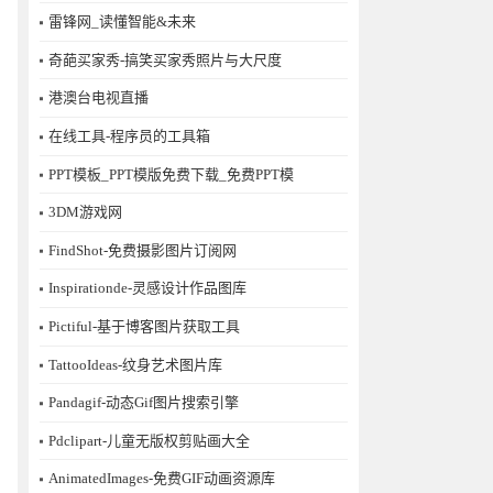
雷锋网_读懂智能&未来
奇葩买家秀-搞笑买家秀照片与大尺度
港澳台电视直播
在线工具-程序员的工具箱
PPT模板_PPT模版免费下载_免费PPT模
3DM游戏网
FindShot-免费摄影图片订阅网
Inspirationde-灵感设计作品图库
Pictiful-基于博客图片获取工具
TattooIdeas-纹身艺术图片库
Pandagif-动态Gif图片搜索引擎
Pdclipart-儿童无版权剪贴画大全
AnimatedImages-免费GIF动画资源库