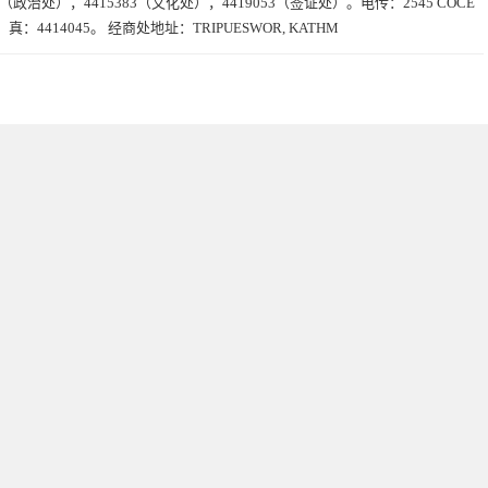
85（政治处），4415383（文化处），4419053（签证处）。电传：2545 COCE
 真：4414045。 经商处地址：TRIPUESWOR, KATHM