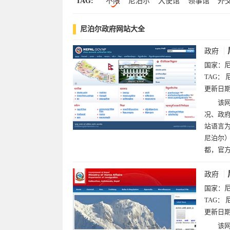
TAG:
不限
尼泊尔
大使馆
领事馆
外
朝鲜(2)
卡塔尔(2)
格鲁吉亚(2)
老
移民
移民局
黎巴嫩(1)
尼泊尔政府网站大全
政府
国家：
TAG：
更新日
该网
况、政
站语言为英
尼泊尔
都，官
政府
国家：
TAG：
更新日
该网