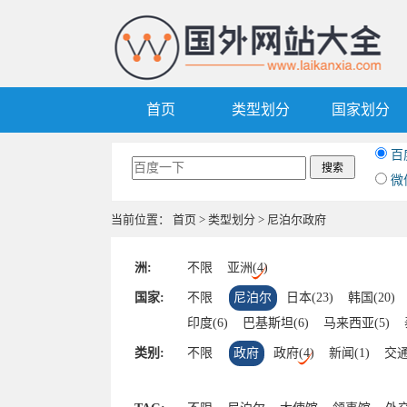
首页
类型划分
国家划分
百
微
当前位置：
首页
>
类型划分
> 尼泊尔政府
洲:
不限
亚洲(4)
国家:
不限
尼泊尔
日本(23)
韩国(20)
印度(6)
巴基斯坦(6)
马来西亚(5)
尼泊尔(4)
斯里兰卡(4)
东帝汶(3)
类别:
不限
政府
政府(4)
新闻(1)
交通
马尔代夫(3)
阿塞拜疆(3)
越南(3)
塔吉克斯坦(3)
约旦(2)
文莱(2)
也