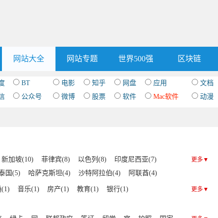
网站大全
网站专题
世界500强
区块链
度
BT
电影
知乎
网盘
应用
文档
信
公众号
微博
股票
软件
Mac软件
动漫
新加坡(10)
菲律宾(8)
以色列(8)
印度尼西亚(7)
更多▼
泰国(5)
哈萨克斯坦(4)
沙特阿拉伯(4)
阿联酋(4)
孟加拉国(3)
吉尔吉斯斯坦(3)
科威特(3)
缅甸(3)
(1)
音乐(1)
房产(1)
教育(1)
银行(1)
更多▼
伊朗(3)
蒙古(3)
乌兹别克斯坦(3)
伊拉克(3)
门(2)
叙利亚(2)
土库曼斯坦(2)
巴林(2)
阿富汗(2)