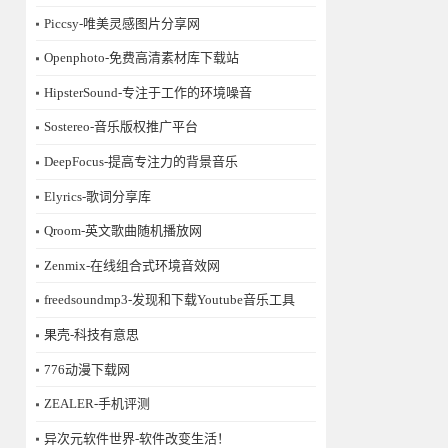
Piccsy-唯美灵感图片分享网
Openphoto-免费高清素材库下载站
HipsterSound-专注于工作的环境噪音
Sostereo-音乐版权推广平台
DeepFocus-提高专注力的背景音乐
Elyrics-歌词分享库
Qroom-英文歌曲随机播放网
Zenmix-在线组合式环境音效网
freedsoundmp3-发现和下载Youtube音乐工具
果壳-科技有意思
776动漫下载网
ZEALER-手机评测
异次元软件世界-软件改变生活！