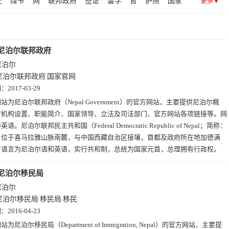
交
绿卡
网
联邦政府
签证
留学
官
护照
国家
更多▼
挝(2)
柬埔寨(2)
不丹(1)
亚美尼亚(1)
阿曼(1)
尼泊尔联邦政府
尼泊尔
尼泊尔联邦政府
国家官网
期：
2017-03-29
站为尼泊尔联邦政府（Nepal Government）的官方网站，主要提供尼泊尔概
府机构设置、职能简介、国家领导、立法及司法部门、官方网站各项链接等。网
语。尼泊尔联邦民主共和国（Federal Democratic Republic of Nepal；简称：
）位于喜马拉雅山脉南麓，与中国西藏自治区接壤，首都及政府所在地加德满
方语言为尼泊尔语和英语，实行共和制，总统为国家元首，总理拥有行政权。
尼泊尔移民局
尼泊尔
尼泊尔移民局
移民局
移民
期：
2016-04-23
站为尼泊尔移民局（Department of Immigration, Nepal）的官方网站，主要提