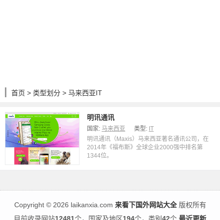
首页
>
类型划分
> 马来西亚IT
明讯通讯
国家:
马来西亚
类型:
IT
明讯通讯（Maxis）马来西亚著名通讯公司，在
2014年《福布斯》全球企业2000强中排名第
1344位。
Copyright
©
2026 laikanxia.com
来看下国外网站大全
版权所有
目前收录网站
12481
个，国家及地区
194
个，类别
42
个
最近更新