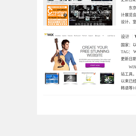
东京
计展览会
设计、
设计
国家：
TAG：
更新日
WI
站工具
以来已经
韩语等1