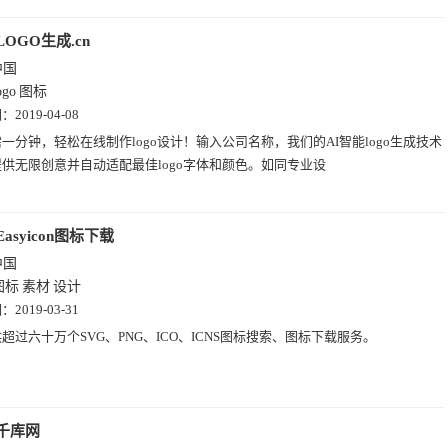
LOGO生成.cn
中国
ogo
图标
期：
2019-04-08
一分钟，轻松在线制作logo设计！输入公司名称，我们的AI智能logo生成技术
供无限创意并自动适配最佳logo字体和颜色。如同专业设
Easyicon图标下载
中国
图标
素材
设计
期：
2019-03-31
超过六十万个SVG、PNG、ICO、ICNS图标搜索、图标下载服务。
千库网