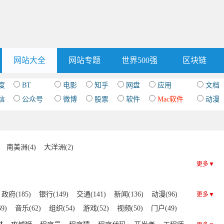
网站大全
网站专题
世界500强
区块链
度
BT
电影
知乎
网盘
应用
文档
信
公众号
微博
股票
软件
Mac软件
动漫
南美洲(4)
大洋洲(2)
更多▼
政府(185)
银行(149)
交通(141)
新闻(136)
动漫(96)
更多▼
9)
音乐(62)
组织(54)
游戏(52)
视频(50)
门户(49)
(39)
房产(26)
IT(22)
社交(21)
杂志(20)
健康(19)