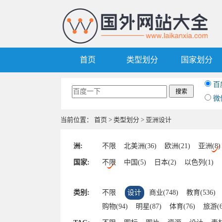
首页
类型划分
国家划分
百
微
当前位置：
首页
>
类型划分
> 亚洲设计
洲:
不限
北美洲(36)
欧洲(21)
亚洲(8)
国家:
不限
中国(5)
日本(2)
以色列(1)
类别:
不限
设计
商业(748)
教育(536)
购物(94)
明星(87)
体育(76)
旅游(6
汽车(42)
区块链(41)
其他(39)
美食