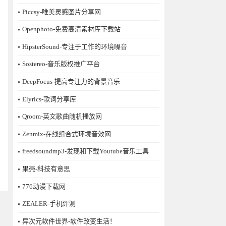
Piccsy-唯美灵感图片分享网
Openphoto-免费高清素材库下载站
HipsterSound-专注于工作的环境噪音
Sostereo-音乐版权推广平台
DeepFocus-提高专注力的背景音乐
Elyrics-歌词分享库
Qroom-英文歌曲随机播放网
Zenmix-在线组合式环境音效网
freedsoundmp3-发现和下载Youtube音乐工具
果壳-科技有意思
776动漫下载网
ZEALER-手机评测
异次元软件世界-软件改变生活！