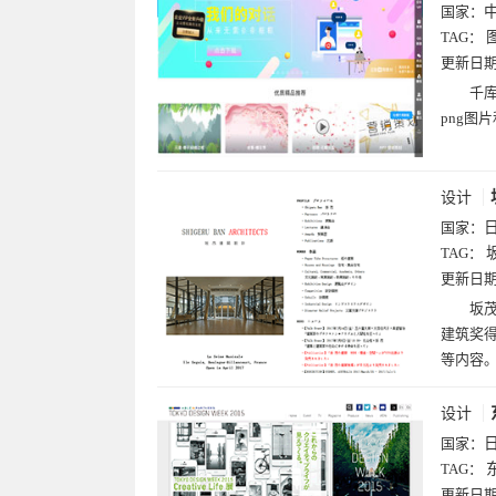
国家：
TAG：
更新日
千库
png图
设计
国家：
TAG：
更新日
坂茂
建筑奖
等内容
设计
国家：
TAG：
更新日