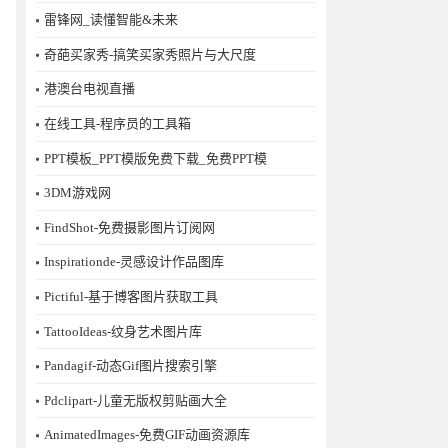
雷锋网_读懂智能&未来
奇葩买家秀-搞笑买家秀照片与大尺度
港澳台电视直播
在线工具-程序员的工具箱
PPT模板_PPT模版免费下载_免费PPT模
3DM游戏网
FindShot-免费摄影图片订阅网
Inspirationde-灵感设计作品图库
Pictiful-基于博客图片获取工具
TattooIdeas-纹身艺术图片库
Pandagif-动态Gif图片搜索引擎
Pdclipart-儿童无版权剪贴画大全
AnimatedImages-免费GIF动画资源库