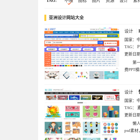
TAG:
不限
图标
图片
资源
设计
素
中文(19)
文化(18)
软件下载(13)
科
照片
相册
图社
设计师
图库.美
博客(11)
搜索(9)
设计(8)
军事(8)
亚洲设计网站大全
海报
航运
练习
茂
铁公基
铁
公用事业
logo
ppt
设计
国家：
TAG：
P
更新日
第一
费PPT
设计
国家：
TAG：
更新日
懒
psd素