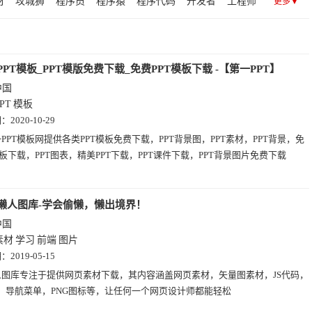
材
攻城狮
程序员
程序猿
程序代码
开发者
工程师
更多▼
学(13)
趣站(13)
艺术(13)
摄影(13)
查询(12)
图
编程
it民工
模版
民航
教程
教学
铁路
模板
黄页(8)
招聘(6)
时尚(6)
图片(2)
公鸡
水利
建站
公路
前端
博览会
周
公用设施
PPT模板_PPT模版免费下载_免费PPT模板下载 -【第一PPT】
中国
PT
模板
期：
2020-10-29
PPT模板网提供各类PPT模板免费下载，PPT背景图，PPT素材，PPT背景，免
模板下载，PPT图表，精美PPT下载，PPT课件下载，PPT背景图片免费下载
懒人图库-学会偷懒，懒出境界！
中国
素材
学习
前端
图片
期：
2019-05-15
人图库专注于提供网页素材下载，其内容涵盖网页素材，矢量图素材，JS代码，
材，导航菜单，PNG图标等，让任何一个网页设计师都能轻松