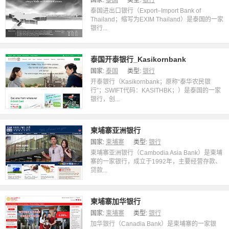
国家:
泰国
类型:
银行
泰国进出口银行（Export–Import Bank of
Thailand；缩写为EXIM Thailand）是泰国的一家
银行...
泰国开泰银行_Kasikornbank
国家:
泰国
类型:
银行
开泰银行（Kasikornbank；原称“泰华农民银
行”；SWIFT代码：KASITHBK；）是泰国的一家
银行，创...
柬埔寨亚洲银行
国家:
柬埔寨
类型:
银行
柬埔寨亚洲银行（Cambodia Asia Bank）是柬埔
寨的一家银行，成立于1992年，主要经营存款、
贷款...
柬埔寨加华银行
国家:
柬埔寨
类型:
银行
加华银行（Canadia Bank）是柬埔寨的一家银