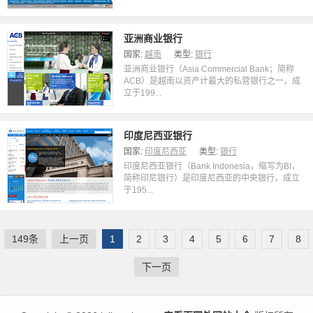
亚洲商业银行
国家:
越南
类型:
银行
亚洲商业银行（Asia Commercial Bank；简称
ACB）是越南以资产计最大的私营银行之一，成
立于199...
印度尼西亚银行
国家:
印度尼西亚
类型:
银行
印度尼西亚银行（Bank Indonesia，缩写为BI，
简称印尼银行）是印度尼西亚的中央银行，成立
于195...
149条
上一页
1
2
3
4
5
6
7
8
下一页