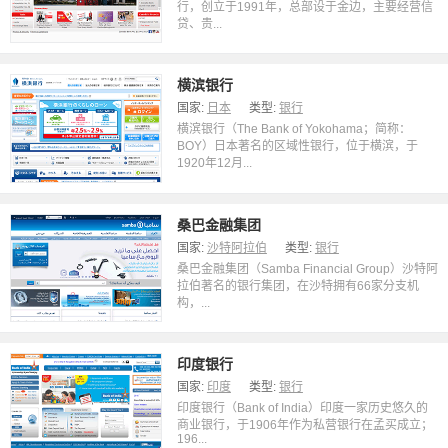
行，创立于1991年，总部设于金边，主要经营信
贷、贵...
横滨银行
国家:
日本
类型:
银行
横滨银行（The Bank of Yokohama；简称：
BOY）日本著名的区域性银行，位于横滨，于
1920年12月...
桑巴金融集团
国家:
沙特阿拉伯
类型:
银行
桑巴金融集团（Samba Financial Group）沙特阿
拉伯著名的银行集团，在沙特拥有66家分支机
构，...
印度银行
国家:
印度
类型:
银行
印度银行（Bank of India）印度一家历史悠久的
商业银行，于1906年作为私营银行在孟买成立；
196...