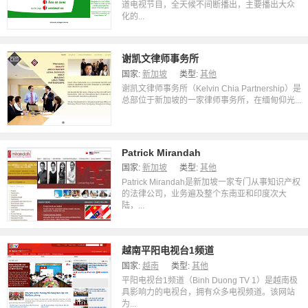
道电视节目，全天候不间断播出，主要播出大众
化的...
谢凯文律师事务所
国家:
新加坡
类型:
其他
谢凯文律师事务所（Kelvin Chia Partnership）是
总部位于新加坡的一家律师事务所，在缅甸仰光...
Patrick Mirandah
国家:
新加坡
类型:
其他
Patrick Mirandah是新加坡一家专门从事知识产权
的法律公司，业务遍及整个东南亚和印度次大
陆，...
越南平阳电视台1频道
国家:
越南
类型:
其他
平阳电视台1频道（Binh Duong TV 1）是越南极
具影响力的电视台，拥有众多电视频道。该网站
为...