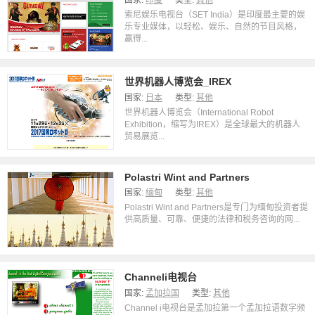
国家:
印度
类型:
其他
索尼娱乐电视台（SET India）是印度最主要的娱
乐专业媒体，以轻松、娱乐、自然的节目风格，
赢得...
世界机器人博览会_IREX
国家:
日本
类型:
其他
世界机器人博览会（International Robot
Exhibition，缩写为IREX）是全球最大的机器人
贸易展览...
Polastri Wint and Partners
国家:
缅甸
类型:
其他
Polastri Wint and Partners是专门为缅甸投资者提
供高质量、可靠、便捷的法律和税务咨询的网...
Channeli电视台
国家:
孟加拉国
类型:
其他
Channel i电视台是孟加拉第一个孟加拉语数字频