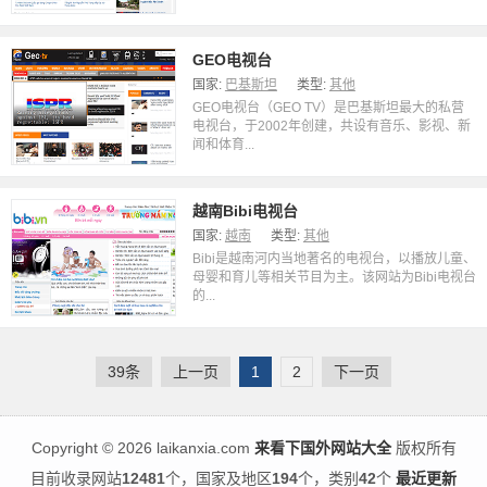
GEO电视台
国家:
巴基斯坦
类型:
其他
GEO电视台（GEO TV）是巴基斯坦最大的私营
电视台，于2002年创建，共设有音乐、影视、新
闻和体育...
越南Bibi电视台
国家:
越南
类型:
其他
Bibi是越南河内当地著名的电视台，以播放儿童、
母婴和育儿等相关节目为主。该网站为Bibi电视台
的...
39条
上一页
1
2
下一页
Copyright
©
2026 laikanxia.com
来看下国外网站大全
版权所有
目前收录网站
12481
个，国家及地区
194
个，类别
42
个
最近更新