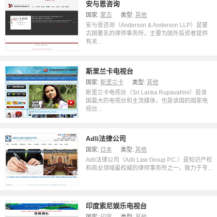
安与恩咨询
国家:
蒙古
类型:
其他
安与恩咨询（Anderson & Anderson LLP）是蒙
古国著名的律师事务所，主要为国外投资者提供
有关...
斯里兰卡电视台
国家:
斯里兰卡
类型:
其他
斯里兰卡电视台（Sri Lanka Rupavahini）是该
国最大的电视台和主流媒体，也是该国的国家电
视台...
Adli法律公司
国家:
日本
类型:
其他
Adli法律公司（Adli Law Group P.C.）是知识产权
和商业领域最权威的律师事务所之一，致力于专...
印度索尼娱乐电视台