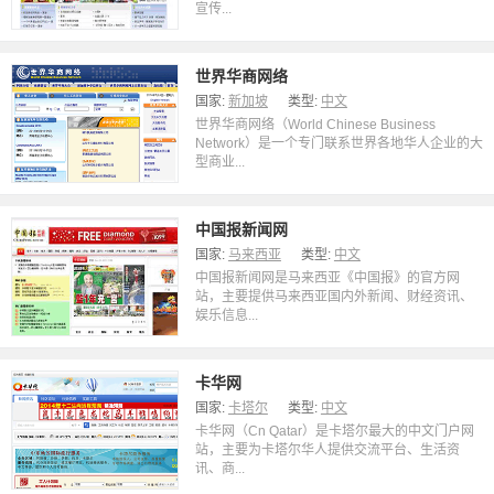
宣传...
世界华商网络
国家:
新加坡
类型:
中文
世界华商网络（World Chinese Business
Network）是一个专门联系世界各地华人企业的大
型商业...
中国报新闻网
国家:
马来西亚
类型:
中文
中国报新闻网是马来西亚《中国报》的官方网
站，主要提供马来西亚国内外新闻、财经资讯、
娱乐信息...
卡华网
国家:
卡塔尔
类型:
中文
卡华网（Cn Qatar）是卡塔尔最大的中文门户网
站，主要为卡塔尔华人提供交流平台、生活资
讯、商...