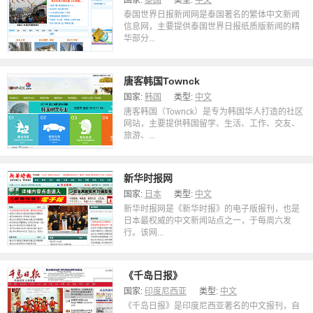
国家:
泰国
类型:
中文
泰国世界日报新闻网是泰国著名的繁体中文新闻
信息网，主要提供泰国世界日报纸质版新闻的精
华部分...
唐客韩国Townck
国家:
韩国
类型:
中文
唐客韩国（Townck）是专为韩国华人打造的社区
网站，主要提供韩国留学、生活、工作、交友、
旅游、...
新华时报网
国家:
日本
类型:
中文
新华时报网是《新华时报》的电子版报刊，也是
日本最权威的中文新闻站点之一，于每周六发
行。该网...
《千岛日报》
国家:
印度尼西亚
类型:
中文
《千岛日报》是印度尼西亚著名的中文报刊，自