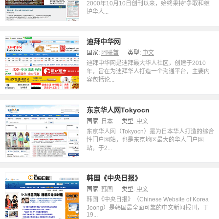
2000年10月10日创刊以来，始终秉持“争取和维
护华人...
迪拜中华网
国家:
阿联酋
类型:
中文
迪拜中华网是迪拜最大华人社区，创建于2010
年，旨在为迪拜华人打造一个沟通平台，主要内
容包括论...
东京华人网Tokyocn
国家:
日本
类型:
中文
东京华人网（Tokyocn）是为日本华人打造的综合
性门户网站，也是东京地区最大的华人门户网
站，于2...
韩国《中央日报》
国家:
韩国
类型:
中文
韩国《中央日报》（Chinese Website of Korea
Joong）是韩国最全面可靠的中文新闻报刊，于
19...