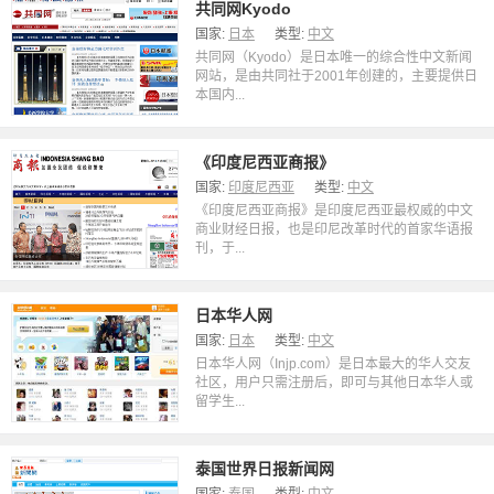
共同网Kyodo
国家:
日本
类型:
中文
共同网（Kyodo）是日本唯一的综合性中文新闻
网站，是由共同社于2001年创建的，主要提供日
本国内...
《印度尼西亚商报》
国家:
印度尼西亚
类型:
中文
《印度尼西亚商报》是印度尼西亚最权威的中文
商业财经日报，也是印尼改革时代的首家华语报
刊，于...
日本华人网
国家:
日本
类型:
中文
日本华人网（Injp.com）是日本最大的华人交友
社区，用户只需注册后，即可与其他日本华人或
留学生...
泰国世界日报新闻网