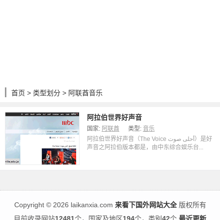
首页
>
类型划分
> 阿联酋音乐
阿拉伯世界好声音
国家:
阿联酋
类型:
音乐
阿拉伯世界好声音（The Voice أحلى صوت）是好
声音之阿拉伯版本都是，由中东综合娱乐台...
Copyright
©
2026 laikanxia.com
来看下国外网站大全
版权所有
目前收录网站
12481
个，国家及地区
194
个，类别
42
个
最近更新