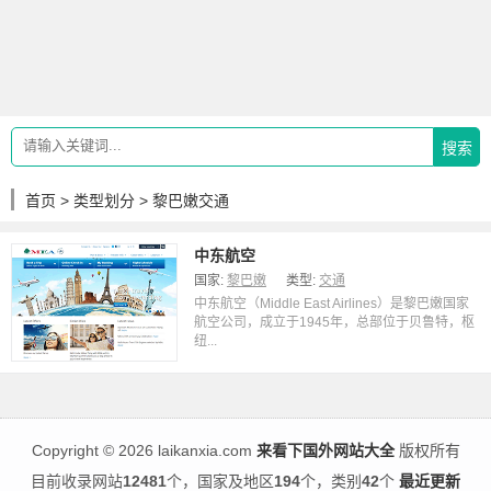
搜索
首页
>
类型划分
> 黎巴嫩交通
中东航空
国家:
黎巴嫩
类型:
交通
中东航空（Middle East Airlines）是黎巴嫩国家
航空公司，成立于1945年，总部位于贝鲁特，枢
纽...
Copyright
©
2026 laikanxia.com
来看下国外网站大全
版权所有
目前收录网站
12481
个，国家及地区
194
个，类别
42
个
最近更新