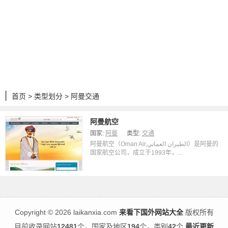
首页
>
类型划分
> 阿曼交通
阿曼航空
国家:
阿曼
类型:
交通
阿曼航空（Oman Air,الطيران العماني‎）是阿曼的
国家航空公司，成立于1993年，...
Copyright
©
2026 laikanxia.com
来看下国外网站大全
版权所有
目前收录网站
12481
个，国家及地区
194
个，类别
42
个
最近更新