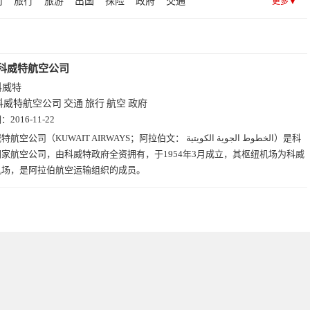
司
旅行
旅游
出国
探险
政府
交通
更多▼
科威特航空公司
科威特
科威特航空公司
交通
旅行
航空
政府
期：
2016-11-22
空公司（KUWAIT AIRWAYS；阿拉伯文： الخطوط الجوية الكويتية）是科
家航空公司，由科威特政府全资拥有，于1954年3月成立，其枢纽机场为科威
机场，是阿拉伯航空运输组织的成员。