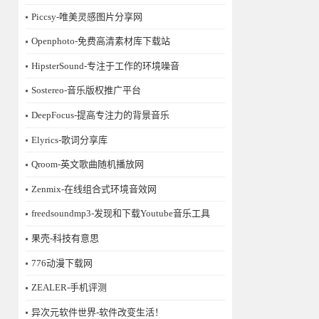
Piccsy-唯美灵感图片分享网
Openphoto-免费高清素材库下载站
HipsterSound-专注于工作的环境噪音
Sostereo-音乐版权推广平台
DeepFocus-提高专注力的背景音乐
Elyrics-歌词分享库
Qroom-英文歌曲随机播放网
Zenmix-在线组合式环境音效网
freedsoundmp3-发现和下载Youtube音乐工具
果壳-科技有意思
776动漫下载网
ZEALER-手机评测
异次元软件世界-软件改变生活！