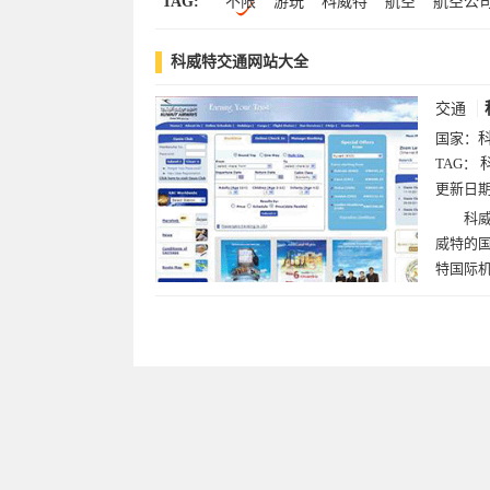
TAG:
不限
游玩
科威特
航空
航空公
科威特交通网站大全
交通
国家：
TAG：
更新日
科威特航
威特的国
特国际