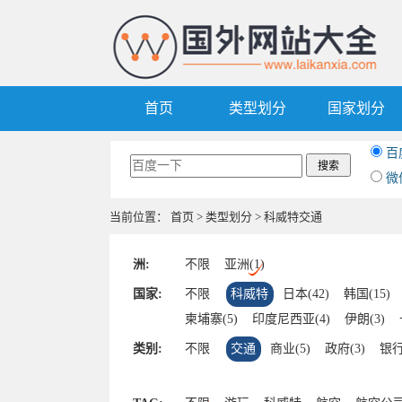
首页
类型划分
国家划分
百
微
当前位置：
首页
>
类型划分
> 科威特交通
洲:
不限
亚洲(1)
国家:
不限
科威特
日本(42)
韩国(15)
柬埔寨(5)
印度尼西亚(4)
伊朗(3)
斯里兰卡(1)
尼泊尔(1)
孟加拉国(1)
类别:
不限
交通
商业(5)
政府(3)
银行
乌兹别克斯坦(1)
塔吉克斯坦(1)
巴林
沙特阿拉伯(1)
哈萨克斯坦(1)
老挝(1