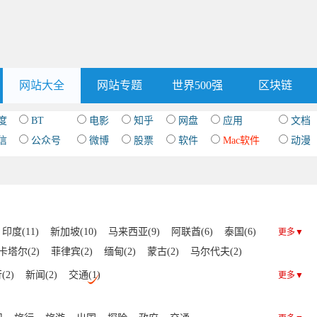
网站大全
网站专题
世界500强
区块链
度
BT
电影
知乎
网盘
应用
文档
信
公众号
微博
股票
软件
Mac软件
动漫
印度(11)
新加坡(10)
马来西亚(9)
阿联酋(6)
泰国(6)
更多▼
卡塔尔(2)
菲律宾(2)
缅甸(2)
蒙古(2)
马尔代夫(2)
约旦(1)
土库曼斯坦(1)
文莱(1)
也门(1)
(2)
新闻(2)
交通(1)
更多▼
(1)
阿塞拜疆(1)
阿曼(1)
以色列(1)
越南(1)
)
科威特(1)
吉尔吉斯斯坦(1)
黎巴嫩(1)