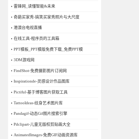
雷锋网_读懂智能&未来
奇葩买家秀-搞笑买家秀照片与大尺度
港澳台电视直播
在线工具-程序员的工具箱
PPT模板_PPT模版免费下载_免费PPT模
3DM游戏网
FindShot-免费摄影图片订阅网
Inspirationde-灵感设计作品图库
Pictiful-基于博客图片获取工具
TattooIdeas-纹身艺术图片库
Pandagif-动态Gif图片搜索引擎
Pdclipart-儿童无版权剪贴画大全
AnimatedImages-免费GIF动画资源库