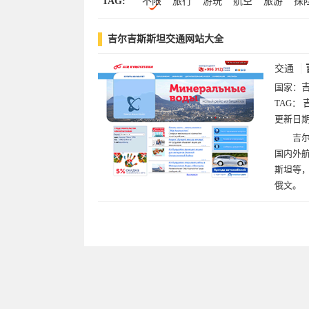
TAG:
不限
旅行
游玩
航空
旅游
探
吉尔吉斯斯坦交通网站大全
交通
国家：
TAG：
更新日
吉尔
国内外
斯坦等
俄文。