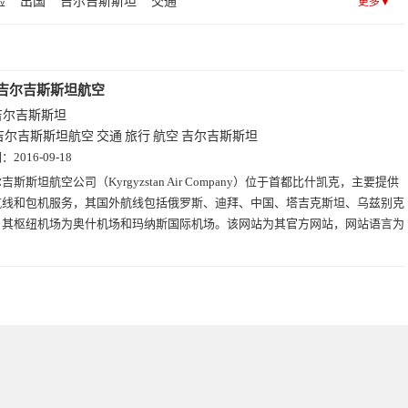
险
出国
吉尔吉斯斯坦
交通
更多▼
吉尔吉斯斯坦航空
吉尔吉斯斯坦
吉尔吉斯斯坦航空
交通
旅行
航空
吉尔吉斯斯坦
期：
2016-09-18
吉斯斯坦航空公司（Kyrgyzstan Air Company）位于首都比什凯克，主要提供
航线和包机服务，其国外航线包括俄罗斯、迪拜、中国、塔吉克斯坦、乌兹别克
，其枢纽机场为奥什机场和玛纳斯国际机场。该网站为其官方网站，网站语言为