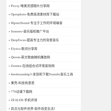
Piccsy-唯美灵感图片分享网
Openphoto-免费高清素材库下载站
HipsterSound-专注于工作的环境噪音
Sostereo-音乐版权推广平台
DeepFocus-提高专注力的背景音乐
Elyrics-歌词分享库
Qroom-英文歌曲随机播放网
Zenmix-在线组合式环境音效网
freedsoundmp3-发现和下载Youtube音乐工具
果壳-科技有意思
776动漫下载网
ZEALER-手机评测
异次元软件世界-软件改变生活！