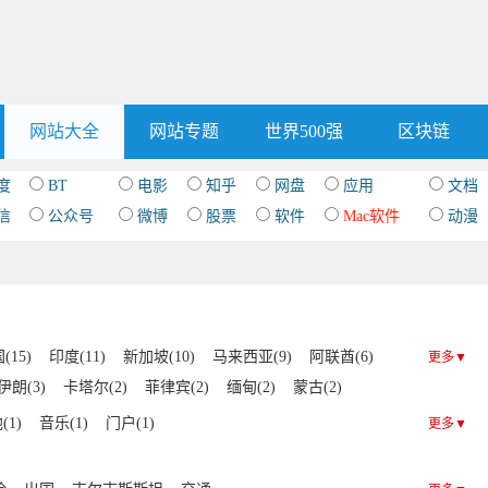
网站大全
网站专题
世界500强
区块链
度
BT
电影
知乎
网盘
应用
文档
信
公众号
微博
股票
软件
Mac软件
动漫
(15)
印度(11)
新加坡(10)
马来西亚(9)
阿联酋(6)
更多▼
伊朗(3)
卡塔尔(2)
菲律宾(2)
缅甸(2)
蒙古(2)
孟加拉国(1)
约旦(1)
土库曼斯坦(1)
文莱(1)
(1)
音乐(1)
门户(1)
更多▼
(1)
巴林(1)
阿塞拜疆(1)
阿曼(1)
以色列(1)
)
老挝(1)
科威特(1)
吉尔吉斯斯坦(1)
黎巴嫩(1)