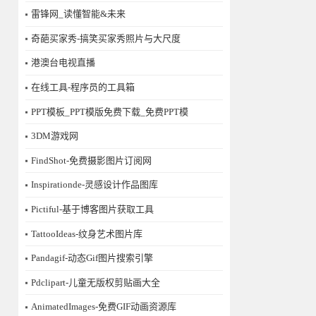
雷锋网_读懂智能&未来
奇葩买家秀-搞笑买家秀照片与大尺度
港澳台电视直播
在线工具-程序员的工具箱
PPT模板_PPT模版免费下载_免费PPT模
3DM游戏网
FindShot-免费摄影图片订阅网
Inspirationde-灵感设计作品图库
Pictiful-基于博客图片获取工具
TattooIdeas-纹身艺术图片库
Pandagif-动态Gif图片搜索引擎
Pdclipart-儿童无版权剪贴画大全
AnimatedImages-免费GIF动画资源库