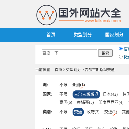
首页
类型划分
国家划分
百
微
当前位置：
首页
>
类型划分
> 吉尔吉斯斯坦交通
洲:
不限
亚洲(1)
国家:
不限
吉尔吉斯斯坦
日本(42)
韩国
泰国(6)
柬埔寨(5)
印度尼西亚(4)
马尔代夫(2)
斯里兰卡(1)
尼泊尔(1)
类别:
不限
交通
政府(3)
交通(1)
其他
也门(1)
乌兹别克斯坦(1)
塔吉克斯坦
越南(1)
沙特阿拉伯(1)
哈萨克斯坦(1