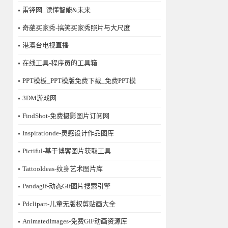
雷锋网_读懂智能&未来
奇葩买家秀-搞笑买家秀照片与大尺度
港澳台电视直播
在线工具-程序员的工具箱
PPT模板_PPT模版免费下载_免费PPT模
3DM游戏网
FindShot-免费摄影图片订阅网
Inspirationde-灵感设计作品图库
Pictiful-基于博客图片获取工具
TattooIdeas-纹身艺术图片库
Pandagif-动态Gif图片搜索引擎
Pdclipart-儿童无版权剪贴画大全
AnimatedImages-免费GIF动画资源库