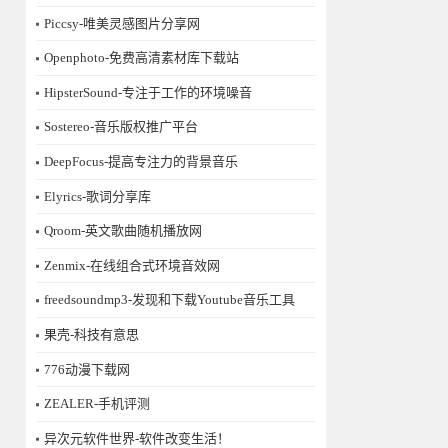
Piccsy-唯美灵感图片分享网
Openphoto-免费高清素材库下载站
HipsterSound-专注于工作的环境噪音
Sostereo-音乐版权推广平台
DeepFocus-提高专注力的背景音乐
Elyrics-歌词分享库
Qroom-英文歌曲随机播放网
Zenmix-在线组合式环境音效网
freedsoundmp3-发现和下载Youtube音乐工具
果壳-科技有意思
776动漫下载网
ZEALER-手机评测
异次元软件世界-软件改变生活！