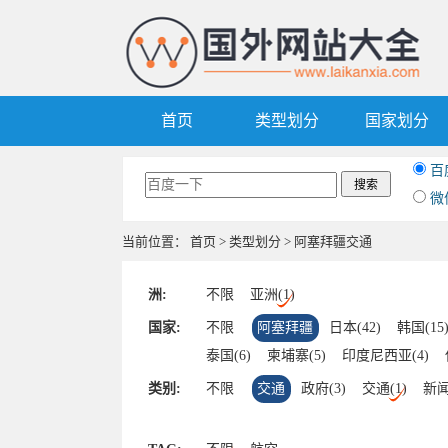
首页
类型划分
国家划分
百
微
当前位置：
首页
>
类型划分
> 阿塞拜疆交通
洲:
不限
亚洲(1)
国家:
不限
阿塞拜疆
日本(42)
韩国(15
泰国(6)
柬埔寨(5)
印度尼西亚(4)
马尔代夫(2)
斯里兰卡(1)
尼泊尔(1)
类别:
不限
交通
政府(3)
交通(1)
新闻
也门(1)
乌兹别克斯坦(1)
塔吉克斯坦
越南(1)
沙特阿拉伯(1)
哈萨克斯坦(1