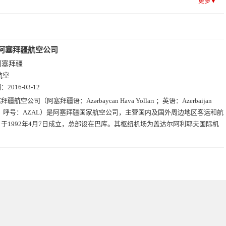
更多▼
阿塞拜疆航空公司
阿塞拜疆
航空
期：
2016-03-12
拜疆航空公司（阿塞拜疆语：Azərbaycan Hava Yolları ；英语：Azerbaijan
ines；呼号：AZAL）是阿塞拜疆国家航空公司，主营国内及国外周边地区客运和航
于1992年4月7日成立，总部设在巴库。其枢纽机场为盖达尔阿利耶夫国际机