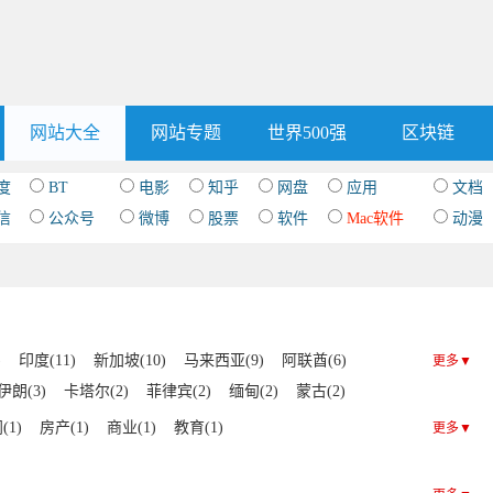
网站大全
网站专题
世界500强
区块链
度
BT
电影
知乎
网盘
应用
文档
信
公众号
微博
股票
软件
Mac软件
动漫
)
印度(11)
新加坡(10)
马来西亚(9)
阿联酋(6)
更多▼
伊朗(3)
卡塔尔(2)
菲律宾(2)
缅甸(2)
蒙古(2)
孟加拉国(1)
约旦(1)
土库曼斯坦(1)
文莱(1)
(1)
房产(1)
商业(1)
教育(1)
更多▼
(1)
巴林(1)
阿塞拜疆(1)
阿曼(1)
以色列(1)
)
老挝(1)
科威特(1)
吉尔吉斯斯坦(1)
黎巴嫩(1)