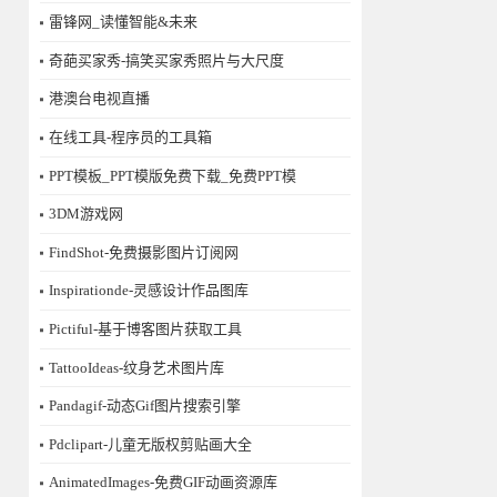
雷锋网_读懂智能&未来
奇葩买家秀-搞笑买家秀照片与大尺度
港澳台电视直播
在线工具-程序员的工具箱
PPT模板_PPT模版免费下载_免费PPT模
3DM游戏网
FindShot-免费摄影图片订阅网
Inspirationde-灵感设计作品图库
Pictiful-基于博客图片获取工具
TattooIdeas-纹身艺术图片库
Pandagif-动态Gif图片搜索引擎
Pdclipart-儿童无版权剪贴画大全
AnimatedImages-免费GIF动画资源库