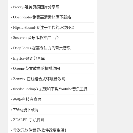
Piccsy-唯美灵感图片分享网
Openphoto-免费高清素材库下载站
HipsterSound-专注于工作的环境噪音
Sostereo-音乐版权推广平台
DeepFocus-提高专注力的背景音乐
Elyrics-歌词分享库
Qroom-英文歌曲随机播放网
Zenmix-在线组合式环境音效网
freedsoundmp3-发现和下载Youtube音乐工具
果壳-科技有意思
776动漫下载网
ZEALER-手机评测
异次元软件世界-软件改变生活！