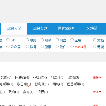
网站大全
网站专题
世界500强
区块链
度
BT
电影
知乎
网盘
应用
文档
信
公众号
微博
股票
软件
Mac软件
动漫
韩国(6)
阿联酋(4)
菲律宾(4)
阿富汗(3)
越南(3)
更多▼
克斯坦(1)
黎巴嫩(1)
叙利亚(1)
缅甸(1)
巴基斯坦(1)
色列(1)
卡塔尔(1)
沙特阿拉伯(1)
(1)
政府(1)
教育(1)
银行(1)
更多▼