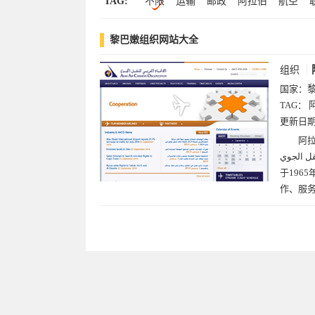
TAG:
不限
运输
邮政
阿拉伯
航空
黎巴嫩组织网站大全
组织
国家：
TAG：
更新日
阿拉伯
العربي للنقل الجوي；简称AA
于196
作、服