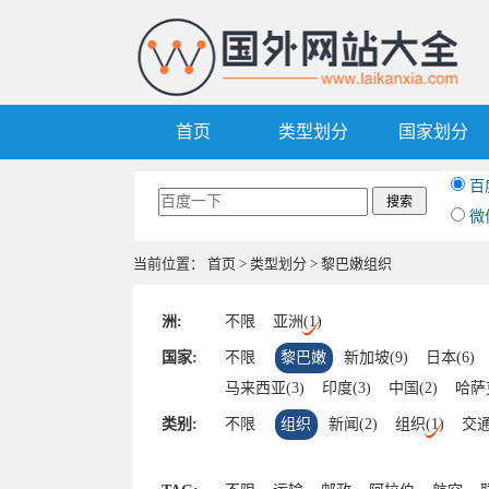
首页
类型划分
国家划分
百
微
当前位置：
首页
>
类型划分
> 黎巴嫩组织
洲:
不限
亚洲(1)
国家:
不限
黎巴嫩
新加坡(9)
日本(6)
马来西亚(3)
印度(3)
中国(2)
哈萨
伊朗(1)
泰国(1)
印度尼西亚(1)
以
类别:
不限
组织
新闻(2)
组织(1)
交通