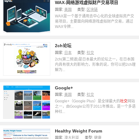
WAX-网络游戏虚拟财产交易项目
国家:
美国
类型:
区块链
WAX是一个基于通用去中心化的全球虚拟资产交
易项目，主要面向网络游戏虚拟财产交易，通过
WAX令牌...
2ch论坛
国家:
日本
类型:
社交
2ch(第二频道)是日本最大的论坛之一，在日本国
内具有很大的影响力，形象的说，你可以把2ch理
解为...
Google+
国家:
美国
类型:
社交
Google+（Google Plus）是全球最大的
社交
网站
之一，由Google公司于2011年推出，是一个多语
种社...
Healthy Weight Forum
国家:
澳大利亚
类型:
健康