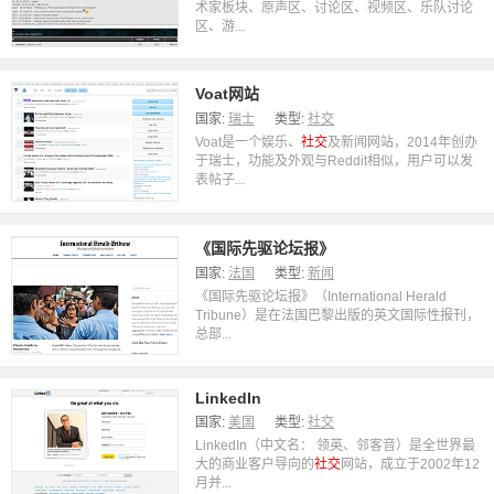
术家板块、原声区、讨论区、视频区、乐队讨论
区、游...
Voat网站
国家:
瑞士
类型:
社交
Voat是一个娱乐、
社交
及新闻网站，2014年创办
于瑞士，功能及外观与Reddit相似，用户可以发
表帖子...
《国际先驱论坛报》
国家:
法国
类型:
新闻
《国际先驱论坛报》（International Herald
Tribune）是在法国巴黎出版的英文国际性报刊，
总部...
LinkedIn
国家:
美国
类型:
社交
LinkedIn（中文名： 领英、邻客音）是全世界最
大的商业客户导向的
社交
网站，成立于2002年12
月并...