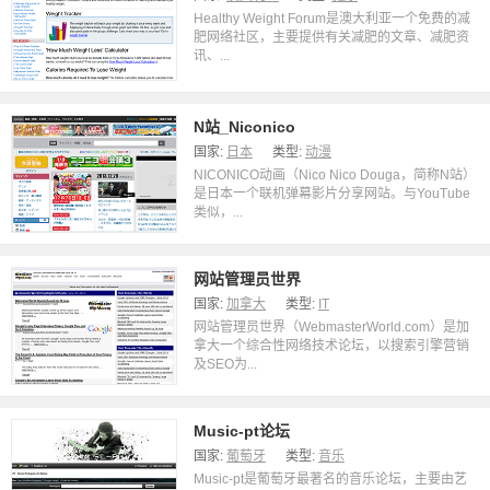
Healthy Weight Forum是澳大利亚一个免费的减
肥网络社区，主要提供有关减肥的文章、减肥资
讯、...
N站_Niconico
国家:
日本
类型:
动漫
NICONICO动画（Nico Nico Douga，简称N站）
是日本一个联机弹幕影片分享网站。与YouTube
类似，...
网站管理员世界
国家:
加拿大
类型:
IT
网站管理员世界（WebmasterWorld.com）是加
拿大一个综合性网络技术论坛，以搜索引擎营销
及SEO为...
Music-pt论坛
国家:
葡萄牙
类型:
音乐
Music-pt是葡萄牙最著名的音乐论坛，主要由艺