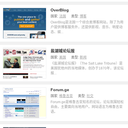
OverBlog
国家:
法国
类型:
博客
OverBlog是法国一个综合类博客网站，除了为用
户提供博客服务外，还提供影视、音乐、明星动
态、娱...
盐湖城论坛报
国家:
美国
类型:
新闻
《盐湖城论坛报》（The Salt Lake Tribune）是
美国犹他州的当地媒体，创办于1870年，该论坛
报...
Forum.ge
国家:
格鲁吉亚
类型:
社交
Forum.ge是格鲁吉亚知名的论坛，论坛氛围轻松
自由，主要面向当地用户。网站语言为格鲁吉亚
语。