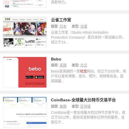
具影响力。
云雀工作室
国家:
日本
类型:
动漫
云雀工作室（Studio Hibari Animation
Production Company）是日本的一家动画公司，
成立于19...
Bebo
国家:
英国
类型:
社交
Bebo是英国的一家
社交
网站，创立于2005年，用
户可以发布博客、音乐、照片、视频等信息，是
英国最...
CoinBase-全球最大比特币交易平台
国家:
美国
类型:
区块链
CoinBase是一家全球最大的比特币交易平台，成
立于2012年，提供买卖和储存比特币的服务，总
部位于...