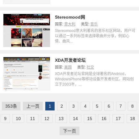
Stereomood网
国家:
意大利
类型:
音乐
Stereomood意大利著名的音乐社区网站，用户可
以通过一系列标签来选择歌曲并分享，例如心
情、曲风...
XDA开发者论坛
国家:
美国
类型:
社交
XDA开发者论坛官网是全球著名的Andriod，
WindowsPhone等移动设备开发者社区，网站创
立于2003年，...
353条
上一页
1
2
3
4
5
6
7
8
9
10
11
12
13
14
15
16
17
18
下一页