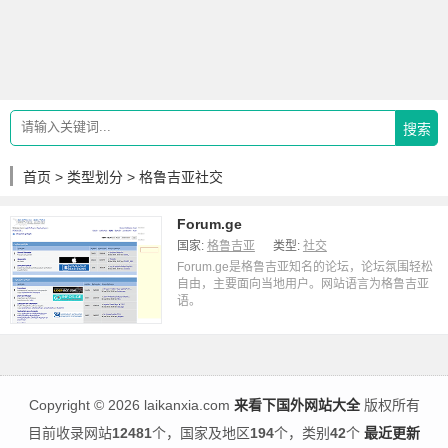
搜索
首页
>
类型划分
> 格鲁吉亚社交
Forum.ge
国家:
格鲁吉亚
类型:
社交
Forum.ge是格鲁吉亚知名的论坛，论坛氛围轻松
自由，主要面向当地用户。网站语言为格鲁吉亚
语。
Copyright
©
2026 laikanxia.com
来看下国外网站大全
版权所有
目前收录网站
12481
个，国家及地区
194
个，类别
42
个
最近更新