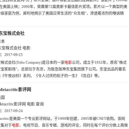
日在美国上映；2000年，荣膺第72届奥斯卡最佳影片奖项。影片以一个典型的美
阶级家庭为例，犀利地揭示了美国日常生活的“众生相”，渗透着浓烈的嘲讽精
东宝株式会社
日本
东宝株式会社
电影
期：
2017-09-25
株式会社(Toho Company)是日本的一家
电影
公司，成立于1932年，原名“株式
京宝冢剧场”，总部位于东京，为阪急阪神东宝集团旗下公司。东宝出品的著名
括《午夜凶铃》系列、《令人讨厌的松子的一生》《告白》等。
Metacritic影评网
美国
etacritic影评网
电影
查询
期：
2017-09-24
tacritic是美国一个专业影评网站，于1999年创建，2005年被CNET收购。该网
收集对于
电影
、电视节目、音乐专辑、游戏的评论，同时在每个评价分数上再做