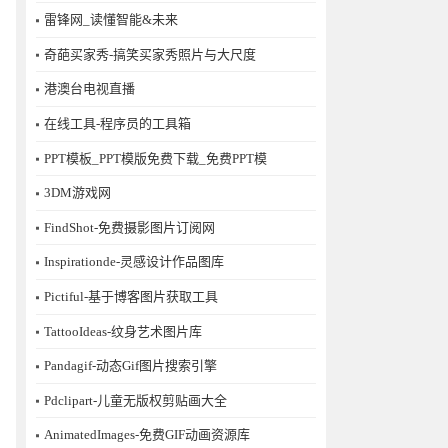
雷锋网_读懂智能&未来
奇葩买家秀-搞笑买家秀照片与大尺度
港澳台电视直播
在线工具-程序员的工具箱
PPT模板_PPT模版免费下载_免费PPT模
3DM游戏网
FindShot-免费摄影图片订阅网
Inspirationde-灵感设计作品图库
Pictiful-基于博客图片获取工具
TattooIdeas-纹身艺术图片库
Pandagif-动态Gif图片搜索引擎
Pdclipart-儿童无版权剪贴画大全
AnimatedImages-免费GIF动画资源库