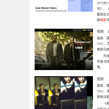
1975
号》、
最佳女
国
电影
视频
国家：
TAG：
更新日
杰瑞
杰瑞·布
等。
视频
国家：
TAG：
更新日
《美
由凯文•