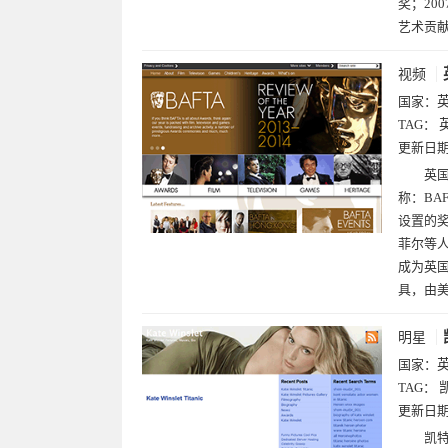
奖；20
艺术贡献
视频
国家：
TAG：
更新日
英
称：BA
设置的奖
菲尔等人
成为英
具，由美
明星
国家：
TAG：
更新日
凯特