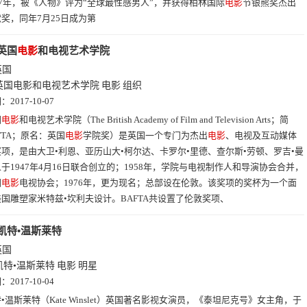
07年，被《人物》评为“全球最性感男人”，并获得柏林国际
电影
节银熊奖杰出
奖，同年7月25日成为第
英国
电影
和电视艺术学院
英国
英国电影和电视艺术学院
电影
组织
期：
2017-10-07
国
电影
和电视艺术学院（The British Academy of Film and Television Arts；简
FTA；原名：英国
电影
学院奖）是英国一个专门为杰出
电影
、电视及互动媒体
项，是由大卫•利恩、亚历山大•柯尔达、卡罗尔•里德、查尔斯•劳顿、罗吉•曼
于1947年4月16日联合创立的；1958年，学院与电视制作人和导演协会合并，
国
电影
电视协会；1976年，更为现名；总部设在伦敦。该奖项的奖杯为一个面
国雕塑家米特兹•坎利夫设计。BAFTA共设置了伦敦奖项、
凯特•温斯莱特
英国
凯特•温斯莱特
电影
明星
期：
2017-10-04
•温斯莱特（Kate Winslet）英国著名影视女演员，《泰坦尼克号》女主角，于