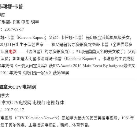
卡琳娜•卡普
印度
卡琳娜•卡普
电影
明星
期：
2017-09-17
娜•卡普（Kareena Kapoor；又译：卡任娜•卡普）是印度宝莱坞凤凰级美女，
0年9月21日出生于演艺世家——祖父是著名导演兼演员拉兹•卡普（全世界最多
的印度
电影
——《流浪者》的导演兼演员）；祖母是鼎鼎大名的美女歌手；父母
演员；姐姐是大明星卡瑞诗玛•卡普（Karishma Kapoor）。卡琳娜的主要成就
年凭借《三傻大闹宝莱坞》获IIFA Awards 2010 Main Event By harigena最佳女
2011年凭借《我们是一家人》获第56届
加拿大CTV电视网
加拿大
加拿大CTV电视网
电视台
电视
媒体
期：
2017-09-17
V电视网（CTV Television Network）是加拿大最大的民营英语电视网，1961年
隶属于贝尔传媒，主要播送电视剧、新闻、体育节目。