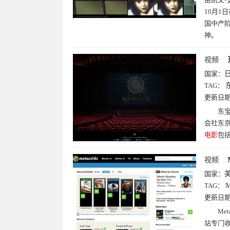
10月1
国中产
神。
视频
国家：
TAG：
更新日
东宝
会社东
电影
包
视频
国家：
TAG：
M
更新日
Me
站专门