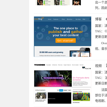
出一个
列，因
博客
国家：
TAG：
O
更新日
Ov
视、音
视频
国家：
TAG：
更新日
法国
部位于
电视剧