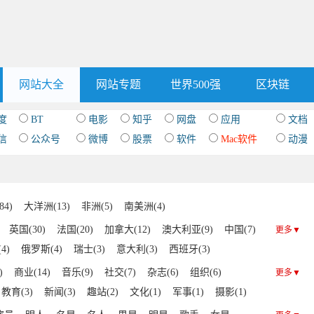
网站大全
网站专题
世界500强
区块链
度
BT
电影
知乎
网盘
应用
文档
信
公众号
微博
股票
软件
Mac软件
动漫
84)
大洋洲(13)
非洲(5)
南美洲(4)
英国(30)
法国(20)
加拿大(12)
澳大利亚(9)
中国(7)
更多▼
4)
俄罗斯(4)
瑞士(3)
意大利(3)
西班牙(3)
1)
委内瑞拉(1)
阿根廷(1)
玻利维亚(1)
)
商业(14)
音乐(9)
社交(7)
杂志(6)
组织(6)
更多▼
摩洛哥(1)
埃及(1)
缅甸(1)
冰岛(1)
波黑(1)
教育(3)
新闻(3)
趣站(2)
文化(1)
军事(1)
摄影(1)
)
斯洛伐克(1)
波兰(1)
比利时(1)
菲律宾(1)