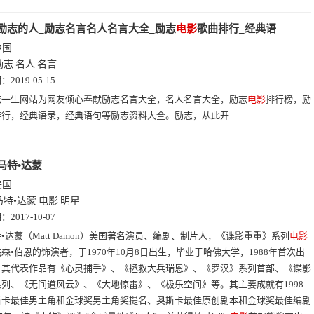
励志的人_励志名言名人名言大全_励志
电影
歌曲排行_经典语
中国
励志
名人
名言
期：
2019-05-15
志一生网站为网友倾心奉献励志名言大全，名人名言大全，励志
电影
排行榜，励
排行，经典语录，经典语句等励志资料大全。励志，从此开
马特•达蒙
美国
马特•达蒙
电影
明星
期：
2017-10-07
•达蒙（Matt Damon）美国著名演员、编剧、制片人，《谍影重重》系列
电影
森•伯恩的饰演者，于1970年10月8日出生，毕业于哈佛大学，1988年首次出
。其代表作品有《心灵捕手》、《拯救大兵瑞恩》、《罗汉》系列首部、《谍影
列、《无间道风云》、《大地惊雷》、《极乐空间》等。其主要成就有1998
斯卡最佳男主角和金球奖男主角奖提名、奥斯卡最佳原创剧本和金球奖最佳编剧