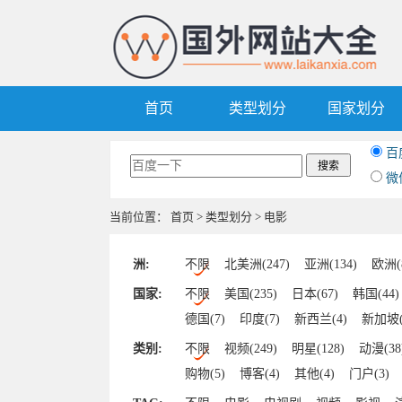
首页
类型划分
国家划分
百
微
当前位置：
首页
>
类型划分
> 电影
洲:
不限
北美洲(247)
亚洲(134)
欧洲(
国家:
不限
美国(235)
日本(67)
韩国(44)
德国(7)
印度(7)
新西兰(4)
新加坡(
土耳其(2)
泰国(2)
捷克(2)
乌拉圭(
类别:
不限
视频(249)
明星(128)
动漫(38
阿尔及利亚(1)
南非(1)
肯尼亚(1)
购物(5)
博客(4)
其他(4)
门户(3)
爱沙尼亚(1)
阿尔巴尼亚(1)
奥地利(1
游戏(1)
科学(1)
体育(1)