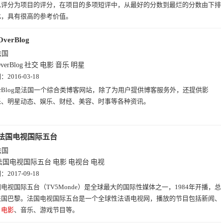
总评分为项目的评分，在项目的多项短评中，从最好的分数到最烂的分数由下排
此，具有很高的参考价值。
OverBlog
法国
verBlog
社交
电影
音乐
明星
期：
2016-03-18
erBlog是法国一个综合类博客网站，除了为用户提供博客服务外，还提供影
乐、明星动态、娱乐、财经、美容、时事等各种资讯。
法国电视国际五台
法国
法国电视国际五台
电影
电视台
电视
期：
2017-09-18
电视国际五台（TV5Monde）是全球最大的国际性媒体之一，1984年开播，总
法国巴黎。法国电视国际五台是一个全球性法语电视网，播放的节目包括新闻、
、
电影
、音乐、游戏节目等。