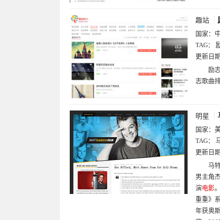
趣站
国家：
TAG：
更新日
励
志歌曲
明星
国家：
TAG：
更新日
马特
男主角杰
演
电影
重重》系
年获奥