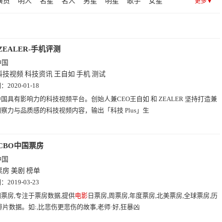
演员
明人
名星
名人
男星
明星
歌手
女星
更多▼
电台
营销
传媒
企划
媒体
推广
广告
公关
视
声音
音效
音乐
儿歌
听歌
歌曲
公司
斯
ZEALER-手机评测
中国
科技视频
科技资讯
王自如
手机
测试
期：
2020-01-18
国具有影响力的科技视频平台。创始人兼CEO王自如 和 ZEALER 坚持打造兼
察力与品质感的科技视频内容，输出「科技 Plus」生
CBO中国票房
中国
票房
美剧
榜单
期：
2019-03-23
票房,专注于票房数据,提供
电影
日票房,周票房,年度票房,北美票房,全球票房,历
排片数据。如:,比悲伤更悲伤的故事,老师·好,狂暴凶