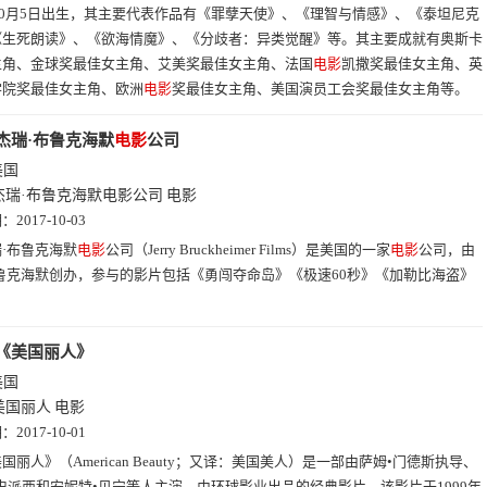
年10月5日出生，其主要代表作品有《罪孽天使》、《理智与情感》、《泰坦尼克
《生死朗读》、《欲海情魔》、《分歧者：异类觉醒》等。其主要成就有奥斯卡
主角、金球奖最佳女主角、艾美奖最佳女主角、法国
电影
凯撒奖最佳女主角、英
学院奖最佳女主角、欧洲
电影
奖最佳女主角、美国演员工会奖最佳女主角等。
杰瑞·布鲁克海默
电影
公司
美国
杰瑞·布鲁克海默电影公司
电影
期：
2017-10-03
·布鲁克海默
电影
公司（Jerry Bruckheimer Films）是美国的一家
电影
公司，由
鲁克海默创办，参与的影片包括《勇闯夺命岛》《极速60秒》《加勒比海盗》
《美国丽人》
美国
美国丽人
电影
期：
2017-10-01
国丽人》（American Beauty；又译：美国美人）是一部由萨姆•门德斯执导、
史派西和安妮特•贝宁等人主演、由环球影业出品的经典影片。该影片于1999年