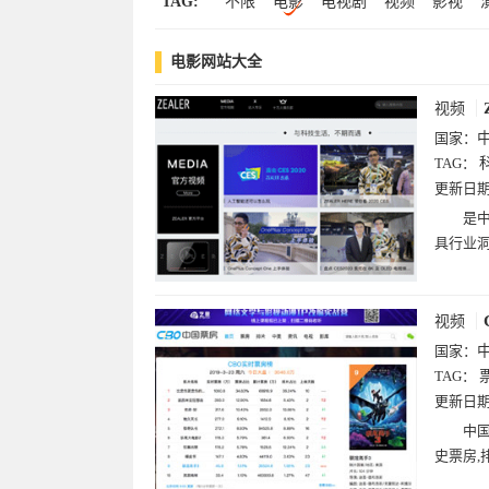
TAG:
不限
电影
电视剧
视频
影视
爱尔兰(1)
马来西亚(1)
丹麦(1)
童星
著名
艺人
频道
电视台
电影网站大全
八卦
动画
卡通
动漫
漫画
电
娱乐
视频
国家：
TAG：
更新日
是中
具行业洞
视频
国家：
TAG：
更新日
中国
史票房,