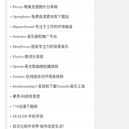
Piccsy-唯美灵感图片分享网
Openphoto-免费高清素材库下载站
HipsterSound-专注于工作的环境噪音
Sostereo-音乐版权推广平台
DeepFocus-提高专注力的背景音乐
Elyrics-歌词分享库
Qroom-英文歌曲随机播放网
Zenmix-在线组合式环境音效网
freedsoundmp3-发现和下载Youtube音乐工具
果壳-科技有意思
776动漫下载网
ZEALER-手机评测
异次元软件世界-软件改变生活！