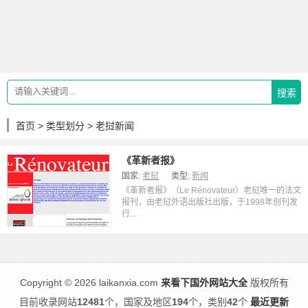
搜索
首页
>
类型划分
> 老挝新闻
《革新者报》
国家:
老挝
类型:
新闻
《革新者报》（Le Rénovateur）老挝唯一的法文
报刊，由老挝外语出版社出版，于1998年创刊发
行...
Copyright
©
2026 laikanxia.com
来看下国外网站大全
版权所有
目前收录网站
12481
个，国家及地区
194
个，类别
42
个
最近更新