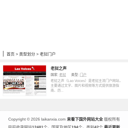
首页
>
类型划分
> 老挝门户
老挝之声
国家:
老挝
类型:
门户
老挝之声（Lao Voices）是老挝主流门户网站，
主要通过文字、图片和视频等方式提供旅游指
南、历...
Copyright
©
2026 laikanxia.com
来看下国外网站大全
版权所有
目前收录网站
12481
个，国家及地区
194
个，类别
42
个
最近更新