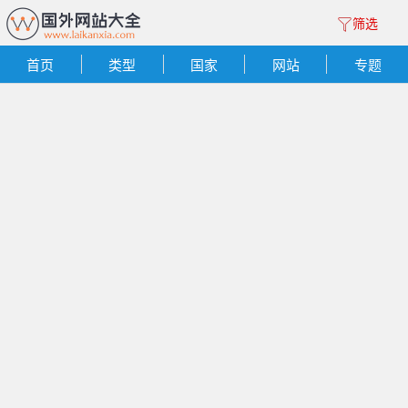
筛选
首页
类型
国家
网站
专题