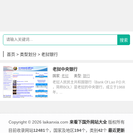
搜索
首页
>
类型划分
> 老挝银行
老挝中央银行
国家:
老挝
类型:
银行
老挝人民民主共和国银行（Bank Of Lao P.D.R.
，简称BOL）是老挝的中央银行，成立于1968
年，...
Copyright
©
2026 laikanxia.com
来看下国外网站大全
版权所有
目前收录网站
12481
个，国家及地区
194
个，类别
42
个
最近更新