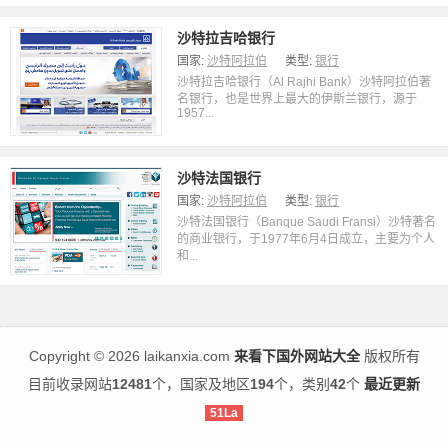
沙特拉吉哈银行
国家:
沙特阿拉伯
类型:
银行
沙特拉吉哈银行（Al Rajhi Bank）沙特阿拉伯著
名银行，也是世界上最大的伊斯兰银行，源于
1957...
沙特法国银行
国家:
沙特阿拉伯
类型:
银行
沙特法国银行（Banque Saudi Fransi）沙特著名
的商业银行，于1977年6月4日成立，主要为个人
和...
Copyright
©
2026 laikanxia.com
来看下国外网站大全
版权所有
目前收录网站
12481
个，国家及地区
194
个，类别
42
个
最近更新
51La