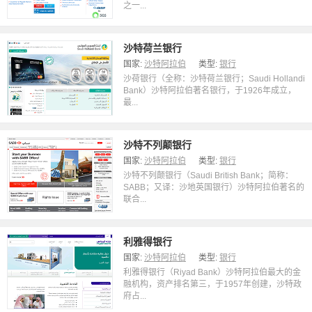
之一...
沙特荷兰银行
国家:
沙特阿拉伯
类型:
银行
沙荷银行（全称：沙特荷兰银行；Saudi Hollandi
Bank）沙特阿拉伯著名银行，于1926年成立，
最...
沙特不列颠银行
国家:
沙特阿拉伯
类型:
银行
沙特不列颠银行（Saudi British Bank；简称：
SABB；又译：沙地英国银行）沙特阿拉伯著名的
联合...
利雅得银行
国家:
沙特阿拉伯
类型:
银行
利雅得银行（Riyad Bank）沙特阿拉伯最大的金
融机构，资产排名第三，于1957年创建，沙特政
府占...