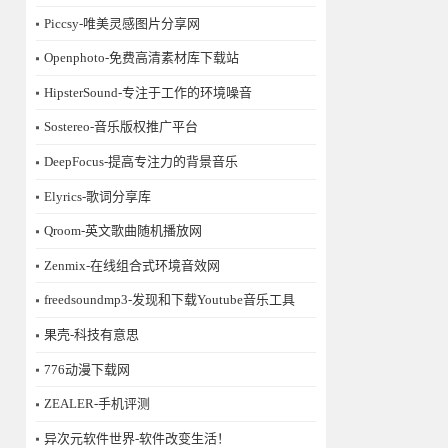
Piccsy-唯美灵感图片分享网
Openphoto-免费高清素材库下载站
HipsterSound-专注于工作的环境噪音
Sostereo-音乐版权推广平台
DeepFocus-提高专注力的背景音乐
Elyrics-歌词分享库
Qroom-英文歌曲随机播放网
Zenmix-在线组合式环境音效网
freedsoundmp3-发现和下载Youtube音乐工具
果壳-科技有意思
776动漫下载网
ZEALER-手机评测
异次元软件世界-软件改变生活！