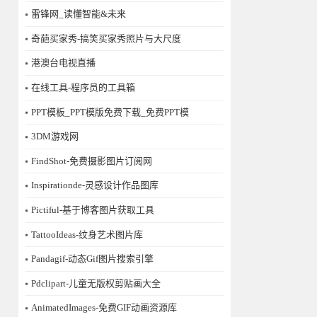
雷锋网_读懂智能&未来
奇葩买家秀-搞笑买家秀照片与大尺度
港澳台电视直播
在线工具-程序员的工具箱
PPT模板_PPT模版免费下载_免费PPT模
3DM游戏网
FindShot-免费摄影图片订阅网
Inspirationde-灵感设计作品图库
Pictiful-基于博客图片获取工具
TattooIdeas-纹身艺术图片库
Pandagif-动态Gif图片搜索引擎
Pdclipart-儿童无版权剪贴画大全
AnimatedImages-免费GIF动画资源库