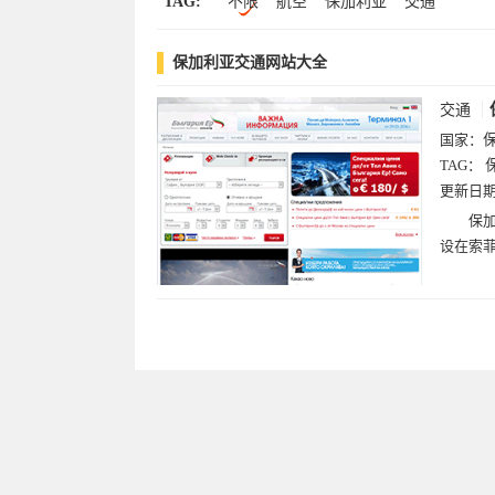
TAG:
不限
航空
保加利亚
交通
保加利亚交通网站大全
交通
国家：
TAG：
更新日
保加
设在索