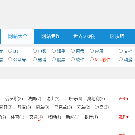
网站大全
网站专题
世界500强
区块链
度
BT
电影
知乎
网盘
应用
文档
信
公众号
微博
股票
软件
Mac软件
动漫
)
俄罗斯(8)
法国(7)
瑞士(7)
西班牙(6)
奥地利(5)
更多▼
耳其(3)
丹麦(3)
荷兰(3)
乌克兰(3)
芬兰(2)
冰岛(2)
罗马尼亚(1)
马耳他(1)
斯洛文尼亚(1)
拉脱维亚(1)
(2)
体育(1)
交通(1)
旅游(1)
新闻(1)
银行(1)
更多▼
(1)
希腊(1)
瑞典(1)
挪威(1)
保加利亚(1)