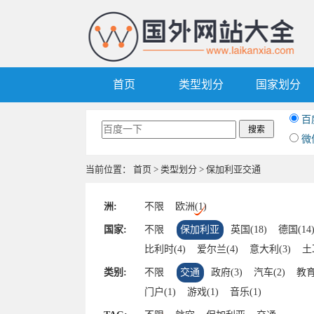
首页
类型划分
国家划分
百
微
当前位置：
首页
>
类型划分
> 保加利亚交通
洲:
不限
欧洲(1)
国家:
不限
保加利亚
英国(18)
德国(14
比利时(4)
爱尔兰(4)
意大利(3)
土
葡萄牙(2)
克罗地亚(1)
塞浦路斯(1)
类别:
不限
交通
政府(3)
汽车(2)
教育
塞尔维亚(1)
捷克(1)
波兰(1)
卢森堡
门户(1)
游戏(1)
音乐(1)
白俄罗斯(1)
法罗群岛(1)