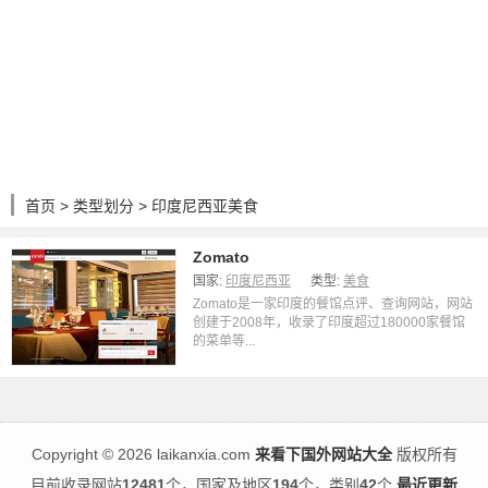
首页
>
类型划分
> 印度尼西亚美食
Zomato
国家:
印度尼西亚
类型:
美食
Zomato是一家印度的餐馆点评、查询网站，网站
创建于2008年，收录了印度超过180000家餐馆
的菜单等...
Copyright
©
2026 laikanxia.com
来看下国外网站大全
版权所有
目前收录网站
12481
个，国家及地区
194
个，类别
42
个
最近更新