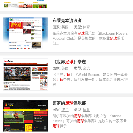
布莱克本流浪者
国家:
英国
类型:
体育
布莱克本流浪者
足球
俱乐部（Blackburn Rovers
Football Club）是英格兰的一家职业
足球
俱乐
部...
《世界
足球
》杂志
国家:
英国
类型:
杂志
《世界
足球
》（World Soccer）是英国的一本著
名
足球
杂志，每月发布一期，每年都会评选出“世
界...
哥罗纳
足球
俱乐部
国家:
波兰
类型:
体育
凯尔采科罗纳
足球
俱乐部（波兰语：Korona
Kielce；哥罗纳
足球
俱乐部）是波兰的一家职业
足球
俱乐...