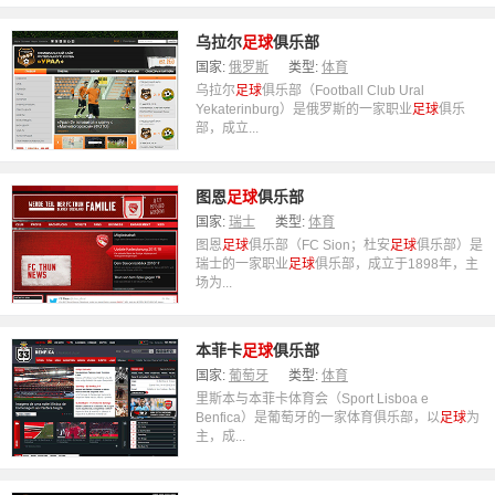
乌拉尔
足球
俱乐部
国家:
俄罗斯
类型:
体育
乌拉尔
足球
俱乐部（Football Club Ural
Yekaterinburg）是俄罗斯的一家职业
足球
俱乐
部，成立...
图恩
足球
俱乐部
国家:
瑞士
类型:
体育
图恩
足球
俱乐部（FC Sion；杜安
足球
俱乐部）是
瑞士的一家职业
足球
俱乐部，成立于1898年，主
场为...
本菲卡
足球
俱乐部
国家:
葡萄牙
类型:
体育
里斯本与本菲卡体育会（Sport Lisboa e
Benfica）是葡萄牙的一家体育俱乐部，以
足球
为
主，成...