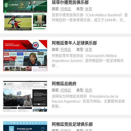
班菲尔德竞技俱乐部
国家:
阿根廷
类型:
体育
班菲尔德竞技俱乐部（Club Atlético Banfield）是
阿根廷的一家体育俱乐部，成立于1896年，位...
阿根廷青年人足球俱乐部
国家:
阿根廷
类型:
体育
阿根廷青年竞技协会（Asociación Atlética
Argentinos Juniors）是阿根廷的一家足球俱乐
部...
阿根廷总统府
国家:
阿根廷
类型:
政府
该网站为阿根廷总统府（Presidencia de la
Nacion Argentina）的官方网站，主要提供总统
职能...
阿根廷竞技足球俱乐部