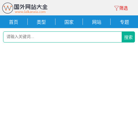
筛选
首页
类型
国家
网站
专题
搜索