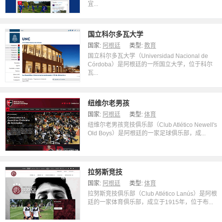
宜...
国立科尔多瓦大学
国家:
阿根廷
类型:
教育
国立科尔多瓦大学（Universidad Nacional de
Córdoba）是阿根廷的一所国立大学，位于科尔
瓦...
纽维尔老男孩
国家:
阿根廷
类型:
体育
纽维尔老男孩竞技俱乐部（Club Atlético Newell's
Old Boys）是阿根廷的一家足球俱乐部，成...
拉努斯竞技
国家:
阿根廷
类型:
体育
拉努斯竞技俱乐部（Club Atlético Lanús）是阿根
廷的一家体育俱乐部，成立于1915年，位于布...