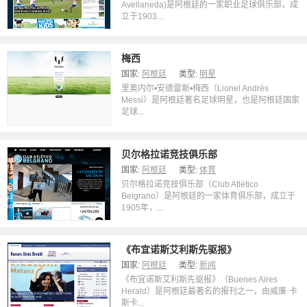
Avellaneda)是阿根廷的一家职业足球俱乐部，成
立于1903...
梅西
国家:
阿根廷
类型:
明星
里奥内尔•安德雷斯•梅西（Lionel Andrés
Messi）是阿根廷著名足球明星，也是阿根廷国家
足球...
贝尔格拉诺竞技俱乐部
国家:
阿根廷
类型:
体育
贝尔格拉诺竞技俱乐部（Club Atlético
Belgrano）是阿根廷的一家体育俱乐部，成立于
1905年，...
《布宜诺斯艾利斯先驱报》
国家:
阿根廷
类型:
新闻
《布宜诺斯艾利斯先驱报》（Buenes Aires
Herald）是阿根廷最著名的报刊之一，由威廉·卡
斯卡...