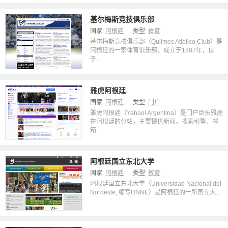
基尔梅斯竞技俱乐部
国家:
阿根廷
类型:
体育
基尔梅斯竞技俱乐部（Quilmes Atlético Club）是
阿根廷的一家体育俱乐部，成立于1887年，位
于...
雅虎阿根廷
国家:
阿根廷
类型:
门户
雅虎阿根廷（Yahoo! Argentina）是门户巨头雅虎
在阿根廷的分站，主要提供新闻、搜索引擎、邮
箱...
阿根廷国立东北大学
国家:
阿根廷
类型:
教育
阿根廷国立东北大学（Universidad Nacional del
Nordeste, 缩写UNNE）是阿根廷的一所国立大...