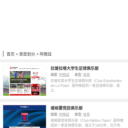
首页
>
类型划分
> 阿根廷
拉普拉塔大学生足球俱乐部
国家:
阿根廷
类型:
体育
拉普拉塔大学生足球俱乐部（Club Estudiantes
de La Plata）是阿根廷的一家足球俱乐部，成
立...
堤格雷竞技俱乐部
国家:
阿根廷
类型:
体育
堤格雷竞技俱乐部（Club Atlético Tigre）是阿根
廷的一家足球俱乐部，成立于1902年，位于布