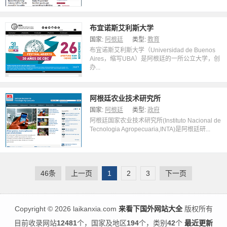
布宜诺斯艾利斯大学
国家:
阿根廷
类型:
教育
布宜诺斯艾利斯大学（Universidad de Buenos
Aires，缩写UBA）是阿根廷的一所公立大学，创
办...
阿根廷农业技术研究所
国家:
阿根廷
类型:
政府
阿根廷国家农业技术研究所(Instituto Nacional de
Tecnologia Agropecuaria,INTA)是阿根廷研...
46条
上一页
1
2
3
下一页
Copyright
©
2026 laikanxia.com
来看下国外网站大全
版权所有
目前收录网站
12481
个，国家及地区
194
个，类别
42
个
最近更新