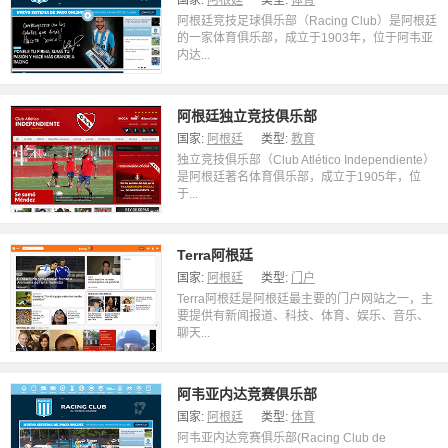
国家:
阿根廷
类型:
体育
阿根廷竞技足球俱乐部（Racing Club）是阿根廷
的一家体育俱乐部，成立于1903年，位于阿韦亚
内达...
阿根廷独立竞技俱乐部
国家:
阿根廷
类型:
教育
独立竞技俱乐部（Club Atlético Independiente）
是阿根廷著名体育俱乐部，成立于1905年，位
于...
Terra阿根廷
国家:
阿根廷
类型:
门户
Terra阿根廷是阿根廷最主要的门户网站之一，主
要提供有新闻报道、科技、体育、娱乐、音乐、
聊天...
阿韦亚内达竞赛俱乐部
国家:
阿根廷
类型:
体育
阿韦亚内达竞赛俱乐部(Racing Club de