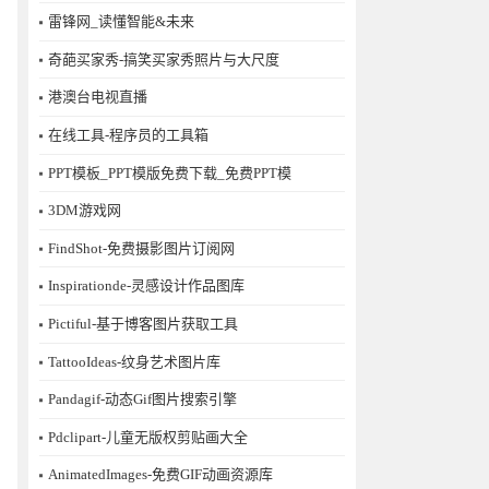
雷锋网_读懂智能&未来
奇葩买家秀-搞笑买家秀照片与大尺度
港澳台电视直播
在线工具-程序员的工具箱
PPT模板_PPT模版免费下载_免费PPT模
3DM游戏网
FindShot-免费摄影图片订阅网
Inspirationde-灵感设计作品图库
Pictiful-基于博客图片获取工具
TattooIdeas-纹身艺术图片库
Pandagif-动态Gif图片搜索引擎
Pdclipart-儿童无版权剪贴画大全
AnimatedImages-免费GIF动画资源库