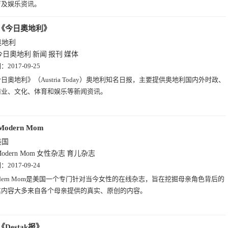
育及娱乐资讯。
《今日奧地利》
奥地利
今日奧地利
新闻
报刊
媒体
期：
2017-09-25
日奧地利》（Austria Today）奥地利知名日报，主要提供奥地利国内外时政、
商业、文化、体育和娱乐等新闻资讯。
Modern Mom
美国
odern Mom
女性杂志
育儿杂志
期：
2017-09-24
dern Mom是美国一个专门针对当今女性的在线杂志，旨在挖掘母亲角色背后的
其内容大多来自各个母亲提供的真实、原创的内容。
《Destak报》