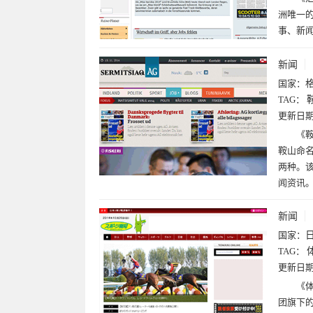
洲唯一的
事、新
新闻
国家：
TAG：
更新日
《鞍
鞍山命名
两种。
闻资讯
新闻
国家：
TAG：
更新日
《
团旗下