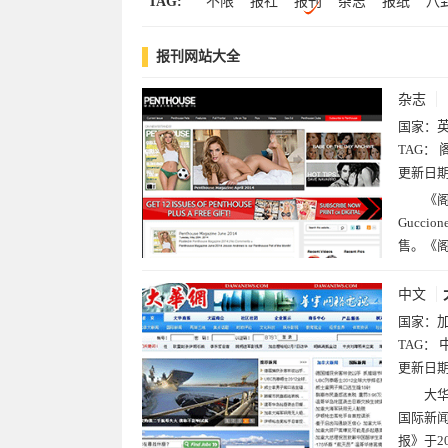
TAG:
不限
报社
报刊
杂志
报纸
八
斐济(2)
荷兰(2)
希腊(2)
埃及(2)
媒体
报
日报
金融
理财
期货
黎巴嫩(2)
伊朗(2)
马来西亚(2)
阿
报刊网站大全
门户
女性
彩妆
女朋友
日化
委内瑞拉(2)
丹麦(2)
波黑(2)
纳米
护肤
杂志
密克罗尼西亚(1)
法属圭亚那(1)
关岛
国家：
玻利维亚(1)
所罗门群岛(1)
马绍尔群
TAG：
喀麦隆(1)
突尼斯(1)
索马里(1)
布
更新日
利比里亚(1)
佛得角(1)
莱索托(1)
《阁
肯尼亚(1)
北马里亚纳群岛(1)
坦桑尼
Gucc
津巴布韦(1)
苏丹(1)
冈比亚(1)
法
售。《
越南(1)
爱沙尼亚(1)
朝鲜(1)
阿曼(
中文
沙特阿拉伯(1)
阿塞拜疆(1)
安道尔(1
国家：
克罗地亚(1)
斯洛文尼亚(1)
立陶宛(1
TAG：
拉脱维亚(1)
马尔代夫(1)
孟加拉国(1
更新日
巴拿马(1)
洪都拉斯(1)
美属维尔京群
大
梵蒂冈(1)
安提瓜和巴布达(1)
牙买加
国际新
斯里兰卡(1)
尼泊尔(1)
乌兹别克斯坦
报》于2