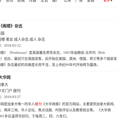
卦
资讯
新闻
传媒
企划
推广
公关
广告
营销
更多▼
约旦(2)
萨摩亚(2)
瑞典(2)
厄瓜多尔(2)
以色列(2)
经济
商业
证券
财经
时报
时尚杂志
邮报
根廷(2)
巴西(2)
百慕大群岛(2)
马耳他(2)
马拉维(2)
女友
女生
女人
美妆
日用品
女孩
奢侈品
香水
比亚(2)
危地马拉(2)
开曼(1)
哥伦比亚(1)
苏里南(1)
《阁楼》杂志
(1)
瓦努阿图(1)
巴布亚新几内亚(1)
圭亚那(1)
英国
岛(1)
塞内加尔(1)
刚果(1)
乌干达(1)
马里(1)
阁楼
美女
成人杂志
成人
杂志
基纳法索(1)
科摩罗(1)
斯威士兰(1)
赤道几内亚(1)
期：
2016-02-12
毛里塔尼亚(1)
埃塞俄比亚(1)
阿尔及利亚(1)
摩洛哥(1)
楼》（Penthouse）是英国著名男性杂志，1965年由鲍伯·古乔内（Bob
亚(1)
卢旺达(1)
博茨瓦纳(1)
塞拉利昂(1)
ione）创办，最初只在英国发售，后开始在美国、澳洲、德国、荷兰等多个国家发
属波利尼西亚(1)
尼加拉瓜(1)
阿尔巴尼亚(1)
蒙古(1)
阁楼》杂志最初的风格是乐而不淫，至上世纪90年代开始转为露骨。
1)
阿富汗(1)
列支敦士登(1)
老挝(1)
马其顿(1)
大华网
)
白俄罗斯(1)
乌克兰(1)
摩尔多瓦(1)
匈牙利(1)
加拿大
)
塞尔维亚(1)
保加利亚(1)
冰岛(1)
罗马尼亚(1)
中文门户
报刊
)
格陵兰岛(1)
特立尼达和多巴哥(1)
巴哈马(1)
期：
2016-03-27
岛(1)
伯利兹(1)
海地(1)
巴拉圭(1)
萨尔多瓦(1)
华网是加拿大唯一的华人
报刊
《大华商报》的官方网站，主要提供加拿大新闻、
(1)
巴巴多斯(1)
文莱(1)
缅甸(1)
塔吉克斯坦(1)
闻、两岸三地、华人论坛、焦点话题、时政评论以及教育就业等。 《大华商
(1)
也门(1)
波多黎各(1)
墨西哥(1)
挪威(1)
001年在温哥华创刊，于每周二、四、六发行。