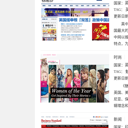
国家：
TAG：
更新日
英
国最大的
中网以
特点，
时尚
国家：
TAG：
更新日
《魅
英国、
尼亚、
辑理念
新闻
国家：