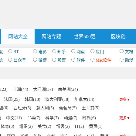
网站大全
网站专题
世界500强
区块链
度
BT
电影
知乎
网盘
应用
文档
信
公众号
微博
股票
软件
Mac软件
动漫
23)
非洲(44)
大洋洲(37)
南美洲(24)
法国(25)
韩国(18)
澳大利亚(18)
加拿大(14)
更多▼
(6)
西班牙(5)
意大利(5)
葡萄牙(5)
土耳其(5)
度尼西亚(4)
智利(4)
比利时(4)
尼日利亚(4)
芬兰(4)
)
中文(11)
军事(7)
科学(7)
动漫(7)
时尚(6)
更多▼
古巴(3)
卢森堡(3)
瑞士(3)
爱尔兰(3)
波兰(3)
体育(3)
组织(2)
美食(2)
博客(2)
IT(2)
黄页(1)
斯坦(2)
新喀里多尼亚(2)
科威特(2)
哥斯达黎加(2)