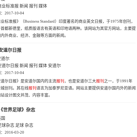
商业标准报
新闻
报刊
媒体
期：
2017-10-04
业标准报》（Business Standard）印度著名的商业英文日报，于1975年创刊，
于首都新德里，纸质版语言有英语和印地语两种。该网站为其官方网站，主要提
国内外商业、经济、金融等方面的新闻。
安道尔日报
安道尔
安道尔日报
新闻
报刊
媒体
安道尔
期：
2017-10-04
安道尔日报》是安道尔国内的主流
报刊
，也是安道尔三大
报刊
之一，于1991年
尔城创刊。其在线
报刊
语言为加泰罗尼亚语。网站主要提供安道尔国内外的新闻
网站设计图文并茂、内容丰富。
《世界足球》杂志
英国
足球杂志
足球
杂志
期：
2016-03-20