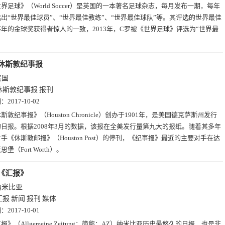
界足球》（World Soccer）是英国的一本著名足球杂志，每月发布一期，每年
出“世界最佳球员”、“世界最佳教练”、“世界最佳球队”等。其评选的世界最佳
年的金球奖获得者惊人的一致，2013年，C罗被《世界足球》评选为“世界最
。
休斯敦纪事报
美国
休斯敦纪事报
报刊
期：
2017-10-02
斯敦纪事报》（Houston Chronicle）创办于1901年，是美国德克萨斯州发行
日报。根据2008年3月的数据，该报在全美发行量第九大的报纸。随着其多年
手《休斯敦邮报》（Houston Post）的停刊，《纪事报》最近的主要对手在达
堡（Fort Worth）。
《汇报》
纳米比亚
汇报
新闻
报刊
媒体
期：
2017-10-01
报》（Allgemeine Zeitung；简称：AZ）纳米比亚历史最悠久的日报，也是非