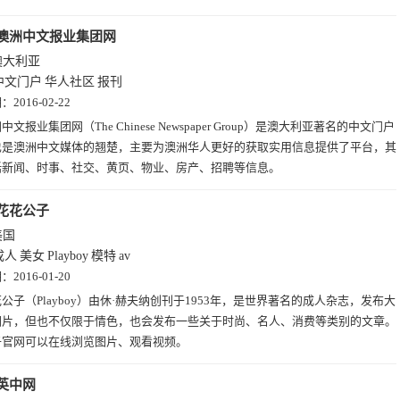
澳洲中文报业集团网
澳大利亚
中文门户
华人社区
报刊
期：
2016-02-22
中文报业集团网（The Chinese Newspaper Group）是澳大利亚著名的中文门户
也是澳洲中文媒体的翘楚，主要为澳洲华人更好的获取实用信息提供了平台，其
括新闻、时事、社交、黄页、物业、房产、招聘等信息。
花花公子
美国
成人
美女
Playboy
模特
av
期：
2016-01-20
公子（Playboy）由休·赫夫纳创刊于1953年，是世界著名的成人杂志，发布大
图片，但也不仅限于情色，也会发布一些关于时尚、名人、消费等类别的文章。
子官网可以在线浏览图片、观看视频。
英中网