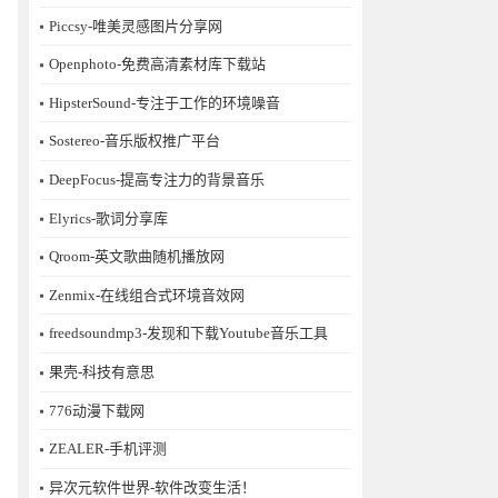
Piccsy-唯美灵感图片分享网
Openphoto-免费高清素材库下载站
HipsterSound-专注于工作的环境噪音
Sostereo-音乐版权推广平台
DeepFocus-提高专注力的背景音乐
Elyrics-歌词分享库
Qroom-英文歌曲随机播放网
Zenmix-在线组合式环境音效网
freedsoundmp3-发现和下载Youtube音乐工具
果壳-科技有意思
776动漫下载网
ZEALER-手机评测
异次元软件世界-软件改变生活！