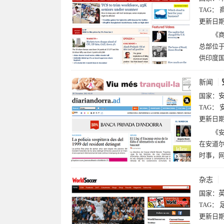
TAG：
更新日
《商
总部位
供印度
新闻
国家：
TAG：
更新日
《
在安道
时事，
杂志
国家：
TAG：
更新日