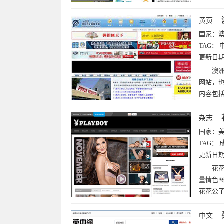
亚美尼亚(1)
乌拉圭(1)
黄页
国家：
TAG：
更新日
澳洲
网站，
内容包
杂志
国家：
TAG：
更新日
花花
量情色
花花公
中文