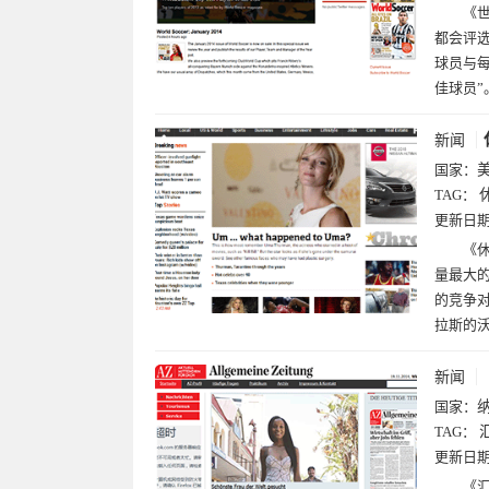
《世
都会评选
球员与每
佳球员”
新闻
国家：
TAG：
更新日
《休
量最大的
的竞争对
拉斯的沃思
新闻
国家：
TAG：
更新日
《汇