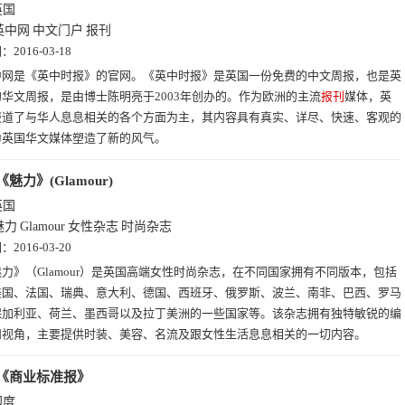
英国
英中网
中文门户
报刊
期：
2016-03-18
中网是《英中时报》的官网。《英中时报》是英国一份免费的中文周报，也是英
华文周报，是由博士陈明亮于2003年创办的。作为欧洲的主流
报刊
媒体，英
报道了与华人息息相关的各个方面为主，其内容具有真实、详尽、快速、客观的
为英国华文媒体塑造了新的风气。
《魅力》(Glamour)
英国
魅力
Glamour
女性杂志
时尚杂志
期：
2016-03-20
力》（Glamour）是英国高端女性时尚杂志，在不同国家拥有不同版本，包括
美国、法国、瑞典、意大利、德国、西班牙、俄罗斯、波兰、南非、巴西、罗马
保加利亚、荷兰、墨西哥以及拉丁美洲的一些国家等。该杂志拥有独特敏锐的编
和视角，主要提供时装、美容、名流及跟女性生活息息相关的一切内容。
《商业标准报》
印度