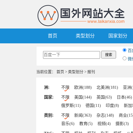
首页
类型划分
国家划分
百
微
当前位置：
首页
>
类型划分
> 报刊
洲:
不限
欧洲(188)
北美洲(181)
亚洲(1
国家:
不限
美国(144)
英国(63)
日本(46)
俄罗斯(11)
德国(11)
印度(8)
新加坡
新西兰(5)
奥地利(4)
菲律宾(4)
印
类别:
不限
新闻(363)
杂志(148)
商业(15
加纳(3)
南非(3)
秘鲁(3)
泰国(3)
音乐(6)
教育(5)
视频(4)
摄影(3)
捷克(3)
巴林(2)
毛里求斯(2)
巴基
社交(1)
门户(1)
设计(1)