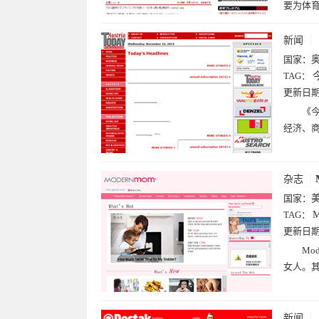
要为体
新闻
国家：
TAG：
更新日
《今
经济、
杂志
国家：
TAG：
M
更新日
Mo
女人。
新闻