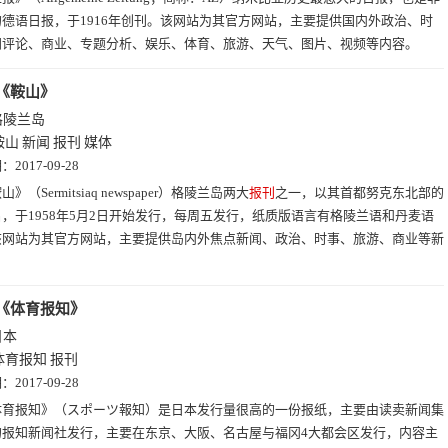
德语日报，于1916年创刊。该网站为其官方网站，主要提供国内外政治、时
闻评论、商业、专题分析、娱乐、体育、旅游、天气、图片、视频等内容。
《鞍山》
格陵兰岛
鞍山
新闻
报刊
媒体
期：
2017-09-28
山》（Sermitsiaq newspaper）格陵兰岛两大
报刊
之一，以其首都努克东北部的
，于1958年5月2日开始发行，每周五发行，纸质版语言有格陵兰语和丹麦语
该网站为其官方网站，主要提供岛内外焦点新闻、政治、时事、旅游、商业等新
。
《体育报知》
日本
体育报知
报刊
期：
2017-09-28
体育报知》（スポーツ報知）是日本发行量很高的一份报纸，主要由读卖新闻集
的报知新闻社发行，主要在东京、大阪、名古屋与福冈4大都会区发行，内容主