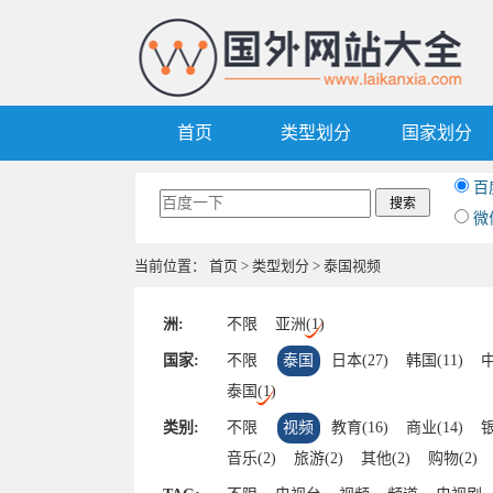
首页
类型划分
国家划分
百
微
当前位置：
首页
>
类型划分
> 泰国视频
洲:
不限
亚洲(1)
国家:
不限
泰国
日本(27)
韩国(11)
中
泰国(1)
类别:
不限
视频
教育(16)
商业(14)
银
音乐(2)
旅游(2)
其他(2)
购物(2)
房产(1)
组织(1)
健康(1)
摄影(1)