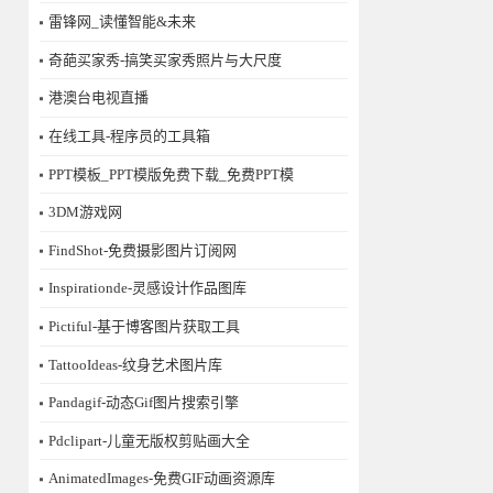
雷锋网_读懂智能&未来
奇葩买家秀-搞笑买家秀照片与大尺度
港澳台电视直播
在线工具-程序员的工具箱
PPT模板_PPT模版免费下载_免费PPT模
3DM游戏网
FindShot-免费摄影图片订阅网
Inspirationde-灵感设计作品图库
Pictiful-基于博客图片获取工具
TattooIdeas-纹身艺术图片库
Pandagif-动态Gif图片搜索引擎
Pdclipart-儿童无版权剪贴画大全
AnimatedImages-免费GIF动画资源库