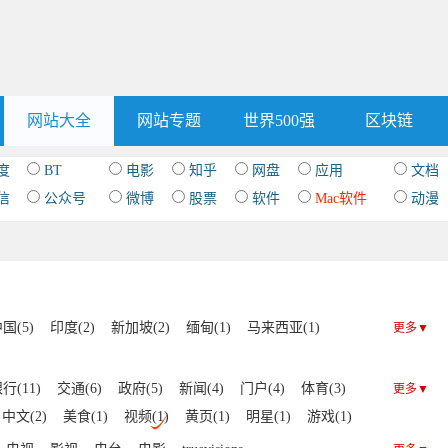
网站大全
网站专题
世界500强
区块链
度
BT
电影
知乎
网盘
应用
文档
信
公众号
微博
股票
软件
Mac软件
动漫
国(5)
印度(2)
新加坡(2)
缅甸(1)
马来西亚(1)
更多▼
行(11)
交通(6)
政府(5)
新闻(4)
门户(4)
体育(3)
更多▼
中文(2)
美食(1)
视频(1)
黄页(1)
明星(1)
游戏(1)
社交(1)