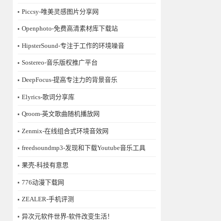
Piccsy-唯美灵感图片分享网
Openphoto-免费高清素材库下载站
HipsterSound-专注于工作的环境噪音
Sostereo-音乐版权推广平台
DeepFocus-提高专注力的背景音乐
Elyrics-歌词分享库
Qroom-英文歌曲随机播放网
Zenmix-在线组合式环境音效网
freedsoundmp3-发现和下载Youtube音乐工具
果壳-科技有意思
776动漫下载网
ZEALER-手机评测
异次元软件世界-软件改变生活！