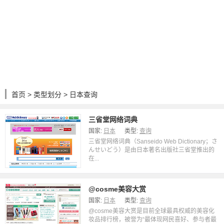
首页
>
类型划分
> 日本查询
三省堂网络词典
国家:
日本
类型:
查询
三省堂网络词典（Sanseido Web Dictionary；さ
んせいどう）是由日本著名出版社三省堂推出的
在...
@cosme美容大赏
国家:
日本
类型:
查询
@cosme美容大赏是目前全球最具权威的美容化
妆品排行榜，被誉为“最体现网民喜好、参与者最