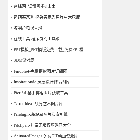
雷锋网_读懂智能&未来
奇葩买家秀-搞笑买家秀照片与大尺度
港澳台电视直播
在线工具-程序员的工具箱
PPT模板_PPT模版免费下载_免费PPT模
3DM游戏网
FindShot-免费摄影图片订阅网
Inspirationde-灵感设计作品图库
Pictiful-基于博客图片获取工具
TattooIdeas-纹身艺术图片库
Pandagif-动态Gif图片搜索引擎
Pdclipart-儿童无版权剪贴画大全
AnimatedImages-免费GIF动画资源库