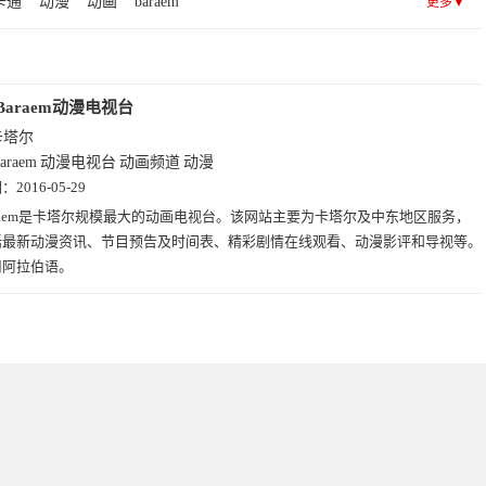
卡通
动漫
动画
baraem
更多▼
Baraem动漫电视台
卡塔尔
araem
动漫电视台
动画频道
动漫
期：
2016-05-29
araem是卡塔尔规模最大的动画电视台。该网站主要为卡塔尔及中东地区服务，
括最新动漫资讯、节目预告及时间表、精彩剧情在线观看、动漫影评和导视等。
用阿拉伯语。