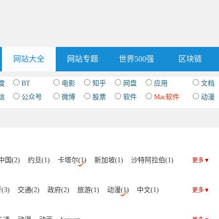
网站大全
网站专题
世界500强
区块链
度
BT
电影
知乎
网盘
应用
文档
信
公众号
微博
股票
软件
Mac软件
动漫
中国(2)
约旦(1)
卡塔尔(1)
新加坡(1)
沙特阿拉伯(1)
更多▼
(3)
交通(2)
政府(2)
旅游(1)
动漫(1)
中文(1)
更多▼