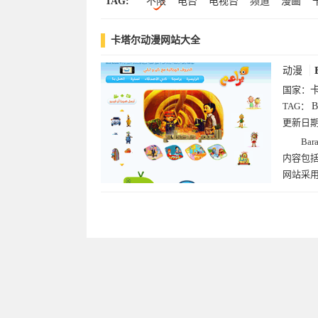
TAG:
不限
电台
电视台
频道
漫画
卡塔尔动漫网站大全
动漫
国家：
TAG：
B
更新日
B
内容包
网站采