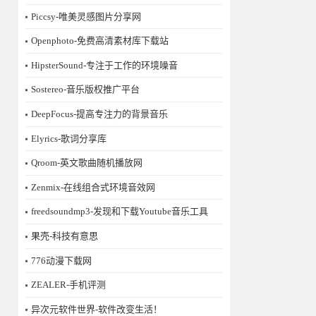
Piccsy-唯美灵感图片分享网
Openphoto-免费高清素材库下载站
HipsterSound-专注于工作的环境噪音
Sostereo-音乐版权推广平台
DeepFocus-提高专注力的背景音乐
Elyrics-歌词分享库
Qroom-英文歌曲随机播放网
Zenmix-在线组合式环境音效网
freedsoundmp3-发现和下载Youtube音乐工具
果壳-科技有意思
776动漫下载网
ZEALER-手机评测
异次元软件世界-软件改变生活！