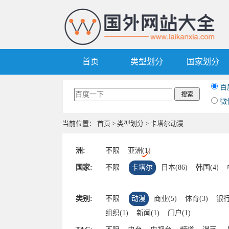
首页
类型划分
国家划分
百
微
当前位置：
首页
>
类型划分
> 卡塔尔动漫
洲:
不限
亚洲(1)
国家:
不限
卡塔尔
日本(86)
韩国(4)
类别:
不限
动漫
商业(5)
体育(3)
银行
组织(1)
新闻(1)
门户(1)