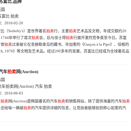
苏富比,品牌
英国
苏富比
拍卖
期：
2016-02-20
比（Sotheby's）是世界著名
拍卖
行，主要
拍卖
艺术品及文物，年成交额约20
1744年举行了首次
拍卖
会，后与佳士得
拍卖
行展开激烈竞争直至今日。苏富
行曾
拍卖
过拿破仑在圣赫勒拿岛的藏书、毕加索的《Garçon à la Pipe》、培根的
ptych, 1976》等文物及艺术品。经过200多年的发展，苏富比已经成为全球著名品
汽车
拍卖
网(Auction)
韩国
车拍卖网(Auction)
汽车
拍卖
期：
2016-06-03
车
拍卖
网(Auction)是韩国著名的汽车
拍卖
和销售网站，除了提供海量的汽车
拍卖
，还给每一辆被
拍卖
的汽车提供详细的信息，让竞拍者能够拍到称心如意的汽