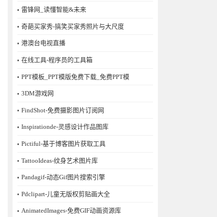
雷锋网_读懂智能&未来
奇葩买家秀-搞笑买家秀照片与大尺度
港澳台电视直播
在线工具-程序员的工具箱
PPT模板_PPT模版免费下载_免费PPT模
3DM游戏网
FindShot-免费摄影图片订阅网
Inspirationde-灵感设计作品图库
Pictiful-基于博客图片获取工具
TattooIdeas-纹身艺术图片库
Pandagif-动态Gif图片搜索引擎
Pdclipart-儿童无版权剪贴画大全
AnimatedImages-免费GIF动画资源库