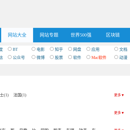
网站大全
网站专题
世界500强
区块链
度
BT
电影
知乎
网盘
应用
文档
信
公众号
微博
股票
软件
Mac软件
动漫
士(1)
法国(1)
更多▼
更多▼