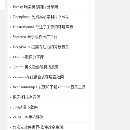
Piccsy-唯美灵感图片分享网
Openphoto-免费高清素材库下载站
HipsterSound-专注于工作的环境噪音
Sostereo-音乐版权推广平台
DeepFocus-提高专注力的背景音乐
Elyrics-歌词分享库
Qroom-英文歌曲随机播放网
Zenmix-在线组合式环境音效网
freedsoundmp3-发现和下载Youtube音乐工具
果壳-科技有意思
776动漫下载网
ZEALER-手机评测
异次元软件世界-软件改变生活！