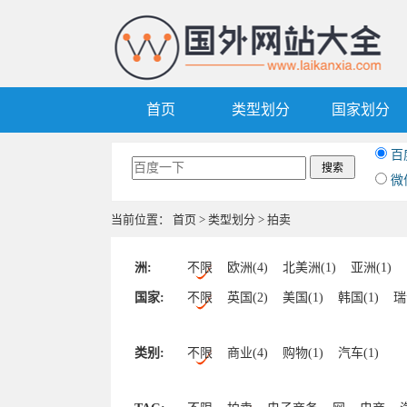
首页
类型划分
国家划分
百
微
当前位置：
首页
>
类型划分
> 拍卖
洲:
不限
欧洲(4)
北美洲(1)
亚洲(1)
国家:
不限
英国(2)
美国(1)
韩国(1)
瑞
类别:
不限
商业(4)
购物(1)
汽车(1)