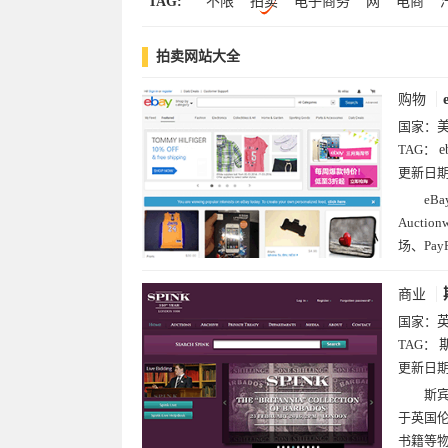
TAG:
不限
拍卖
电子商务
网
电商
购物
行
购买
苏
手表
克
公
拍卖网站大全
富
宾
士
安
auction
购物
国家：
TAG：
e
更新日
eB
Auct
场、Pay
商业
国家：
TAG：
更新日
斯
于英国
书籍等