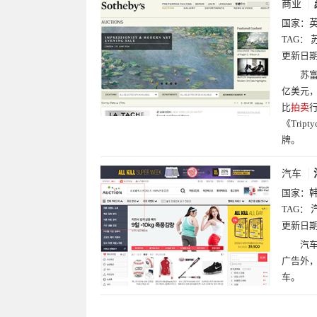
商业
国家：
TAG：
更新日
苏富
亿美元，
比
拍卖
《Tri
牌。
汽车
国家：
TAG：
汽
更新日
汽
广告外
车。