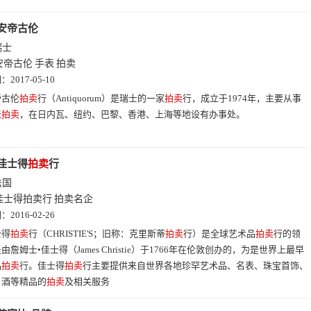
安帝古伦
瑞士
安帝古伦
手表
拍卖
期：
2017-05-10
帝古伦
拍卖
行（Antiquorum）是瑞士的一家
拍卖
行，成立于1974年，主要从事
表
拍卖
，在日内瓦、纽约、巴黎、香港、上海等地设有办事处。
佳士得
拍卖
行
法国
佳士得拍卖行
拍卖名企
期：
2016-02-26
士得
拍卖
行（CHRISTIE'S；旧称：克里斯蒂
拍卖
行）是全球艺术品
拍卖
行的领
由詹姆士•佳士得（James Christie）于1766年在伦敦创办的，为是世界上最早
品
拍卖
行。佳士得
拍卖
行主要提供来自世界各地珍罕艺术品、名表、珠宝首饰、
名酒等精品的
拍卖
及相关服务