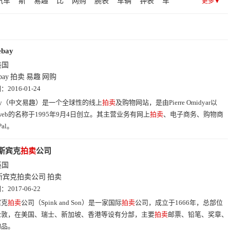
汽车
斯
易趣
比
网购
腕表
车辆
钟表
车
更多▼
司
古
佳
伦
ebay
企
名
商城
帝
得
怀表
ebay
美国
bay
拍卖
易趣
网购
期：
2016-01-24
ay（中文易趣）是一个全球性的线上
拍卖
及购物网站，是由Pierre Omidyar以
ionweb的名称于1995年9月4日创立。其主营业务有网上
拍卖
、电子商务、购物商
Pal。
斯宾克
拍卖
公司
英国
斯宾克拍卖公司
拍卖
期：
2017-06-22
宾克
拍卖
公司（Spink and Son）是一家国际
拍卖
公司，成立于1666年，总部位
伦敦，在美国、瑞士、新加坡、香港等设有分部，主要
拍卖
邮票、铅笔、奖章、
物品。