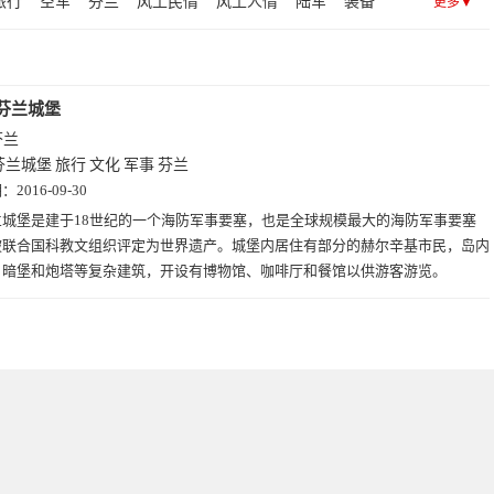
旅行
空军
芬兰
风土民情
风土人情
陆军
装备
更多▼
器
出国
城堡
文化
探险
战役
战争
人文
芬兰城堡
芬兰
芬兰城堡
旅行
文化
军事
芬兰
期：
2016-09-30
兰城堡是建于18世纪的一个海防军事要塞，也是全球规模最大的海防军事要塞
被联合国科教文组织评定为世界遗产。城堡内居住有部分的赫尔辛基市民，岛内
、暗堡和炮塔等复杂建筑，开设有博物馆、咖啡厅和餐馆以供游客游览。