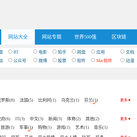
网站大全
网站专题
世界500强
区块链
度
BT
电影
知乎
网盘
应用
文档
信
公众号
微博
股票
软件
Mac软件
动漫
罗斯(8)
法国(5)
比利时(1)
乌克兰(1)
芬兰(1)
更多▼
府(6)
IT(3)
中文(3)
新闻(3)
体育(2)
其他(2)
更多▼
旅游(1)
军事(1)
购物(1)
游戏(1)
艺术(1)
音乐(1)