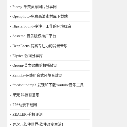
Piccsy-唯美灵感图片分享网
Openphoto-免费高清素材库下载站
HipsterSound-专注于工作的环境噪音
Sostereo-音乐版权推广平台
DeepFocus-提高专注力的背景音乐
Elyrics-歌词分享库
Qroom-英文歌曲随机播放网
Zenmix-在线组合式环境音效网
freedsoundmp3-发现和下载Youtube音乐工具
果壳-科技有意思
776动漫下载网
ZEALER-手机评测
异次元软件世界-软件改变生活！