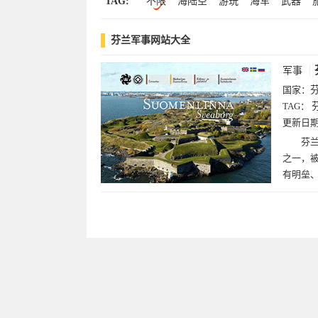
TAG:
不限
海陆空
游玩
海军
武器
旅游
文学
军队
军工
军事
兵
芬兰军事网站大全
军事
国家：
TAG：
更新日
芬
之一，
有明垒