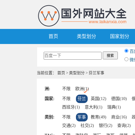
首页
类型划分
国家划分
百
微
当前位置：
首页
>
类型划分
> 芬兰军事
洲:
不限
欧洲(1)
国家:
不限
芬兰
英国(12)
德国(10)
俄
西班牙(1)
意大利(1)
瑞典(1)
类别:
不限
军事
教育(49)
商业(16)
政
交通(2)
社交(2)
银行(2)
查询(2)
组织(1)