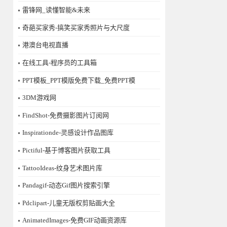
雷锋网_读懂智能&未来
奇葩买家秀-搞笑买家秀照片与大尺度
港澳台电视直播
在线工具-程序员的工具箱
PPT模板_PPT模版免费下载_免费PPT模
3DM游戏网
FindShot-免费摄影图片订阅网
Inspirationde-灵感设计作品图库
Pictiful-基于博客图片获取工具
TattooIdeas-纹身艺术图片库
Pandagif-动态Gif图片搜索引擎
Pdclipart-儿童无版权剪贴画大全
AnimatedImages-免费GIF动画资源库